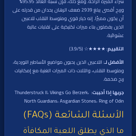
شراء الميزة الراحة. ومع ذلك، فإن نسبة العائد 95.95%
وربح أقصى يبلغ 2939 ضعف الرهان يحدان من قدرته على
أن يكون مميزًا. إنه خيار قوي ومتوسط التقلب للاعبين
الذين يفضلون بناء ميزات تكتيكية على تقلبات عالية
عشوائية.
التقييم
: ★★★★☆ (3.9/5)
الأفضل لـ
: اللاعبين الذين يحبون مواضيع الأساطير النوردية،
ومتوسط التقلب، والآلات ذات الميزات الغنية مع إمكانيات
ربح ضخمة.
جربها إذا أحببت
: Thunderstruck II، Vikings Go Berzerk،
North Guardians، Asgardian Stones، Ring of Odin
الأسئلة الشائعة (FAQs)
ما الذي يطلق اللعبة المكافأة