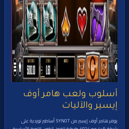
أسلوب ولعب هامر أوف
إيسير والآليات
يوفر هامر أوف إيسير من SYNOT أساطير نوردية على
شبكة 5×4 مع 1024 طريقة للفوز. تتكون اللعبة الأساسية