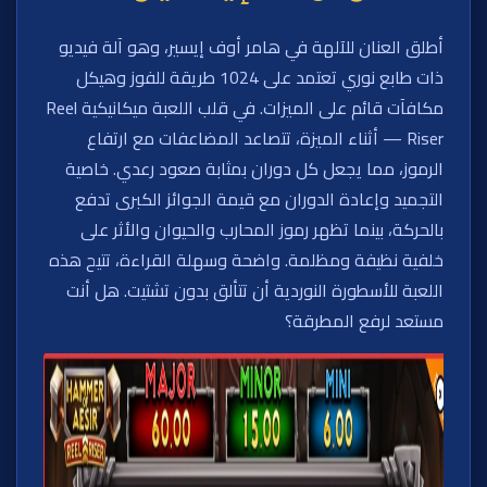
أطلق العنان للآلهة في هامر أوف إيسير، وهو آلة فيديو
ذات طابع نوري تعتمد على 1024 طريقة للفوز وهيكل
مكافآت قائم على الميزات. في قلب اللعبة ميكانيكية Reel
Riser — أثناء الميزة، تتصاعد المضاعفات مع ارتفاع
الرموز، مما يجعل كل دوران بمثابة صعود رعدي. خاصية
التجميد وإعادة الدوران مع قيمة الجوائز الكبرى تدفع
بالحركة، بينما تظهر رموز المحارب والحيوان والأثر على
خلفية نظيفة ومظلمة. واضحة وسهلة القراءة، تتيح هذه
اللعبة للأسطورة النوردية أن تتألق بدون تشتيت. هل أنت
مستعد لرفع المطرقة؟