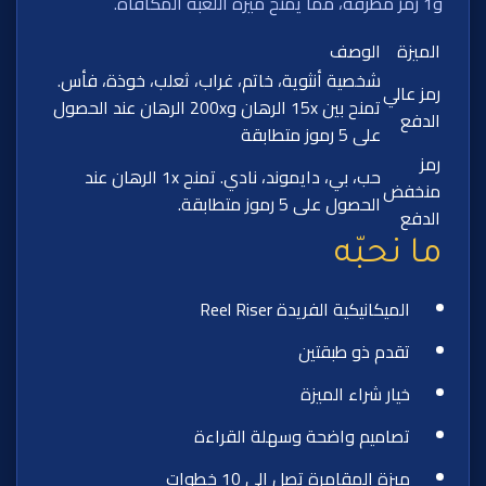
و1 رمز مطرقة، مما يمنح ميزة اللعبة المكافأة.
الميزة
الوصف
شخصية أنثوية، خاتم، غراب، ثعلب، خوذة، فأس.
رمز عالي
تمنح بين 15x الرهان و200x الرهان عند الحصول
الدفع
على 5 رموز متطابقة
رمز
حب، بي، دايموند، نادي. تمنح 1x الرهان عند
منخفض
الحصول على 5 رموز متطابقة.
الدفع
ما نحبّه
الميكانيكية الفريدة Reel Riser
تقدم ذو طبقتين
خيار شراء الميزة
تصاميم واضحة وسهلة القراءة
ميزة المقامرة تصل إلى 10 خطوات