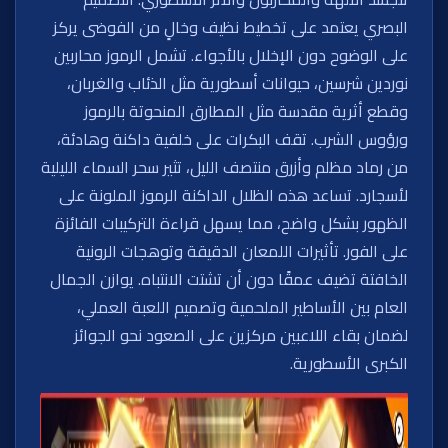
البصري يعتمد على تخطيط نظيف وخالٍ من الفوضى يركز
على الوضوح دون الإخلال بالأجواء. تشمل الرموز محاربين
نوردين شرسين، حيوانات أسطورية مثل الذئاب والغربان،
وقطع أثرية مقدسة مثل المطارق المنحوتة بالرموز
ورؤوس الشرب. تقف البكرات على خلفية داكنة وهادئة،
من رماد مظلم وأزرق منتصف الليل، تثير سحر السماء الليلية
لأسجارد. تساعد هذه الظلال الداكنة الرموز الملونة على
الظهور بشكل واضح، مما يسهل قراءة التركيبات الفائزة
على الفور. تأثيرات اللمعان الدقيقة وتوهجات الرونية
الخافتة تضيف عمقًا دون أن تشتت الانتباه. يوازن الجمال
العام بين الأساطير الملحمية وتصميم اللعبة العملي،
لضمان بقاء اللاعبين مركزين على الصعود نحو الجوائز
الكبرى الأسطورية.