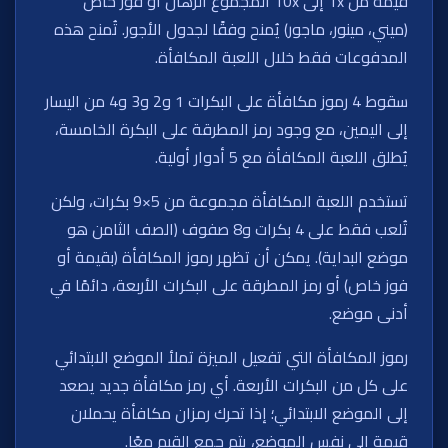
قيمة من 1x إلى 10x المجموع الرهان أو فوز خاص
(ميني، مينور، ماجور) يُمنح وفقًا لجدول الأجور. تُمنح هذه
المدفوعات فقط خلال اللعبة المكافأة.
سقوط 4 رموز مكافأة على البكرات 1 و2 و3 و4 من اليسار
إلى اليمين، مع وجود رمز المطرقة على البكرة الخامسة،
يُطلق اللعبة المكافأة مع 5 أدوار أولية.
تستخدم اللعبة المكافأة مجموعة من 5×9 بكرات، ولكن
تُلعب فقط على 4 بكرات و8 صفوف (الصف الثامن هو
موضع البداية). يمكن أن تظهر رموز المكافأة (بقيمة أو
فوز خاص) أو رمز المطرقة على البكرات الأربعة، دائمًا في
أدنى موضع.
رموز المكافأة التي تفعيل الميزة تملأ الموضع الابتدائي
على كل من البكرات الأربعة. أي رمز مكافأة جديد يصعد
إلى الموضع الابتدائي؛ إذا تحرك رمزان مكافأة يحملان
قيمة إلى نفس الموضع، يتم جمع القيم معًا.