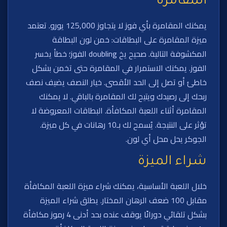
المقامرة
يمكنك المقامرة بأي فوز لا يتجاوز 125,000 يورو. تعتمد
ميزة المقامرة على البطاقات: خمن لون البطاقة
المكشوفة التالية. صحيح يخ doubling الفوز؛ خطأ يخسر
الفوز. يمكنك الاستمرار في المقامرة حتى تخمن بشكل
خاطئ أو تصل إلى الحد الأقصى. خيار النصف يضيف نصف
ربحك إلى رصيدك ويتيح لك المقامرة بالباقي. لا يمكنك
المقامرة أثناء اللعبة المكافأة. البطاقات المعروضة لا
تؤثر على النتيجة. يُسمح لك بـ10 رهانات في كل ميزة.
الجوكر يحل محل أي لون.
شراء الميزة
خلال اللعبة الأساسية، يمكنك شراء ميزة اللعبة المكافأة
مقابل 100 ضعف الرهان المختار. يطلق شراء الميزة
بشكل تلقائي دورانًا يوقف عنده بحد أدنى 4 رموز مكافأة