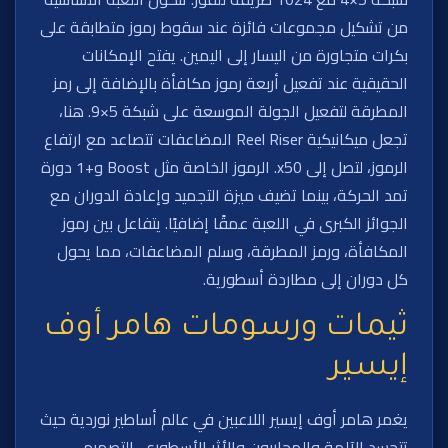
من تشكيل مجموعات فائزة عند سقوط رموز متطابقة على
بكرات متجاورة من اليسار إلى اليمين. يفتح الإمكانات
الحقيقية عند تفعيل أربعة رموز مكافأة بالإضافة إلى رمز
المطرقة لتفعيل الجولة الموسعة على شبكة 5×9. هنا،
تجعل ميكانيكية Reel Riser المضاعفات تتصاعد مع ارتفاع
الرموز، لتصل إلى x50. الرموز الخاصة مثل Boost و+1 دورة
تمد الحركة، بينما تضيف ميزة التجميد وإعادة الدوران مع
الجوائز الكبرى في اللعبة عمقًا إضافيًا. يتفاعل بين رموز
المكافأة، ورمز المطرقة، وسلم المضاعفات، مما يحول
كل دوران إلى مطاردة أسطورية.
ثيمات ورسومات هامر أوف
إيسير
يغمر هامر أوف إيسير اللاعبين في عالم أساطير نوردية حيث
تتجسد الآلهة والمحاربون والأثر الأسطوري. التصميم