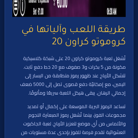
طريقة اللعب وآلياتها في
كروموتو كراون 20
تُشغل لعبة كروموتو كراون 20 على شبكة كلاسيكية
مكونة من 5 بكرات و3 صفوف مع 20 خط دفع ثابت.
تتشكل الأرباح عند ظهور رموز متطابقة من اليسار إلى
اليمين، مع إمكانيّة دفع قصوى تصل إلى 5000 ضعف
إجمالي الرهان. يبقى هيكل اللعبة سريعًا ومألوفًا.
تساعد الرموز البرية الموسعة على إكمال أو تمديد
مجموعات الفوز، بينما تُشغل رموز المبعثرة النجوم
والألماس من أي موضع لتعزيز الأرباح. لعبة الجاكبوت
العشوائية تقدم فرصة للفوز بإحدى عدة مستويات من