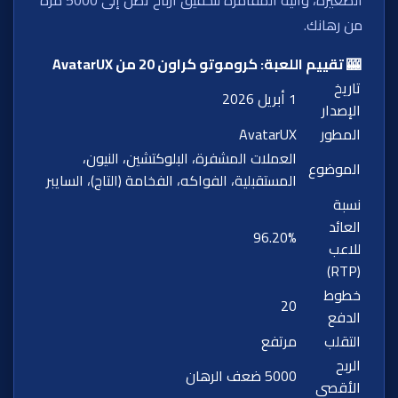
من رهانك.
🎰 تقييم اللعبة: كروموتو كراون 20 من AvatarUX
تاريخ
1 أبريل 2026
الإصدار
المطور
AvatarUX
العملات المشفرة، البلوكتشين، النيون،
الموضوع
المستقبلية، الفواكه، الفخامة (التاج)، السايبر
نسبة
العائد
96.20%
للاعب
(RTP)
خطوط
20
الدفع
التقلب
مرتفع
الربح
5000 ضعف الرهان
الأقصى