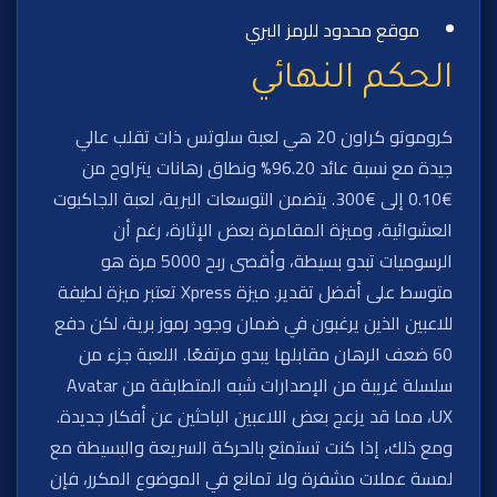
موقع محدود للرمز البري
الحكم النهائي
كروموتو كراون 20 هي لعبة سلوتس ذات تقلب عالي
جيدة مع نسبة عائد 96.20% ونطاق رهانات يتراوح من
€0.10 إلى €300. يتضمن التوسعات البرية، لعبة الجاكبوت
العشوائية، وميزة المقامرة بعض الإثارة، رغم أن
الرسوميات تبدو بسيطة، وأقصى ربح 5000 مرة هو
متوسط على أفضل تقدير. ميزة Xpress تعتبر ميزة لطيفة
للاعبين الذين يرغبون في ضمان وجود رموز برية، لكن دفع
60 ضعف الرهان مقابلها يبدو مرتفعًا. اللعبة جزء من
سلسلة غريبة من الإصدارات شبه المتطابقة من Avatar
UX، مما قد يزعج بعض اللاعبين الباحثين عن أفكار جديدة.
ومع ذلك، إذا كنت تستمتع بالحركة السريعة والبسيطة مع
لمسة عملات مشفرة ولا تمانع في الموضوع المكرر، فإن