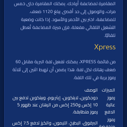
المقامرة لمضاعفة أرباحك. يمكنك المقامرة حتى خمس
مرات، والوصول إلى حد أقصى يبلغ 1120 ضعف.
للمضاعفة، اختر بين الأحمر والأسود. إذا كانت وضعية
التشغيل التلقائي مفعلة، فإن ميزة المضاعفة تُعطل
تلقائيًا.
Xpress
من قائمة XPRESS، يمكنك تفعيل لفة البرية مقابل 60
ضعف رهانك لكل لفة. هذا يضمن أن تهبط اثنين إلى ثلاثة
رموز برية في تلك اللفة.
الميزات
الوصف
رموز
دوجكوين، لايتكوين، إيثريوم، وبيتكوين تدفع بين
عالية
10 إكس و250 إكس من الرهان عند ظهور 5
الدفع
رموز متطابقة.
رموز
البرقوق، البطيخ، الليمون، والكرز تدفع 7.5 إكس
منخفضة