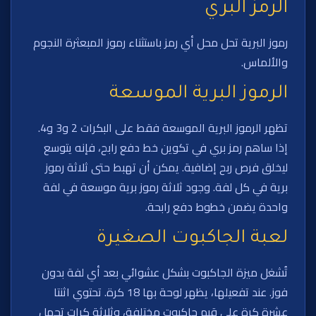
الرمز البري
رموز البرية تحل محل أي رمز باستثناء رموز المبعثرة النجوم
والألماس.
الرموز البرية الموسعة
تظهر الرموز البرية الموسعة فقط على البكرات 2 و3 و4.
إذا ساهم رمز بري في تكوين خط دفع رابح، فإنه يتوسع
ليخلق فرص ربح إضافية. يمكن أن تهبط حتى ثلاثة رموز
برية في كل لفة. وجود ثلاثة رموز برية موسعة في لفة
واحدة يضمن خطوط دفع رابحة.
لعبة الجاكبوت الصغيرة
تُشغل ميزة الجاكبوت بشكل عشوائي بعد أي لفة بدون
فوز. عند تفعيلها، يظهر لوحة بها 18 كرة. تحتوي اثنتا
عشرة كرة على قيم جاكبوت مختلفة، وثلاثة كرات تحمل