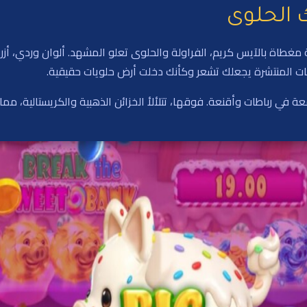
الحلوى
طاة بالآيس كريم، الفراولة والحلوى تعلو المشهد. ألوان وردي، أزرق و
ت المنتشرة يجعلك تشعر وكأنك دخلت أرض حلويات حقيقية.
امعة في رباطات وأقنعة. فوقها، تتلألأ الخزائن الذهبية والكريستالية، م