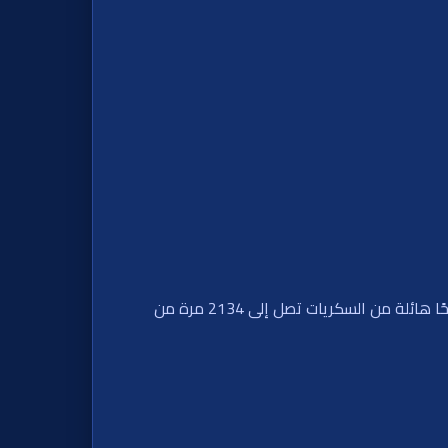
ألْبِسْ أسنانك الحلوة وافتح الجوائز في لعبة كسر بنك الحلوى النابض بالحيوية، حيث الحلوى اللذيذة والخزائن الملونة تقدم أرباحًا هائلة من السكريات تصل إلى 2134 مرة من