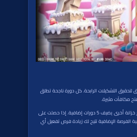
 العديد من الطرق لتحقيق التشكيلات الرابحة. كل دورة ناجحة تطلق
ح مكافآت مثيرة.
كسر الخزانة يمنح مضاعفًا يدوم طوال اللفات المجانية، مع تكديس قيم الخزائن معًا. تبدأ اللفات المجانية ب10 دورات، وكسر خزانة أخرى يضيف 5 دورات إضافية. إذا حصلت على
 الفرصة الإضافية تتيح لك زيادة فرص تفعيل أي