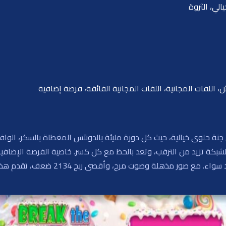
الي، الثروة
 اللفات المجانية، اللفات المجانية الفائقة، فرصة إضافية
نك الحلوى من Octoplay اللاعبين إلى جنة حلوى خيالية، حيث كل دورة مليئة بالدونتس المغطاة ب
شبكة تزيد من الترقب، وتعد بالحظ مع كل كسر. خاصية الفرصة الإضافية ف
المناسبة ترحب باللاعبين العاديين والمقام