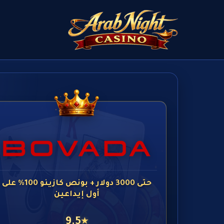
حتى 3000 دولار + بونص كازينو 100% على
أول إيداعين
9.5
★