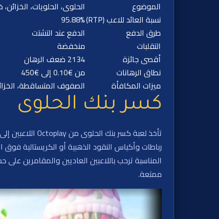
الموضوع
الحلوى، الحلويات، الخزائن، خي
نسبة العائد للاعب (RTP)
95.88%
طرق الدفع
الدفع عند التشتت
التقلبات
منخفضة
أقصى جائزة
2134 ضعف الرهان
نطاق الرهانات
من €0.10 إلى €450
ميزات المكافأة
الصفوف المتساقطة، الخزائن،
كسر بنك الحلوى
تأخذ لعبة كسر ب
رباطات وأكياس النقود الذهبية أو الكريستالية فوق ال
ممتعة.