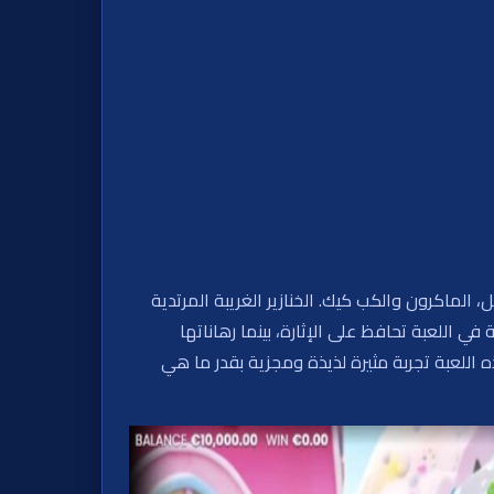
السكر، الوافل، الماكرون والكب كيك. الخنازير الغريبة المرتدية
ي اللعبة تحافظ على الإثارة، بينما رهاناتها
رين على حد سواء. مع صور مذهلة وصوت مرح، وأقصى ربح 2134 ضعف، تقدم هذه اللعبة تجربة مثيرة لذيذة ومجزية بقدر ما هي