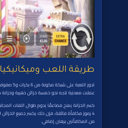
طريقة اللعب وميكانيكيا
تدور اللع
عملات معدنية تتجه نحو خمسة خزائن ذهبية وخزانة 
4 رموز مكافأة فائقة، فإن ذلك يكسر جميع الخزائ
من المكافأتين برهان إضافي.