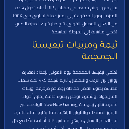
يحل فيها، ويتم جمعه في مقياس RIP أدناه. تحوّل هذه
الميزة الرموز المدفوعة إلى رموز عملة تساوي حتى 100X
من الرهان. للوصول الفوري، تتيح خيار شراء الميزة للاعبين
تخطي مباشرة إلى المرحلة الحاسمة
ثيمة ومرئيات تيفيستا
الجمجمة
تحتفي تيفيستا الجمجمة بيوم الموتى بإعداد لمقبرة
يوازن بين الرعب والاحتفال. تتربع شبكة 5×4 تحت سماء
مضاءة بضوء القمر، محاطة بجماجم مزخرفة، وبتلات
الماريجولد، وشموع تومض بضوء خافت يخلق أجواء
غامرة. تتألق رسومات NowNow Gaming الواضحة عبر
الرموز المفصلة والألوان الزاهية، مما يخلق حفلة غامرة
في العالم السفلي. يتوهج مقياس RIP أدناه، نابضًا مع كل
حجر قبر يظهر. على الرغم من أن الثيمة أغمق من