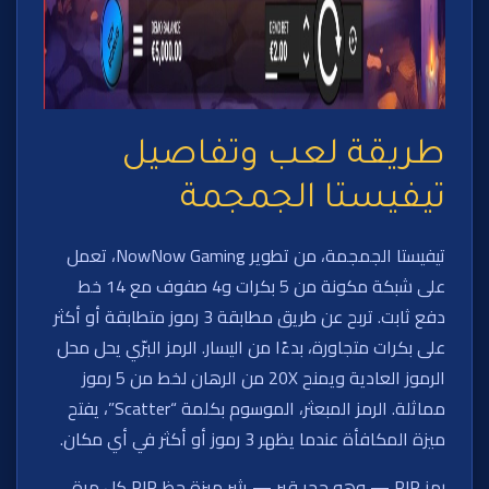
طريقة لعب وتفاصيل
تيفيستا الجمجمة
تيفيستا الجمجمة، من تطوير NowNow Gaming، تعمل
على شبكة مكونة من 5 بكرات و4 صفوف مع 14 خط
دفع ثابت. تربح عن طريق مطابقة 3 رموز متطابقة أو أكثر
على بكرات متجاورة، بدءًا من اليسار. الرمز البرّي يحل محل
الرموز العادية ويمنح 20X من الرهان لخط من 5 رموز
مماثلة. الرمز المبعثر، الموسوم بكلمة “Scatter”، يفتح
ميزة المكافأة عندما يظهر 3 رموز أو أكثر في أي مكان.
رمز RIP — وهو حجر قبر — يثير ميزة حظ RIP كل مرة