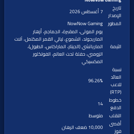
تاريخ
7 أغسطس 2026
الإصدار
المطور
NowNow Gaming
يوم الموتى، المقبرة، الجماجم، أزهار
الماريجولد، الشموع، ليالي القمر المكتمل، آلات
الثيمة
المارياتشي (الجيتار، الماراكاس، الطبول)،
الزومبي، حفلة تحت العالم، الفولكلور
المكسيكي
نسبة
العائد
96.26%
للاعب
(RTP)
خطوط
14
الدفع
التقلب
متوسط
أقصى
10,000 ضعف الرهان
فوز