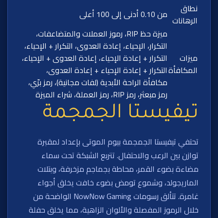
نطاق
من 0.10 أدنى إلى 100 أعلى
الرهانات
ميزة حظ RIP، رموز العملات والمتضاعفات،
التكرار، الإحياء، إعادة العدوى، التكرار + الإحياء،
ميزات
التكرار + إعادة الإحياء، إعادة العدوى + الإحياء،
المكافأة
التكرار + إعادة الإحياء + إعادة العدوى،
مكافأة الراحة الأبدية (لفات مجانية)، رمز برّي،
رمز مبعثر، رمز RIP، رمز العملة، شراء الميزة
تيفيستا الجمجمة
تحتفي تيفيستا الجمجمة بيوم الموتى بإعداد لمقبرة
توازن بين الرعب والاحتفال. تتربع الشبكة تحت سماء
مضاءة بضوء القمر، محاطة بجماجم مزخرفة، وبتلات
الماريجولد، وشموع تومض بضوء خافت يخلق أجواء
غامرة. تتألق رسومات NowNow Gaming الواضحة من
خلال الرموز المفصلة والألوان الزاهية، مما يخلق حفلة