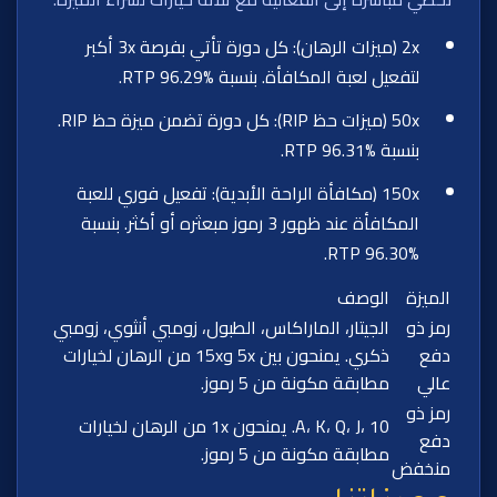
2x (ميزات الرهان): كل دورة تأتي بفرصة 3x أكبر
لتفعيل لعبة المكافأة. بنسبة RTP 96.29%.
50x (ميزات حظ RIP): كل دورة تضمن ميزة حظ RIP.
بنسبة RTP 96.31%.
150x (مكافأة الراحة الأبدية): تفعيل فوري للعبة
المكافأة عند ظهور 3 رموز مبعثره أو أكثر. بنسبة
RTP 96.30%.
الميزة
الوصف
رمز ذو
الجيتار، الماراكاس، الطبول، زومبي أنثوي، زومبي
دفع
ذكري. يمنحون بين 5x و15x من الرهان لخيارات
عالي
مطابقة مكونة من 5 رموز.
رمز ذو
A، K، Q، J، 10. يمنحون 1x من الرهان لخيارات
دفع
مطابقة مكونة من 5 رموز.
منخفض