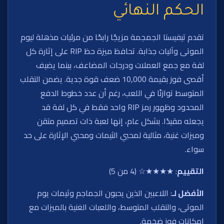
الحكم النهائي
تقدم تيفيستا الجمجمة مزيجًا رابحًا من مرئيات مذهلة ليوم
الموتى وآليات جذابة. تحافظ ميزة حظ RIP على إثارة كل
لفة مع جمع العملات ودرجات المضاعف، بينما يضيف
أقصى فوز بقيمة 10,000 ضعف قوة جدية. يضمن التقلب
المتوسط توازنًا في اللعب، رغم أن عدد خطوط الدفع
المحدود وظهور رمز RIP واحد فقط في كل لفة قد
يجعله مقيدًا. بشكل عام، إنها لعبة ذات تصميم متقن
وميزات غنية، مثالية لمحبي الثيمات ومحبي الإثارة على حد
سواء.
التقييم
: ★★★★☆ (4 من 5)
الأفضل لـ
: اللاعبين الذين يحبون الجماجم وثيمات يوم
الموتى، والتقلب المتوسط، واللعبات الغنية بالميزات مع
إمكانات فوز ضخمة.