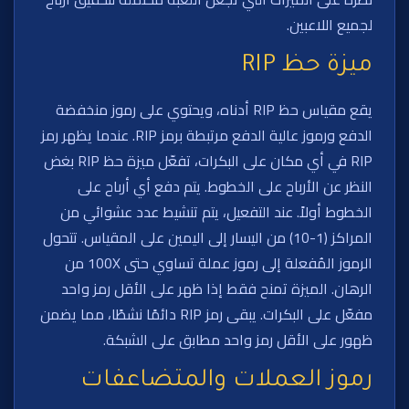
لجميع اللاعبين.
ميزة حظ RIP
يقع مقياس حظ RIP أدناه، ويحتوي على رموز منخفضة
الدفع ورموز عالية الدفع مرتبطة برمز RIP. عندما يظهر رمز
RIP في أي مكان على البكرات، تفعّل ميزة حظ RIP بغض
النظر عن الأرباح على الخطوط. يتم دفع أي أرباح على
الخطوط أولاً. عند التفعيل، يتم تنشيط عدد عشوائي من
المراكز (1-10) من اليسار إلى اليمين على المقياس. تتحول
الرموز المُفعلة إلى رموز عملة تساوي حتى 100X من
الرهان. الميزة تمنح فقط إذا ظهر على الأقل رمز واحد
مفعّل على البكرات. يبقى رمز RIP دائمًا نشطًا، مما يضمن
ظهور على الأقل رمز واحد مطابق على الشبكة.
رموز العملات والمتضاعفات