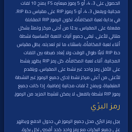
الحصول على 3، 4، أو 5 رموز مبعثره FS يمنح 10 لفات
مجانية ويفعل 3، 4، أو 5 رموز RIP على مقياس حظ RIP.
في بداية لعبة المكافأة، تكون الرموز RIP المقابلة
مفعلة على المقياس، بدءًا من أدنى مركز وتملأ بشكل
متتالي للأعلى. تبقى جميع آليات اللعبة الأساسية نشطة
أثناء لعبة المكافأة، باستثناء ما تم تعديله. يظل مقياس
حظ RIP ثابتًا طوال الوقت ولا يُعاد ضبطه بين اللفات
المجانية. أثناء لعبة المكافأة، كل رمز RIP يظهر ينشط
على الأقل رمز واحد غير نشط على المقياس، ويتقدم
للأعلى من أعلى مركز نشط (حتى جميع الرموز غير النشطة
المتبقية)، ويمنح 2 لفات مجانية إضافية. إذا كانت جميع
رموز RIP نشطة بالفعل، لا يمكن تنشيط المزيد من الرموز.
رمز البرّي
يحِل رمز البرّي محل جميع الرموز في جدول الدفع ويظهر
على جميع البكرات مع رمز واحد كحد أقصى لكل بكرة.