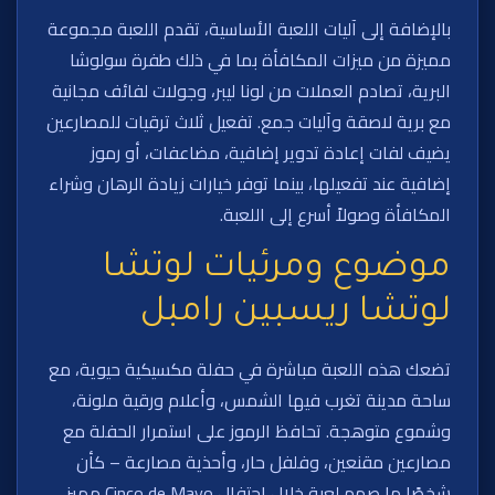
بالإضافة إلى آليات اللعبة الأساسية، تقدم اللعبة مجموعة
مميزة من ميزات المكافأة بما في ذلك طفرة سولوشا
البرية، تصادم العملات من لونا ليبر، وجولات لفائف مجانية
مع برية لاصقة وآليات جمع. تفعيل ثلاث ترقيات للمصارعين
يضيف لفات إعادة تدوير إضافية، مضاعفات، أو رموز
إضافية عند تفعيلها، بينما توفر خيارات زيادة الرهان وشراء
المكافأة وصولاً أسرع إلى اللعبة.
موضوع ومرئيات لوتشا
لوتشا ريسبين رامبل
تضعك هذه اللعبة مباشرة في حفلة مكسيكية حيوية، مع
ساحة مدينة تغرب فيها الشمس، وأعلام ورقية ملونة،
وشموع متوهجة. تحافظ الرموز على استمرار الحفلة مع
مصارعين مقنعين، وفلفل حار، وأحذية مصارعة – كأن
شخصًا ما صمم لعبة خلال احتفال Cinco de Mayo مميز.