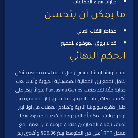
خيارات شراء المكافآت
ما يمكن أن يتحسن
مخاطر التقلب العالي
قد لا يروق الموضوع للجميع
الحكم النهائي
تقدم لوتشا لوتشا ريسبين رامبل تجربة لعبة ممتعة بشكل
كامل تجمع بين الجمالية المكسيكية الحيوية وآليات لعب
جذابة حقًا. لقد صنعت Fantasma Games عنوانًا يركز على
أهمية ميزات إعادة التدوير، مما يخلق إثارة مستمرة من
خلال طفرة سولوشا البرية وتصادم العملات من لونا ليبر.
توفر جولات المكافأة المزدوجة شخصيات مميزة، بينما
تضيف ترقيات المصارعين طبقات مرضية من العمق. مع
معدل RTP أعلى من المتوسط يبلغ 96.36% وأقصى ربح