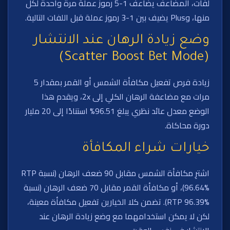
لفات، المضاعف يضاعف 1-5 رموز عملة مرة واحدة لكل
منها، وPlus يضيف بين 1-3 رموز عملة قبل اللفات التالية.
وضع زيادة الرهان عند الانتشار
(Scatter Boost Bet Mode)
زيادة فرص تفعيل مكافأة الشمس أو القمر بمقدار 5
مرات مع مضاعفة الرهان الكلي إلى 2x، ويقدم هذا
الوضع معدل عائد نظري يبلغ 96.51% استنادًا إلى 20 مليار
دورة محاكاة.
خيارات شراء المكافأة
اشترِ مكافأة الشمس مقابل 90 ضعف الرهان (نسبة RTP
96.64%)، أو مكافأة القمر مقابل 70 ضعف الرهان (نسبة
RTP 96.39%). تضمن كلا الخيارين تفعيل مكافأة معينة،
لكن لا يمكن استخدامهما مع وضع زيادة الرهان عند