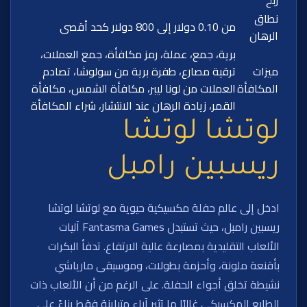
نطاق
من 0.10 دولار إلى 800 دولار كحد أقصى
الرهان
برية، جمع، عملة، رمز مكافأة، جمع العملات،
ميزات
ترقية مصارع، طفرة برية من سولوشا، تصادم
المكافأة
العملات من لونا ليبر، مكافأة الشمس، مكافأة
القمر، زيادة الرهان عند الانتشار، شراء المكافأة
لوتشا لوتشا
ريسبين رامبل
ادخل إلى عالم حفلة مكسيكية حيوية مع لوتشا لوتشا
ريسبين رامبل، حيث تستبدل Fantasma Games آليات
الألعاب التقليدية بمصارعة عالية الارتفاع. تدفأ البكرات
بأقنعة ملونة، وأحزمة بطولات، وموسيقى مارياشي
نشيطة تخلق أجواء الحفلة. على الرغم من أن الألعاب ذات
الطابع المكسيكي غالبًا ما تثير آراء متباينة فقط بناءً على