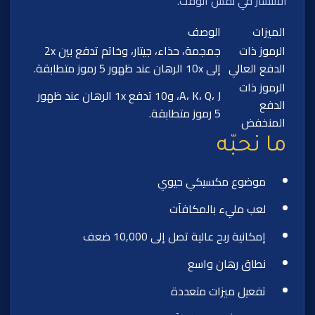
الانتشار في نفس الوقت.
الميزات
الوصف
الرموز ذات
جمجمة، حذاء، جيتار، وخاتم تدفع بين 2x
الدفع العالي
إلى 10x الرهان عند ظهور 5 رموز متطابقة.
الرموز ذات
A، K، Q، J، و10 تدفع 1x الرهان عند ظهور
الدفع
5 رموز متطابقة.
المنخفض
ما نحبّه
موضوع مكسيكي حيوي
لعب مليء بالمكافآت
إمكانية ربح عالية تصل إلى 10,000 ضعف
نطاق رهان واسع
تفعيل ميزات متعددة