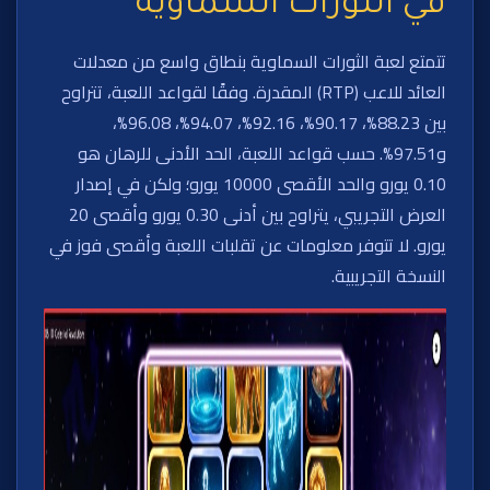
في الثورات السماوية
تتمتع لعبة الثورات السماوية بنطاق واسع من معدلات
العائد للاعب (RTP) المقدرة. وفقًا لقواعد اللعبة، تتراوح
بين 88.23%، 90.17%، 92.16%، 94.07%، 96.08%،
و97.51%. حسب قواعد اللعبة، الحد الأدنى للرهان هو
0.10 يورو والحد الأقصى 10000 يورو؛ ولكن في إصدار
العرض التجريبي، يتراوح بين أدنى 0.30 يورو وأقصى 20
يورو. لا تتوفر معلومات عن تقلبات اللعبة وأقصى فوز في
النسخة التجريبية.