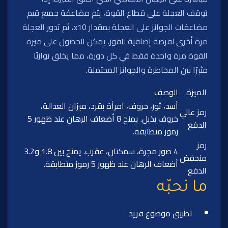
توقف العجلة على قطاع القوة، يتم مضاعفة جميع قيم
مضاعفات الجوائز على العجلة بمقدار x10، ثم تدور العجلة
مرة أخرى لفرصة إضافية للفوز. يمكن الحصول على ميزة
القوة مرة واحدة فقط في كل دورة، مما يخلق توازنًا
مثيرًا بين المخاطرة والجوائز المحتملة.
الميزة
الوصف
أسد، ثور، خروف، امرأة بقرد، ميزان العدالة،
رمز عالي
خروف بذيل. يمنح 8 أضعاف الرهان عند ظهور 5
الدفع
رموز متطابقة.
رمز
4 صور مجرة، سمكتان، عقرب. يمنح بين 1.8 و3.2
منخفض
أضعاف الرهان عند ظهور 5 رموز متطابقة.
الدفع
ما نحبّه
تطبيق موضوع فريد