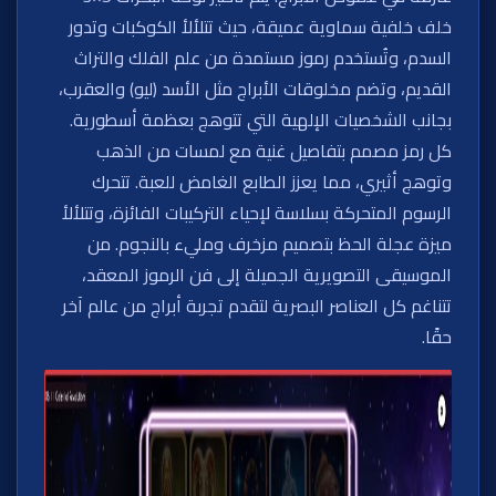
خلف خلفية سماوية عميقة، حيث تتلألأ الكوكبات وتدور
السدم، وتُستخدم رموز مستمدة من علم الفلك والتراث
القديم، وتضم مخلوقات الأبراج مثل الأسد (ليو) والعقرب،
بجانب الشخصيات الإلهية التي تتوهج بعظمة أسطورية.
كل رمز مصمم بتفاصيل غنية مع لمسات من الذهب
وتوهج أثيري، مما يعزز الطابع الغامض للعبة. تتحرك
الرسوم المتحركة بسلاسة لإحياء التركيبات الفائزة، وتتلألأ
ميزة عجلة الحظ بتصميم مزخرف ومليء بالنجوم. من
الموسيقى التصويرية الجميلة إلى فن الرموز المعقد،
تتناغم كل العناصر البصرية لتقدم تجربة أبراج من عالم آخر
حقًا.