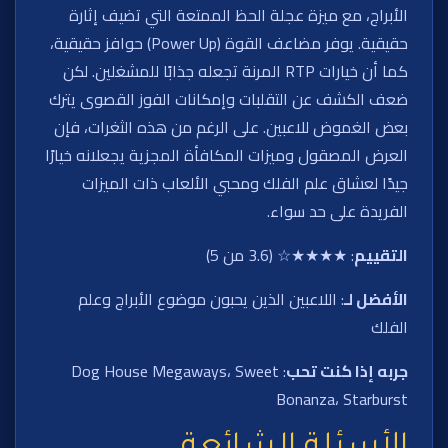
الأبراج، مع ميزة عجلة الحظ الممتعة التي تضيف إثارة
حقيقية. يوفر مضاعف القوة (Power Up) حوافز حقيقية،
كما أن خيارات RTP المرنة تجعله جذابًا للمشغلين. لكن
ضعف الكشف عن التقلبات وإمكانات الفوز القصوى يترك
بعض الغموض للاعبين. على الرغم من هذه الثغرات، فإن
العرض المصقول وميزات المكافأة المجزية يجعلانه خيارًا
جيدًا لعشاق علم الفلك ومحبي الألعاب ذات الميزات
الفريدة على حد سواء.
التقييم
: ★★★★☆ (3.6 من 5)
الأفضل لـ
: اللاعبين الذين يحبون موضوع الأبراج وعلم
الفلك
جربه إذا كنت تحب
: Dog House Megaways، Sweet
Bonanza، Starburst