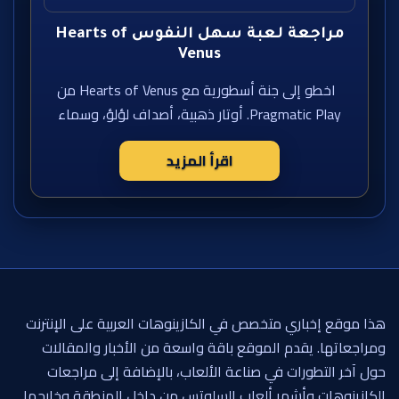
مراجعة لعبة سهل النفوس Hearts of
Venus
اخطو إلى جنة أسطورية مع Hearts of Venus من
Pragmatic Play. أوتار ذهبية، أصداف لؤلؤ، وسماء
اقرأ المزيد
هذا موقع إخباري متخصص في الكازينوهات العربية على الإنترنت
ومراجعاتها. يقدم الموقع باقة واسعة من الأخبار والمقالات
حول آخر التطورات في صناعة الألعاب، بالإضافة إلى مراجعات
الكازينوهات وأشهر ألعاب السلوتس من داخل المنطقة وخارجها.