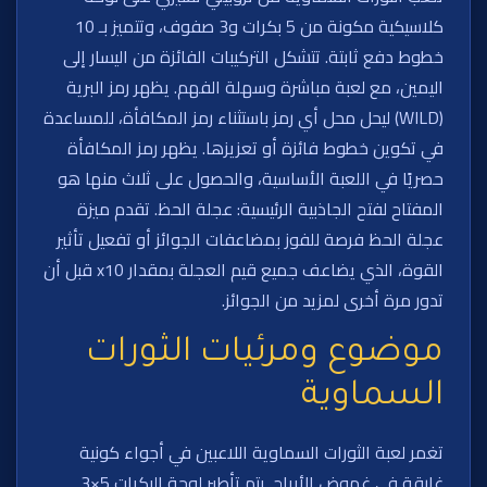
كلاسيكية مكونة من 5 بكرات و3 صفوف، وتتميز بـ 10
خطوط دفع ثابتة. تتشكل التركيبات الفائزة من اليسار إلى
اليمين، مع لعبة مباشرة وسهلة الفهم. يظهر رمز البرية
(WILD) ليحل محل أي رمز باستثناء رمز المكافأة، للمساعدة
في تكوين خطوط فائزة أو تعزيزها. يظهر رمز المكافأة
حصريًا في اللعبة الأساسية، والحصول على ثلاث منها هو
المفتاح لفتح الجاذبية الرئيسية: عجلة الحظ. تقدم ميزة
عجلة الحظ فرصة للفوز بمضاعفات الجوائز أو تفعيل تأثير
القوة، الذي يضاعف جميع قيم العجلة بمقدار x10 قبل أن
تدور مرة أخرى لمزيد من الجوائز.
موضوع ومرئيات الثورات
السماوية
تغمر لعبة الثورات السماوية اللاعبين في أجواء كونية
غارقة في غموض الأبراج. يتم تأطير لوحة البكرات 5×3