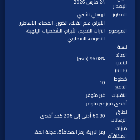
24 مارس 2026
الإصدار
المطور
تروبيلي تشيري
الأبراج، علم الفلك، الكون، الفضاء، الأساطير،
الموضوع
التراث القديم، الأبراج، الشخصيات الإلهية،
التصوف، السماوي
نسبة
العائد
96.08% (يتغير)
للاعب
(RTP)
خطوط
10
الدفع
التقلبات
غير متوفر
أقصى فوز
غير متوفر
نطاق
€0.30 أدنى إلى €20 كحد أقصى
الرهانات
ميزات
رمز البرية، رمز المكافأة، عجلة الحظ
المكافأة