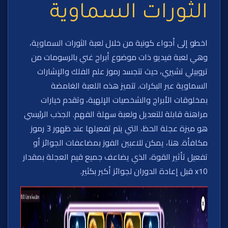
الثورات السماوية
اخطو إلى أجواء كونية من خلال لعبة الثورات السماوية،
وهي لعبة فيديو ذات موضوع أبراج غني بالرسومات من
تروبيلي تشيري، حيث تتجسد رموز علم الفلك والإشارات
السماوية عبر البكرات. تتميز هذه اللعبة الغامضة
بمخلوقات الأبراج والشخصيات الإلهية، وتقدم خيارات
مراهنة قابلة للتعديل ولعبة سهلة الفهم. الجذب الرئيسي
هو ميزة عجلة الحظ، التي يتم تفعيلها عند ظهور 3 رموز
مكافأة. هنا، يمكن للاعبين الفوز بمضاعفات الجوائز أو
تفعيل تأثير القوة، الذي يضاعف جميع قيم العجلة بمقدار
x10 قبل إعادة الدوران لجوائز أكبر بكثير.