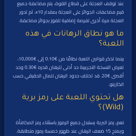
عند توقف العجلة على قطاع القوة، يتم مضاعفة جميع
قيم مضاعفات الجوائز على العجلة بمقدار x10، ثم تدور
العجلة مرة أخرى لفرصة إضافية للفوز بجوائز مضاعفة.
ما هو نطاق الرهانات في هذه
اللعبة؟
بينما تذكر قوانين اللعبة نطاقًا من €0.10 إلى €10,000،
تعرض النسخة التجريبية حد أدنى للرهان قدره €0.30 وحد
أقصى €20. قد تختلف حدود الرهان للمال الحقيقي حسب
الكازينو.
هل تحتوي اللعبة على رمز برية
(Wild)؟
نعم، رمز البرية يستبدل جميع الرموز باستثناء رمز المكافأة
ويمنح 15 ضعف الرهان عند ظهور خمسة رموز متطابقة.