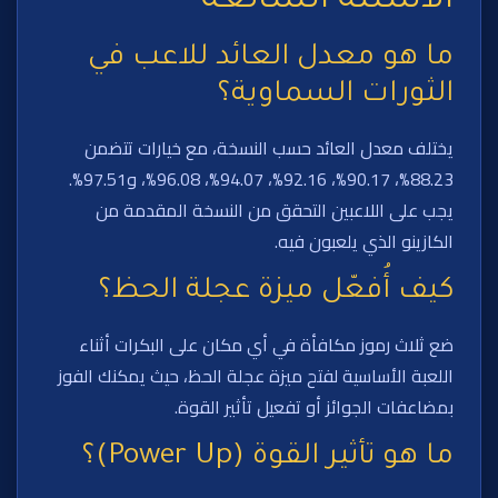
الأسئلة الشائعة
ما هو معدل العائد للاعب في
الثورات السماوية؟
يختلف معدل العائد حسب النسخة، مع خيارات تتضمن
88.23%، 90.17%، 92.16%، 94.07%، 96.08%، و97.51%.
يجب على اللاعبين التحقق من النسخة المقدمة من
الكازينو الذي يلعبون فيه.
كيف أُفعّل ميزة عجلة الحظ؟
ضع ثلاث رموز مكافأة في أي مكان على البكرات أثناء
اللعبة الأساسية لفتح ميزة عجلة الحظ، حيث يمكنك الفوز
بمضاعفات الجوائز أو تفعيل تأثير القوة.
ما هو تأثير القوة (Power Up)؟