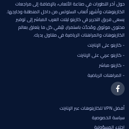
حول آخر التطورات في صناعة الألعاب، بالإضافة إلى مراجعات
الكازينوهات وأشهر ألعاب السلوتس من داخل المنطقة وخارجها.
يسعى فريق التحرير في كازينو ليلات العرب المباشر إلى توفير
محتوى موثوق ومُحدّث باستمرار، ليُبقي كل ما يتعلق بعالم
الكازينوهات والمراهنات الرياضية في متناول يديك.
- كازينو على الإنترنت
- كازينو عربي على الإنترنت
- كازينو مباشر
- المراهنات الرياضية
أفضل VPN للكازينوهات عبر الإنترنت
سياسة الخصوصية
إخلاء المسؤولية