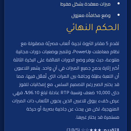
ميزات معقدة بشكل مفرط
وضع مكافأة معزول
الحكم النهائي
تقدم 5 مقابر الثروة تجربة ألعاب مصريّة مصقولة مع
نظام معاملات PowerUp، وتتميز بوضعيات دورات مجانية
متنوعة، حيث يوفر وضع الدورات الفائقة على البكرة الثالثة
أكبر إثارة بدمج جميع الميزات في آنٍ واحد. يشعر اللاعبون
أن اللعبة بطيئة وجافة بين المرات التي تُفعّل فيها، مما
قد يختبر الصبر رغم التصميم السلس. مع إمكانيات للفوز
حتى 10,000 ضعف ونسبة RTP عادلة تبلغ 96.10%، فهي
عرض كفء يروق للاعبين الذين يحبون الألعاب ذات الميزات
المنهجية، لكن من يبحث عن جاذبية بصرية أو حركة
مستمرة قد يختار غيرها.
التقييم
: ★★★☆☆ (3.8/5)