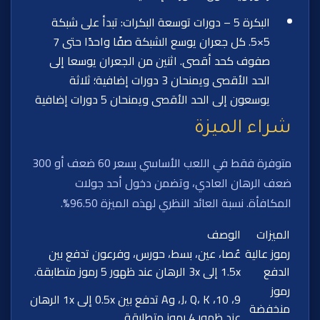
البكرة 5 – دورات توسعة البكرات: تبدأ على شبكة
5×5. كل جعران يوسع الشبكة صفًا واحدًا حتى 7
صفوف كحد أقصى. اثنين من الجعران يوسعا إلى
الحد الأقصى ويمنحان 3 دورات إضافية؛ ثلاثة
يوسعون إلى الحد الأقصى ويمنحان 5 دورات إضافية
شراء الميزة
متوفرة فقط في اللعب الأساسي بسعر 60 ضعف أو 300
ضعف الرهان العادي، وتضمن دخول أحد جولات
المكافأة. نسبة العائد النظري لهذه الميزة 96.50%.
الميزات
الوصف
رموز عالية
عُصا، عين، بسط، حورس، وفرعون تدفع بين
الدفع
1.5x إلى 3x الرهان عند ظهور 5 رموز متطابقة.
رموز
9، 10، J، Q، K، وA تدفع بين 0.5x إلى 1x الرهان
منخفضة
عند ظهور 4 رموز متطابقة.