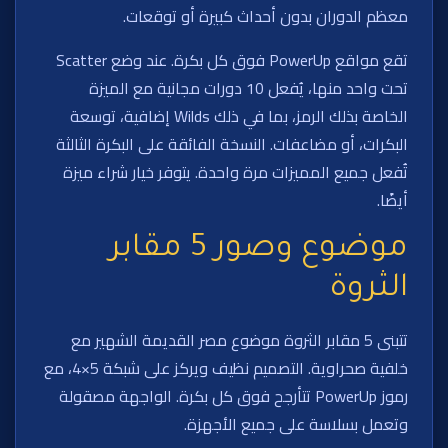
معظم الدوران بدون أحداث كبيرة أو توقعات.
تقع مواقع PowerUp فوق كل بكرة. عند وضع Scatter
تحت واحد منها، يُفعل 10 دورات مجانية مع الميزة
الخاصة بذلك الرمز، بما في ذلك Wilds إضافية، توسعة
البكرات، أو مضاعفات. النسخة الفائقة على البكرة الثالثة
تُفعل جميع المميزات مرة واحدة. يتوفر خيار شراء ميزة
أيضًا.
موضوع وصور 5 مقابر
الثروة
تتبنى 5 مقابر الثروة موضوع مصر القديمة الشهير مع
خلفية صحراوية. التصميم نظيف ويركز على شبكة 5×4، مع
رموز PowerUp تتأرجح فوق كل بكرة. الواجهة مصقولة
وتعمل بسلاسة على جميع الأجهزة.