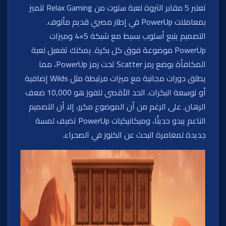
تعتبر 5 مقابر الثروة لعبة سلوت من Relax Gaming تتميز
بمعاملات PowerUp في إطار مصري قديم مألوف.
التصميم يتبع أسلوب بسيط مع شبكة 5×4 وميزات
PowerUp موضوعة فوق كل بكرة. يمكنك تفعيل لعبة
المكافأة بوضع رمز Scatter تحت رمز PowerUp، مما
يطلق دورات مجانية مع ميزات مرتبطة مثل Wilds إضافية
أو توسعة البكرات. الحد الأقصى للفوز هو 10,000 ضعف
الرهان. على الرغم من أن الموضوع مكرر، إلا أن التصميم
الناعم يبدو حديثًا، وميكانيكيات PowerUp تضيف لمسة
جديدة لمغامرة البحث عن الكنوز في الصحراء.