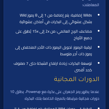
المعاملات:
Wilds إضافية: يتم إضافة من 1 إلى 8 رموز Wild
بشكل عشوائي إلى البكرات في أماكن عشوائية
مضاعف الربح العالمي: من 2x إلى 15x يُطبق على
جميع الأرباح
ترقية الرموز: تحويل الرموز ذات الأجر المنخفض إلى
رموز ذات أجر متوسط
توسعة البكرات: زيادة ارتفاع الشبكة حتى 7 صفوف
كحد أقصى
الدورات المجانية
عندما يظهر رمز الجعران على بكرة مع Powerup، يطلق 10
دورات مجانية مرتبطة بالميزة الخاصة بتلك البكرة:
البكرة 1 – دورات Wild المجانية: يتم إضافة من 1 إلى