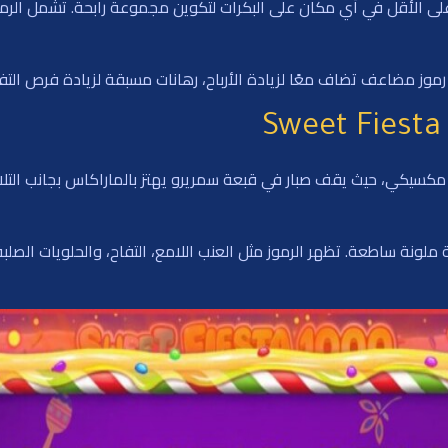
ى الأقل في أي مكان على البكرات لتكوين مجموعة رابحة. تشمل الرموز 
ة، رموز مضاعف تضاف معًا لزيادة الأرباح، رهانات مسبقة لزيادة فرص التف
لم الحلوى وكرنفال مكسيكي، حيث يقف صبار في قبعة سمريرو يهتز بالماراكاس بجانب 
نة ساطعة. تظهر الرموز مثل العنب اللامع، التفاح، والحلويات الصلبة