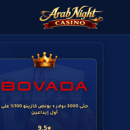
حتى 3000 دولار + بونص كازينو 100% على
أول إيداعين
9.5
★