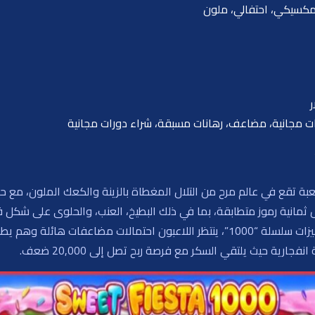
مكسيكي، احتفالي، ملون
ورات مجانية، مضاعف، رهانات مسبقة، شراء دورات مجانية
د لعبة Sweet Fiesta 1000 من Pragmatic Play لعبة تقع في عالم مرح من التلال المغطاة بالزينة 
وزات على الأقل ثمانية رموز متطابقة، بما في ذلك البطيخ، العنب، والحلوى على ش
لرموز جديدة أن تسقط لتحقيق انتصارات متتالية. مع ميزات سلسلة “1000”، ينتظر اللا
ارية حيث يلتقي السكر مع فرصة ربح تصل إلى 20,000 ضعف.