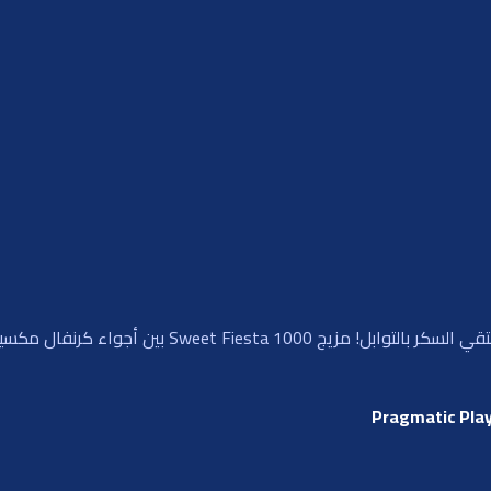
اخطو إلى احتفال نابض بالحياة ومزين بالحلوى حيث يلتقي ا