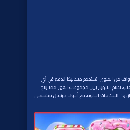
والكعك الملون، مع حواف من الحلوى. تستخدم ميكانيكا الدفع في أي
كل قلب. نظام الانهيار يزيل مجموعات الفوز، مما يتيح
عبون احتمالات مضاعفات هائلة وهم يطاردون المكافآت الحلوة. مع أجواء كرنفال مكسيكي