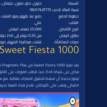
السمة
حلوى، حلو، ملون، كرنفال، 
نسبة العائد للاعب (RTP)
98.01%
خطوط الدفع
دفع عند ظهور رموز التشتت
التقلب
عالي
الربح الأقصى
25,000 ضعف الرهان
نطاق الرهان
من 0.20 دولار إلى 240 دولار
ميزات المكافأة
تشتت، ميكانيكا الانهيار، د
Sweet Fiesta 1000
تع
مكان على شبكة 6×5، حيث تتطلب الف
احتفالي ولعب عالي الأوكتان، تقدم هذه اللعبة تجربة انفج