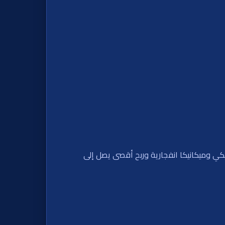
لسكر بالتوابل! مزيج Sweet Fiesta 1000 بين أجواء كرنفال مكسيكي وميكانيكا انفجارية وربح أقصى يصل إلى