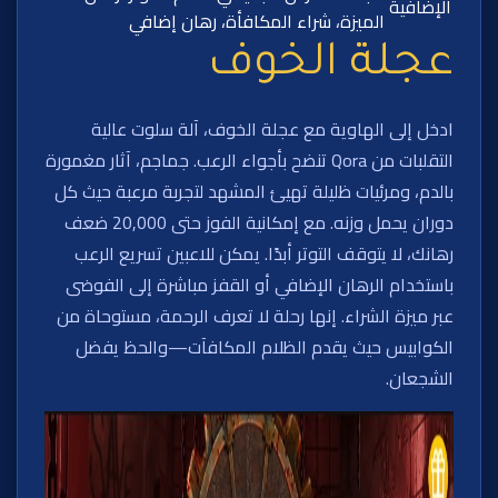
الإضافية
الميزة، شراء المكافأة، رهان إضافي
عجلة الخوف
ادخل إلى الهاوية مع عجلة الخوف، آلة سلوت عالية
التقلبات من Qora تنضح بأجواء الرعب. جماجم، آثار مغمورة
بالدم، ومرئيات ظليلة تهيئ المشهد لتجربة مرعبة حيث كل
دوران يحمل وزنه. مع إمكانية الفوز حتى 20,000 ضعف
رهانك، لا يتوقف التوتر أبدًا. يمكن للاعبين تسريع الرعب
باستخدام الرهان الإضافي أو القفز مباشرة إلى الفوضى
عبر ميزة الشراء. إنها رحلة لا تعرف الرحمة، مستوحاة من
الكوابيس حيث يقدم الظلام المكافآت—والحظ يفضل
الشجعان.