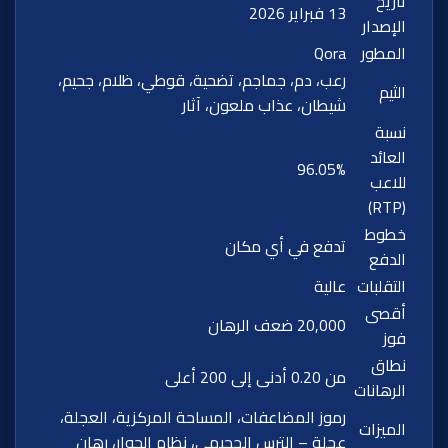
تاريخ
13 فبراير 2026
الإصدار
المطور
Qora
رعب، دم، جماجم، تضحية، قوطي، ظلام، جحيم،
الثيم
شيطان، عذاب ملعون، آثار
نسبة
العائد
96.05%
للاعب
(RTP)
خطوط
تدفع في أي مكان
الدفع
التقلبات
عالية
أقصى
20,000 ضعف الرهان
فوز
نطاق
من 0.20 أدنى إلى 200 أعلى
الرهانات
رموز المضاعفات، المساحة المركزية، العجلة،
الميزات
عجلة – الترس الجحيمي، نظام الحوار، رهان