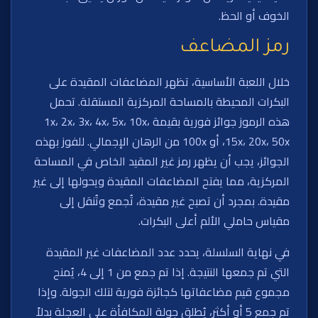
الخوف أو الحظ.
رمز المضاعف
خلال اللعبة الأساسية، تظهر المضاعفات المقيدة على
البكرات المحيطة بالمساحة المركزية المستقلة. تحمل
هذه الرموز جوائز فورية بقيمة 1x، 2x، 3x، 4x، 5x، 10x،
15x، 20x، 50x، أو 100x من الرهان الإجمالي. للفوز بهذه
الجوائز، يجب أن يظهر رمز غير المقيد الخاص في المساحة
المركزية، مما يفتح المضاعفات المقيدة ويحولها إلى غير
مقيدة. بمجرد أن تصبح غير مقيدة، تُجمع وتُنقل إلى
مقياس حاملي الألم أعلى البكرات.
في نهاية السلسلة، يحدد عدد المضاعفات غير المقيدة
التي تم جمعها النتيجة. إذا تم جمع من 1 إلى 4، يُمنح
مجموع قيم مضاعفاتها كجائزة فورية لتلك الجولة. وإذا
تم جمع 5 أو أكثر، يُطلق جولة المكافأة على العجلة بدلاً