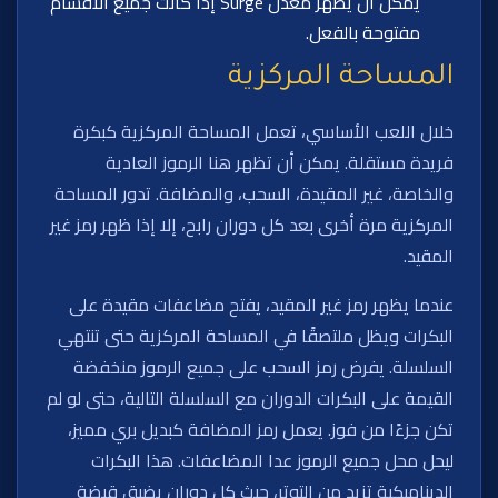
يمكن أن يظهر معدل Surge إذا كانت جميع الأقسام
مفتوحة بالفعل.
المساحة المركزية
خلال اللعب الأساسي، تعمل المساحة المركزية كبكرة
فريدة مستقلة. يمكن أن تظهر هنا الرموز العادية
والخاصة، غير المقيدة، السحب، والمضافة. تدور المساحة
المركزية مرة أخرى بعد كل دوران رابح، إلا إذا ظهر رمز غير
المقيد.
عندما يظهر رمز غير المقيد، يفتح مضاعفات مقيدة على
البكرات ويظل ملتصقًا في المساحة المركزية حتى تنتهي
السلسلة. يفرض رمز السحب على جميع الرموز منخفضة
القيمة على البكرات الدوران مع السلسلة التالية، حتى لو لم
تكن جزءًا من فوز. يعمل رمز المضافة كبديل بري مميز،
ليحل محل جميع الرموز عدا المضاعفات. هذا البكرات
الديناميكية تزيد من التوتر، حيث كل دوران يضيق قبضة