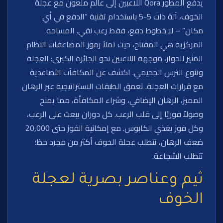
يدفع المطور Qora اللاعبين إلى عالم ملعون مع عجلة
الخوف، آلة ذات 5-5 باستخدام تقنية “الدفع في أي
مكان” – لا خطوط دفع، فقط رعب نقي. المساحة
المركزية هي المفتاح، حيث تملأ رموز المضاعفات النظام
المثير للحوار، موجهة اللاعبين نحو الجائزة الكبرى: العجلة
وتنوع الترس الجحيمي. اكشف عن المكافآت التصاعدية
مع قرارات العجلة. تعمق الطبقات الاستراتيجية عبر الرهان
المميز، الرهان الإضافي، وشراء المكافأة، مما يمنح
وصولاً فوريًا إلى قلب الرعب. كل دوران يبعث على الرعب،
وكل فوز يغذي الكابوس. مع إمكانية الفوز حتى 20,000
ضعف الرهان، تتطلب عجلة الخوف أكثر من مجرد حظ؛
تتطلب الشجاعة.
ثيم وعناصر بصرية لعجلة
الخوف