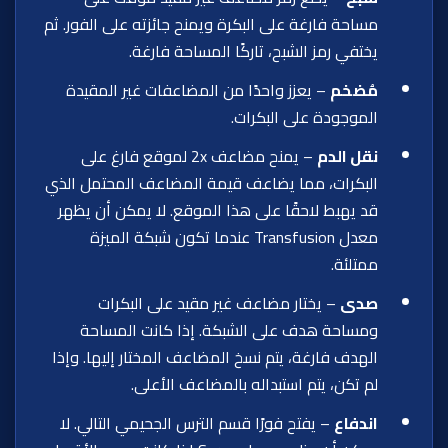
مساحة فارغة على البكرة ويمنح جائزته على الفور. ثم
يختفي رمز الشبح، تاركًا المساحة فارغة.
مُضخم
– يعزز واحدًا من المضاعفات غير المقيدة
الموجودة على البكرات.
نقل الدم
– يمنح مضاعف 2x لموقع فارغ على
البكرات، مما يضاعف قيمة المضاعف المحتمل الذي
قد يهبط لاحقًا على هذا الموقع. لا يمكن أن يظهر
معدل Transfusion عندما تكون شبكة الميزة
ممتلئة.
صدى
– يختار مضاعف غير مقيد على البكرات
ومساحة هدف على الشبكة. إذا كانت المساحة
الهدف فارغة، يتم نسخ المضاعف المختار إليها. وإذا
لم تكن، يتم استبداله بالمضاعف الأعلى.
اندفاع
– يفتح فورًا قسم الترس الجحيمي التالي. لا