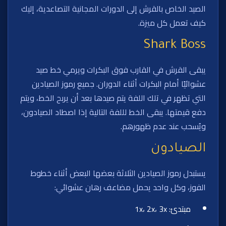
الصيد الخاص بالقرش إلى الدورات المجانية التصاعدية، إليك
كيف تعمل كل ميزة.
Shark Boss
يبقى القرش في القارب فوق البكرات ويرمي خط صيد
عشوائيًا أمام البكرات أثناء الدوران. جميع رموز الصيادين
التي تظهر في تلك اللفة يتم صيدها بعد أن يربح الخط، ويتم
دفع قيمتها. يبقى الخط لللفة التالية إذا اصطاد الصيادون،
ويُسحب عند عدم ظهورهم.
الصيادون
يستبدل رموز الصيادين الثلاثة بعضها البعض أثناء خطوط
الفوز، وكل واحد يحمل مضاعف رهان عشوائي:
مبتدئ: 1x، 2x، 3x