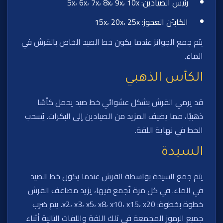
رئيس الصيادين: 5x، 6x، 7x، 8x، 9x، 10x
الكابتن العجوز: 15x، 20x، 25x
يتم جمع الجوائز عندما يكون خط الصيد الخاص بالقرش في
الماء.
الكأس الذهبي
قد يرمي القرش بشكل عشوائي خط صيد يحمل كأسًا
ذهبيًا، مما يضيف المزيد من الصيادين إلى البكرات. يُسحب
الخط في نهاية اللفة.
السيدة
يتم جمع السيدة بواسطة القرش عندما يكون خط الصيد
في الماء. في كل مرة تُجمع فيها، يزيد مضاعف القرش
خطوة بخطوة: x2، x3، x5، x8، x10، x15، x20. يتم ضرب
جميع الرموز المجمعة في تلك اللفة واللفات التالية أثناء