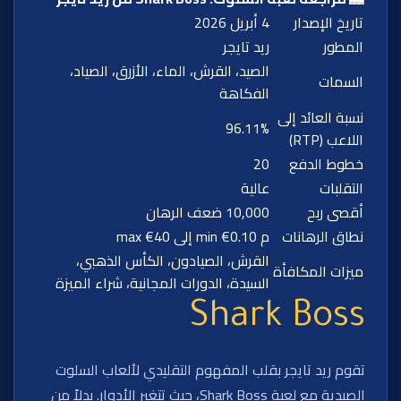
تاريخ الإصدار
4 أبريل 2026
المطور
ريد تايجر
الصيد، القرش، الماء، الأزرق، الصياد،
السمات
الفكاهة
نسبة العائد إلى
96.11%
اللاعب (RTP)
خطوط الدفع
20
التقلبات
عالية
أقصى ربح
10,000 ضعف الرهان
نطاق الرهانات
م min €0.10 إلى max €40
القرش، الصيادون، الكأس الذهبي،
ميزات المكافأة
السيدة، الدورات المجانية، شراء الميزة
Shark Boss
تقوم ريد تايجر بقلب المفهوم التقليدي لألعاب السلوت
الصيدية مع لعبة Shark Boss، حيث تتغير الأدوار. بدلاً من