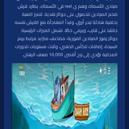
صيادي الأسماك وهم ي reel في الأسماك، يطارد قرش
ضخم الصيادين للحصول على جوائز نقدية. تتميز اللعبة
بخلفية هادئة لبحر أزرق، وتبدأ المفاجأة مع القرش نفسه
جالسًا على قارب، ويرمي خطًا. تشمل الميزات الرئيسية
جوائز رموز الصيادين الفورية، مضاعف متزايد مرتبط برمز
السيدة، إضافات للكأس الذهبي، وثلاث مستويات للدورات
المجانية تؤدي إلى ربح أقصى 10,000 ضعف الرهان.