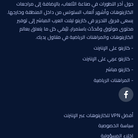
حول آخر التطورات في صناعة الألعاب، بالإضافة إلى مراجعات
الكازينوهات وأشهر ألعاب السلوتس من داخل المنطقة وخارجها.
يسعى فريق التحرير في كازينو ليلات العرب المباشر إلى توفير
محتوى موثوق ومُحدّث باستمرار، ليُبقي كل ما يتعلق بعالم
الكازينوهات والمراهنات الرياضية في متناول يديك.
- كازينو على الإنترنت
- كازينو عربي على الإنترنت
- كازينو مباشر
- المراهنات الرياضية
أفضل VPN للكازينوهات عبر الإنترنت
سياسة الخصوصية
إخلاء المسؤولية