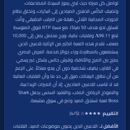
تواصل كل ميزة؛ حيث تبني رموز السيدة المضاعفات،
وتضيف الكأس الذهبي الصيادين إلى البكرات، وتخلق نظام
الدورات المجانية الثلاثي طبقة من الترقب الحقيقي وأنت
تتسلق نحو هدف 50 صيادًا. مع نسبة RTP فوق المتوسط
تبلغ 96.11%، وتقلبات عالية، وربح محتمل يصل إلى 10,000
ضعف، تقدم هذه اللعبة الكثير من الإثارة للاعبين الذين
يستمتعون بالمطاردة وراء جوائز ضخمة. العرض البصري
يمزج بين المرح والأناقة، وقرش جالس بشكل غير رسمي
في القارب يضيف شخصية دون أن يبدو مبتذلاً. على الرغم
من أن نطاق الرهانات ضيق إلى حد ما وأن التقلبات العالية
قد لا تناسب اللاعبين العاديين، إلا أن الميزات الإبداعية،
والنموذج الرياضي الصلب، والتنفيذ السلس يجعل Shark
Boss لعبة تستحق الصيد وتبرز في سوق مشبعة.
التقييم
: ★★★★☆ (4/5)
الأفضل لـ
: اللاعبين الذين يحبون موضوعات الصيد، التقلبات