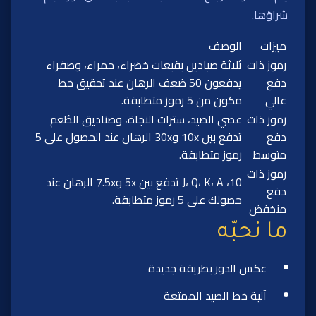
شراؤها.
ميزات
الوصف
رموز ذات
ثلاثة صيادين بقبعات خضراء، حمراء، وصفراء
دفع
يدفعون 50 ضعف الرهان عند تحقيق خط
عالي
مكون من 5 رموز متطابقة.
رموز ذات
عصي الصيد، سترات النجاة، وصناديق الطُعم
دفع
تدفع بين 10x و30x الرهان عند الحصول على 5
متوسط
رموز متطابقة.
رموز ذات
10، J، Q، K، A تدفع بين 5x و7.5x الرهان عند
دفع
حصولك على 5 رموز متطابقة.
منخفض
ما نحبّه
عكس الدور بطريقة جديدة
آلية خط الصيد الممتعة