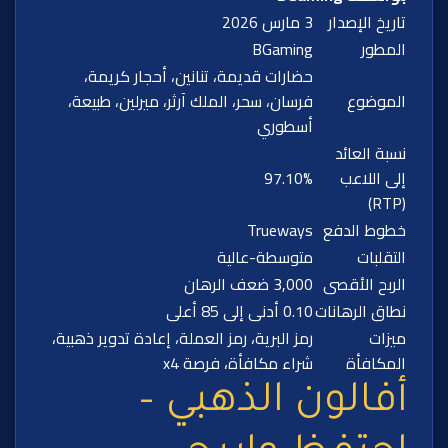
تاريخ الإصدار
3 مارس 2026
المطور
BGaming
حضارات قديمة، تنانين، أحجار كريمة،
الموضوع
فرسان، سحر، الملك آرثر، ميرلين، طبيعة،
أسطوري
نسبة العائد
إلى اللاعب
97.10%
(RTP)
خطوط الدفع
Trueways
التقلبات
متوسطة-عالية
الربح الأقصى
3,000 ضعف الرهان
نطاق الرهانات
0.10 أدنى إلى 85 أعلى
ميزات
رمز البرية، رمز العملة، إعادة تدوير ذهبية،
المكافأة
شراء مكافأة، فرصة x4
أفالون الذهبي –