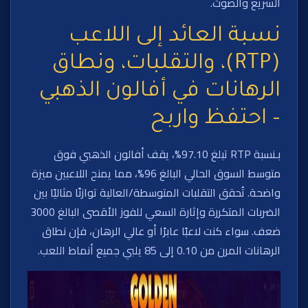
السريع والصوت.
نسبة العائد إلى اللاعب
(RTP)، والتقلبات، ونطاق
الرهانات في أفالون الذهبي
– احتفظ واربح
بـنسبة RTP تبلغ 97.10%، يقف أفالون الذهبي فوق
متوسط السوق الحالي البالغ 96%، مما يمنح اللاعبين ميزة
واضحة. تُحقق التقلبات المتوسطة/العالية توازنًا مثاليًا بين
الضربات المتكررة وإثارة السعي للفوز الأقصى البالغ 3000
ضعف. سواء كنت لاعبًا عابرًا أو عالي الرهان، فإن نطاق
الرهانات المرن من 0.10 إلى 85 يلبي جميع أنماط اللعب.