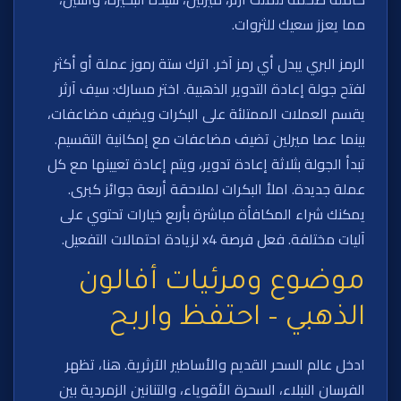
مما يعزز سعيك للثروات.
الرمز البري يبدل أي رمز آخر. اترك ستة رموز عملة أو أكثر
لفتح جولة إعادة التدوير الذهبية. اختر مسارك: سيف آرثر
يقسم العملات الممتلئة على البكرات ويضيف مضاعفات،
بينما عصا ميرلين تضيف مضاعفات مع إمكانية التقسيم.
تبدأ الجولة بثلاثة إعادة تدوير، ويتم إعادة تعيينها مع كل
عملة جديدة. املأ البكرات لملاحقة أربعة جوائز كبرى.
يمكنك شراء المكافأة مباشرة بأربع خيارات تحتوي على
آليات مختلفة. فعل فرصة x4 لزيادة احتمالات التفعيل.
موضوع ومرئيات أفالون
الذهبي – احتفظ واربح
ادخل عالم السحر القديم والأساطير الآرثرية. هنا، تظهر
الفرسان النبلاء، السحرة الأقوياء، والتنانين الزمردية بين