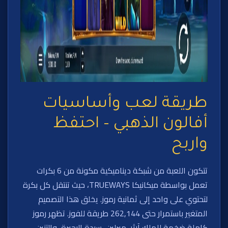
طريقة لعب وأساسيات
أفالون الذهبي – احتفظ
واربح
تتكون اللعبة من شبكة ديناميكية مكونة من 6 بكرات
تعمل بواسطة ميكانيكا TRUEWAYS، حيث تنتقل كل بكرة
لتحتوي على واحد إلى ثمانية رموز. يخلق هذا التصميم
المتغير باستمرار حتى 262,144 طريقة للفوز. تظهر رموز
كاملة ضخمة للملك آرثر، ميرلين، سيدة البحيرة، والتنين،