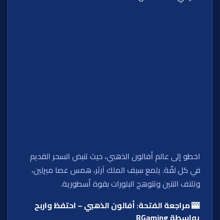
اخطو إلى عالم أفالون الذهبي، حيث تنبض السحر القديم
في كل لفّة. يلمع سيف الملك آرثر، همس عصا ميرلين،
وتلتف التنين وتتوهج البلورات بقوة أسطورية.
🎰 مراجعة الفتحة: أفالون الذهبي – احتفظ واربح
بواسطة BGaming