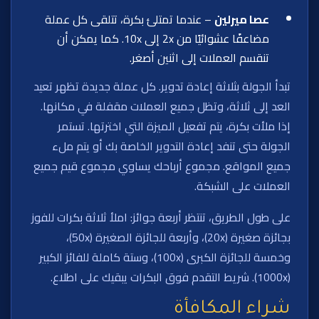
عصا ميرلين
– عندما تمتلئ بكرة، تتلقى كل عملة
مضاعفًا عشوائيًا من 2x إلى 10x. كما يمكن أن
تنقسم العملات إلى اثنين أصغر.
تبدأ الجولة بثلاثة إعادة تدوير. كل عملة جديدة تظهر تعيد
العد إلى ثلاثة، وتظل جميع العملات مقفلة في مكانها.
إذا ملأت بكرة، يتم تفعيل الميزة التي اخترتها. تستمر
الجولة حتى تنفد إعادة التدوير الخاصة بك أو يتم ملء
جميع المواقع. مجموع أرباحك يساوي مجموع قيم جميع
العملات على الشبكة.
على طول الطريق، تنتظر أربعة جوائز: املأ ثلاثة بكرات للفوز
بجائزة صغيرة (20x)، وأربعة للجائزة الصغيرة (50x)،
وخمسة للجائزة الكبرى (100x)، وستة كاملة للفائز الكبير
(1000x). شريط التقدم فوق البكرات يبقيك على اطلاع.
شراء المكافأة