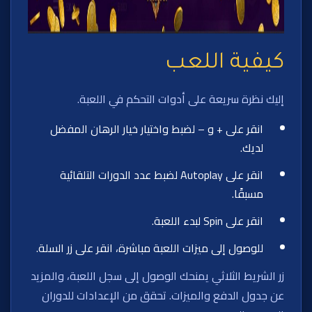
كيفية اللعب
إليك نظرة سريعة على أدوات التحكم في اللعبة.
انقر على + و – لضبط واختيار خيار الرهان المفضل
لديك.
انقر على Autoplay لضبط عدد الدورات التلقائية
مسبقًا.
انقر على Spin لبدء اللعبة.
للوصول إلى ميزات اللعبة مباشرة، انقر على زر السلة.
زر الشريط الثلاثي يمنحك الوصول إلى سجل اللعبة، والمزيد
عن جدول الدفع والميزات. تحقق من الإعدادات للدوران