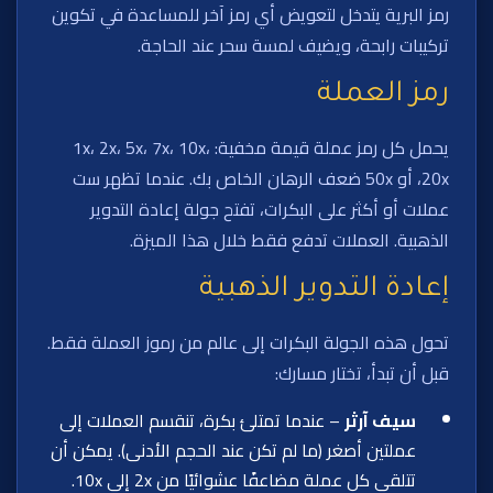
رمز البرية يتدخل لتعويض أي رمز آخر للمساعدة في تكوين
تركيبات رابحة، ويضيف لمسة سحر عند الحاجة.
رمز العملة
يحمل كل رمز عملة قيمة مخفية: 1x، 2x، 5x، 7x، 10x،
20x، أو 50x ضعف الرهان الخاص بك. عندما تظهر ست
عملات أو أكثر على البكرات، تفتح جولة إعادة التدوير
الذهبية. العملات تدفع فقط خلال هذا الميزة.
إعادة التدوير الذهبية
تحول هذه الجولة البكرات إلى عالم من رموز العملة فقط.
قبل أن تبدأ، تختار مسارك:
سيف آرثر
– عندما تمتلئ بكرة، تنقسم العملات إلى
عملتين أصغر (ما لم تكن عند الحجم الأدنى). يمكن أن
تتلقى كل عملة مضاعفًا عشوائيًا من 2x إلى 10x.