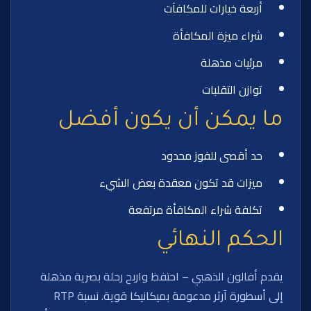
أربعة خيارات للمكافآت
شراء ميزة المكافأة
مرئيات مذهلة
توازن التقلبات
ما يمكن أن يكون أفضل
حد أقصى للفوز محدود
ميزات قد تكون معقدة بعض الشيء
تكلفة شراء المكافأة مرتفعة
الحكم النهائي
يقدم أفالون الذهبي – احتفظ واربح رحلة بصرية مذهلة
إلى أسطورة آرثر مدعومة بميكانيكا قوية. نسبة RTP