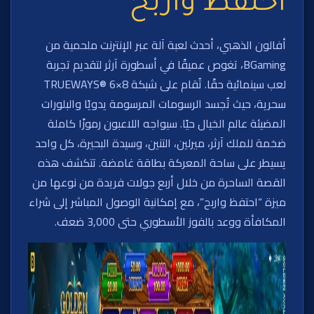
احتفظ واربح
أفالون الذهبي، أحدث لعبة آلة عبر الإنترنت ملحمية من
BGaming، تغوص عميقًا في أسطورة آرثر لتقديم تجربة
لعب سينمائية حقًا. تُقام على شبكة TRUEWAYS® 6×8
سحرية، حيث تُجسد الرسومات المرسومة يدويًا والبلورات
المضيئة عالم الخيال حيًا. سيواجه اللاعبون رموزًا كاملة
ضخمة للملك آرثر، ميرلين، التنين، وسيدة البحيرة، كل واحد
يسيطر على ساحة المعركة بطاقة غامضة. تتكشف هذه
القصة الساحرة من خلال أربع جولات فريدة من نوعها من
ميزة “احتفظ واربح”، مع إمكانية الوصول المباشر إلى شراء
المكافأة ووعد بالفوز الأسطوري حتى 3,000 ضعف.