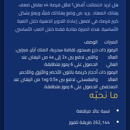
هل تريد احتمالات أفضل؟ فعّل فرصة x4 مقابل ضعف
رهانك المعتاد. يزيد من وضع رهاناتك قليلًا ويعزز بشكل
كبير فرصك في تفعيل إعادة التدوير الذهبية خلال اللعبة
الأساسية. هذه الميزة متاحة فقط خلال اللعب الأساسي.
الميزات
الوصف
الرموز ذات
درع مسحور، لفافة سحرية، الملك آرثر، ميرلين،
العائد
والتنين تدفع بين 2x إلى 4x من الرهان عند
العالي
الحصول على 6 رموز متطابقة.
الرموز ذات
أحجار كريمة باللون الأخضر والأزرق والأحمر
العائد
والبنفسجي تدفع بين 0.5x و1x من الرهان عند
المنخفض
الحصول على 6 رموز متطابقة.
ما نحبّه
نسبة عائد مرتفعة
262,144 طريقة للفوز