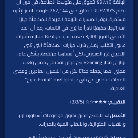
البالغة 97.10% تتفوق على متوسط الصناعة، في حين أن
نظام TRUEWAYS يخلق حتى 262,144 طريقة للفوز لإثارة
مستمرة. توفر المسارات الأربعة الفريدة للمكافأة خيارًا
استراتيجيًا حقيقيًا نادراً ما يُرى في الألعاب، رغم أن الحد
الأقصى للفوز 3,000 ضعف يبدو متواضعًا مقارنة بأقرانه
عاليي التقلب. يمكن شراء خيارات المكافأة التي تلبي
اللاعبين غير الصبورين، لكن أسعارها مرتفعة. بشكل عام،
يوازن إصدار BGaming بين عرض تقديمي جميل ولعب
مجزي، مما يجعله جذابًا لكل من اللاعبين العاديين ومحبي
الميزات الباحثين عن شيء يتجاوز لعبة “احتفظ واربح”
العادية.
التقييم
: ★★★☆☆ (3.8/5)
الأفضل لـ
: اللاعبين الذين يحبون موضوعات أسطورة آرثر،
والتقلبات المتوازنة، والألعاب الغنية بالميزات.
جربه إذا كنت تحب
: فرسان أفالون، مملكة أفالون