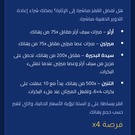
هل تفضل القفز مباشرة إلى الإثارة؟ يمكنك شراء إعادة
التدوير الذهبية مباشرة:
آرثر
– ميزات سيف آرثر مقابل 75x من رهانك.
ميرلين
– ميزات عصا ميرلين مقابل 75x من رهانك.
سيدة البحيرة
– مقابل 200x من رهانك، تحصل على
مزيج من سيف آرثر وعصا ميرلين عندما تمتلىء
البكرات.
التنين
– 500x من رهانك. يبدأ مع 10 عملات على
بكرات 4×6، وتفعل الميزتان عند ملء البكرات.
انقر ببساطة على زر السلة لرؤية الأسعار الحالية، والتي تتغير
حسب حجم رهانك.
فرصة x4