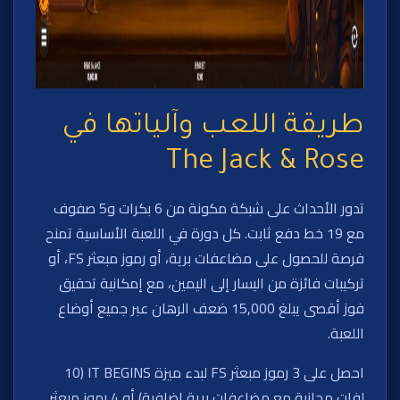
طريقة اللعب وآلياتها في
The Jack & Rose
تدور الأحداث على شبكة مكونة من 6 بكرات و5 صفوف
مع 19 خط دفع ثابت. كل دورة في اللعبة الأساسية تمنح
فرصة للحصول على مضاعفات برية، أو رموز مبعثر FS، أو
تركيبات فائزة من اليسار إلى اليمين، مع إمكانية تحقيق
فوز أقصى يبلغ 15,000 ضعف الرهان عبر جميع أوضاع
اللعبة.
احصل على 3 رموز مبعثر FS لبدء ميزة IT BEGINS (10
لفات مجانية مع مضاعفات برية إضافية) أو 4 رموز مبعثر