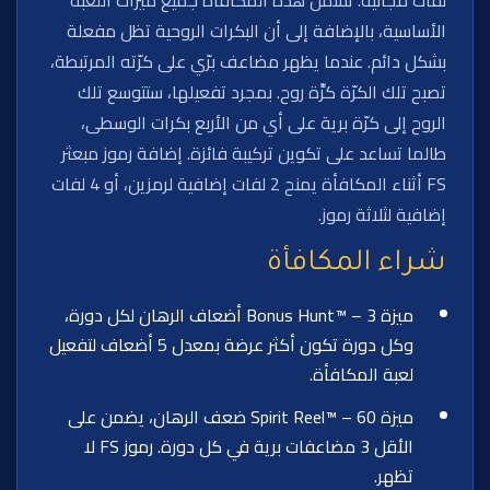
الأساسية، بالإضافة إلى أن البكرات الروحية تظل مفعلة
بشكل دائم. عندما يظهر مضاعف برّي على كرّته المرتبطة،
تصبح تلك الكرّة كرّّة روح. بمجرد تفعيلها، ستتوسع تلك
الروح إلى كرّة برية على أي من الأربع بكرات الوسطى،
طالما تساعد على تكوين تركيبة فائزة. إضافة رموز مبعثر
FS أثناء المكافأة يمنح 2 لفات إضافية لرمزين، أو 4 لفات
إضافية لثلاثة رموز.
شراء المكافأة
ميزة Bonus Hunt™ – 3 أضعاف الرهان لكل دورة،
وكل دورة تكون أكثر عرضة بمعدل 5 أضعاف لتفعيل
لعبة المكافأة.
ميزة Spirit Reel™ – 60 ضعف الرهان، يضمن على
الأقل 3 مضاعفات برية في كل دورة. رموز FS لا
تظهر.