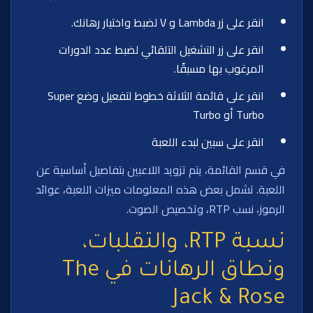
انقر على زر Lambda و V لضبط واختيار رهانك.
انقر على زر التشغيل التلقائي لضبط عدد الدورات
المرغوب بها مسبقًا.
انقر على قائمة الثلاثة خطوط لتفعيل وضع Super
Turbo أو Turbo
انقر على سبين لبدء اللعبة
في قسم القائمة، يتم تزويد اللاعبين بتفاصيل أساسية عن
اللعبة. تشمل بعض هذه المعلومات ميزات اللعبة، عوائد
الرموز، نسب RTP، وتخصيص الصوت.
نسبة RTP، والتقلبات،
ونطاق الرهانات في The
Jack & Rose