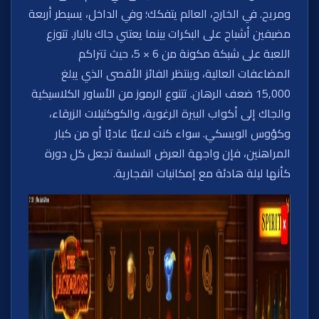
ومريح. في الخارج، العالم يتفكك؛ وفي الداخل، يسيطر أربعة
مضيفين أشباح على البكرات بينما يعتني جاك بالبار. تتوزع
اللعبة على شبكة مكونة من 6 × 5، حيث تتراكم
المضاعفات العالية، وينتظر الفائز الأقصى الذي يبلغ
15,000 ضعف الرهان. تتنوع الرموز من الأساور الكلاسيكية
والجاك إلى أكواب البيرة الرغوية، والكوكتيلات الزرقاء،
وكؤوس الويسكي. سواء كنت لاعبًا عاديًا أو من كبار
المراهنين، فإن واجهة العرض السلسة تجعل كل دورة
كأنها ليلة هادئة مع إمكانيات انفجارية.