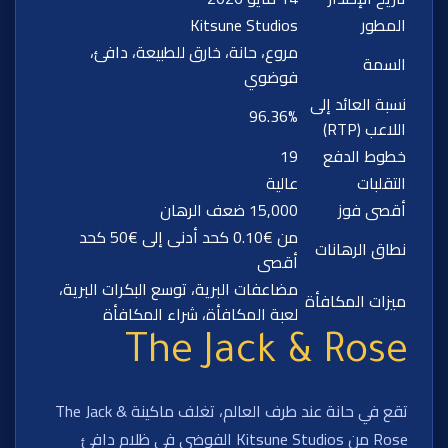
المطور
Kitsune Studios
مروع، حانة، خارق للطبيعة، دافئ،
السمة
فوضوي
نسبة العائد إلى
96.36%
اللاعب (RTP)
خطوط الدفع
19
التقلبات
عالية
أقصى فوز
15,000 ضعف الرهان
من €0.10 كحد أدنى إلى €50 كحد
نطاق الرهانات
أقصى
مضاعفات البرية، توسع البكرات البرية،
ميزات المكافأة
لعبة المكافأة، شراء المكافأة
The Jack & Rose
تقع في حانة عند طرف العالم، تغلف ماكينة The Jack &
Rose من Kitsune Studios الفوضى في ظلام دافئ