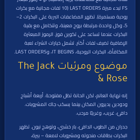
FS لبدء ميزة LAST ORDERS (10 لفات مجانية مع بكرات
روحية مستمرة). تظهر المضاعفات البرية على البكرات 2–
5، وكل واحدة مرتبطة بروح معينة، وتتكامل مع بقية
البكرات عندما تساعد على تكوين فوز. الرموز المبعثرة
الإضافية تضيف لفات أكثر. تشمل خيارات الشراء لعبة
المكافأة، البكرات الروحية، IT BEGINS، وLAST ORDERS.
موضوع ومرئيات The Jack
& Rose
إنه نهاية العالم، لكن الحانة تظل مفتوحة. أربعة أشباح
ودودين يديرون المكان بينما يسكب جاك المشروبات.
دافئ، غريب، وغريبًا مرحب.
جدران من الطوب الدافئ، بار خشبي، وتوهج نيون. تظهر
البكرات بطاقات منحوته ومشروبات لامعة – بيرة،