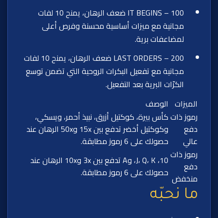
IT BEGINS – 100 ضعف الرهان، يمنح 10 لفات
مجانية مع ميزات أساسية محسنة وفرص أعلى
لمضاعفات برية.
LAST ORDERS – 200 ضعف الرهان، يمنح 10 لفات
مجانية مع تفعيل البكرات الروحية التي تضمن توسع
الكرّات البرية بعد التفعيل.
الميزات
الوصف
رموز ذات
كأس بيرة، كوكتيل أزرق، نبيذ أحمر، ويسكي،
دفع
وكوكتيل أخضر تدفع بين 15x و50x الرهان عند
عالي
حصولك على 6 رموز مطابقة.
رموز ذات
10، J، Q، K، وA تدفع بين 3x و10x الرهان عند
دفع
حصولك على 6 رموز مطابقة.
منخفض
ما نحبّه