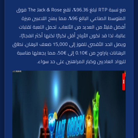
مع نسبة RTP تبلغ 96.36%، تقع The Jack & Rose فوق
المتوسط الصناعي البالغ 96%، مما يمنح اللاعبين ميزة
أفضل قليلاً من العديد من الألعاب. تحمل اللعبة تقلبات
عالية، لذا قد تكون الأرباح أقل تكرارًا لكنها أكثر انفجارًا،
ويصل الحد الأقصى للفوز إلى 15,000 ضعف الرهان. نطاق
الرهانات يتراوح من €0.10 إلى €50، مما يجعلها مناسبة
للرواد العاديين وكبار المراهنين على حد سواء.