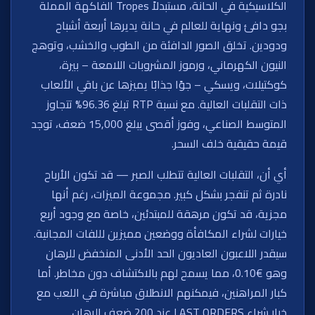
الكلاسيكية في الحانة، مستبدلاً Tropes الفاكهة المملة
بجو دافئ ونهاية للعالم في حانة يديرها أربعة أشباح
ودودين. تخلق الصور الدافئة من الطوب والخشب، وتوهج
النيون الكهرماني، ورموز المشروبات اللامعة – بيرة،
كوكتيلات، ويسكي – جوًا جذابًا يميزها عن باقي الألعاب
ذات التقلبات العالية. مع نسبة RTP تبلغ 96.36% تتجاوز
المتوسط الصناعي، وفوز أقصى يبلغ 15,000 ضعف، توجد
قيمة حقيقية خلف السحر.
أي أن، التقلبات العالية تتطلب الصبر — قد تكون الأرباح
نادرة ثم تنفجر بشكل كبير. مجموعة الميزات، رغم أنها
مجزية، قد تكون مرهقة للمبتدئين، خاصة مع وجود أربع
خيارات لشراء المكافأة ووضعين مميزين لللفات المجانية.
سيقدر اللاعبون العاديون الحد الأدنى المنخفض للرهان
وهو €0.10، مما يسمح لهم بالاكتشاف دون مخاطر. أما
كبار المراهنين، فيمكنهم الانطلاق مباشرة في اللعب مع
خيار شراء LAST ORDERS عند 200 ضعف الرهان.