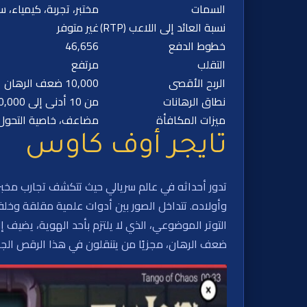
السمات
مختبر، تجربة، كيمياء، 
نسبة العائد إلى اللاعب (RTP)
غير متوفر
خطوط الدفع
46,656
التقلب
مرتفع
الربح الأقصى
10,000 ضعف الرهان
نطاق الرهانات
من 10 أدنى إلى 10,000 أقصى
ميزات المكافأة
مضاعف، خاصية التحول، د
تايجر أوف كاوس
تدور أحداثه في عالم سريالي حيث تتكشف تجارب مخبري
وأولاده. تتداخل الصور بين أدوات علمية مقلقة وخلف
ضعف الرهان، مجزيًا من يتنقلون في هذا الرقص ال