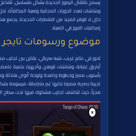
يسمح بانتقال الرموز الجديدة بشكل متسلسل. تتفاعل أ
وشاشات لعدد الدورات المجانية ولعبة المكافأة. تحل 
حتى لا تتوفر المزيد من الانتصارات الجديدة. يجمع ه
إمكانيات الفوز في اللعبة.
موضوع ورسومات تايجر 
تدور في عالم غريب، شبه سريالي، يقارن بين تجارب مخ
أباريق غليانة، وشاشات تتوهج، وأجهزة علمية غامضة، 
بأسلوب مميز وخطوط واضحة ولوحة ألوان هادئة ومائل
تجربة بصرية مميزة لكنها غير مترابطة، مرسومة بشكل 
مجزأ، حيث تتكشف تجارب مشكوك فيها تحت سطح الم