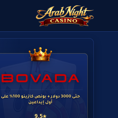
حتى 3000 دولار + بونص كازينو 100% على
أول إيداعين
9.5
★