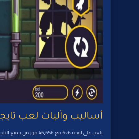
أساليب وآليات لعب تايج
يلعب على لوحة 6×6 مع 56