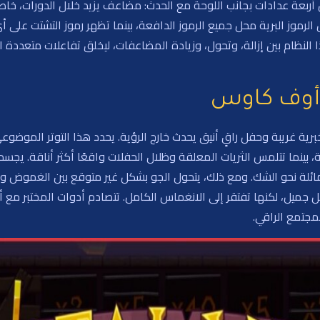
ربعة عدادات بجانب اللوحة مع الحدث: مضاعف يزيد خلال الدورات، خاصية 
الرموز البرية محل جميع الرموز الدافعة، بينما تظهر رموز التشتت على
ذا النظام بين إزالة، وتحول، وزيادة المضاعفات، ليخلق تفاعلات متعددة
أوف كاوس
برية غريبة وحفل راقٍ أنيق يحدث خارج الرؤية. يحدد هذا التوتر الموضوع
بينما تتلمس الثريات المعلقة وظلال الحفلات واقعًا أكثر أناقة. يجسد 
ة نحو الشك. ومع ذلك، يتحول الجو بشكل غير متوقع بين الغموض والفو
جميل، لكنها تفتقر إلى الانغماس الكامل. تتصادم أدوات المختبر مع أن
جتمع الراقي.