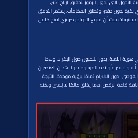
التحول التي تحول الرموز لتحقيق أرباح أكبر،
 أي بكرة بدون دفع، وتطلق المكافآت. يستمر التدفق
 المستويات حيث أن تفريغ الحواجز ضروري لفتح كامل
ي هوية اللعبة. يدور اللاعبون حول البكرات وسط
أسلوب بيتر وأولاده المرسوم يدويًا هذين العنصرين
ضى، دون الالتزام تمامًا برؤية موحدة. النتيجة
اقة قاعة الرقص، مما يخلق عالمًا لا يُنسى ولكنه