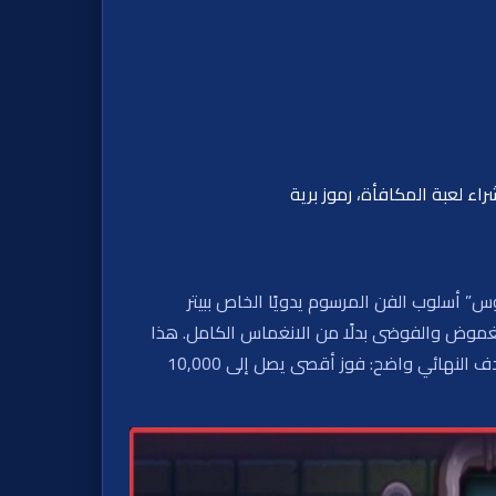
اء لعبة المكافأة، رموز برية
” أسلوب الفن المرسوم يدويًا الخاص ببيتر
الغموض والفوضى بدلًا من الانغماس الكامل. هذا
التوتر الموضوعي، الذي لا يلتزم بأحد الهوية، يضيف إلى سحر اللعبة غير المتوقع. وسط الصور الغريبة والألوان المتضاربة، الهدف النهائي واضح: فوز أقصى يصل إلى 10,000