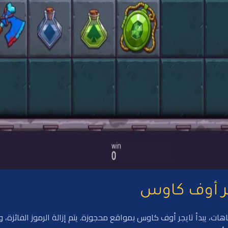
ر أوف كاوس
46,6 فوز من جميع الاتجاهات، يبدأ تايجر أوف كاوس بمواقع محجوزة. يتم إزالة الرموز ال