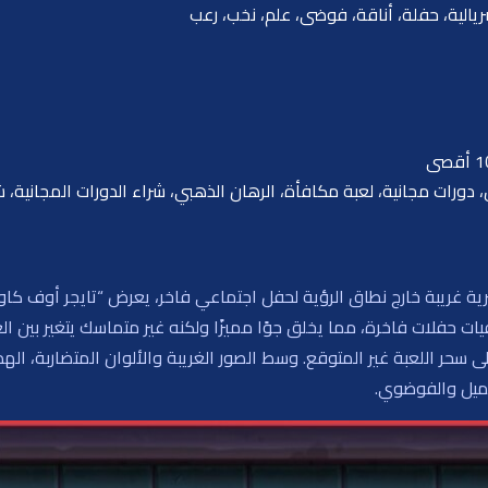
سريالية، حفلة، أناقة، فوضى، علم، نخب، رعب
ورات مجانية، لعبة مكافأة، الرهان الذهبي، شراء الدورات المجانية، شر
ة غريبة خارج نطاق الرؤية لحفل اجتماعي فاخر، يعرض “تايجر أوف كاوس
يات حفلات فاخرة، مما يخلق جوًا مميزًا ولكنه غير متماسك يتغير بين 
جميل والفوضوي.