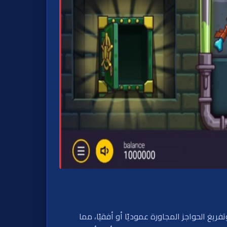
فائزة، وتفريغ الحواجز المجاورة عموديًا أو أفقيًا، مما