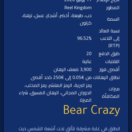
المطور
Reel Kingdom
دب، طبيعة، أخضر، أشجار، عسل، نزهة،
السمة
كرتون
نسبة العائد
إلى اللاعب
96.52%
(RTP)
طرق الدفع
20
التقلبات
عالية
أقصى فوز
3,900 ضعف الرهان
نطاق الرهانات
من €0.05 إلى €250 كحد أقصى
رمز البرية، الرمز المنتشر، رمز المخلب،
ميزات
الدوران المجاني، الرهان المسبق، شراء
المكافأة
الميزة
Bear Crazy
انطلق في غابة مشرقة تتألق تحت أشعة الشمس حيث