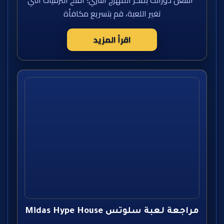
أشعل دورانك بمكر المهرج الناري! افتح الترقيات التي
تغير اللعبة، قم بتسريع مكافأة
اقرأ المزيد
مراجعة لعبة سلوتس Midas Hype House