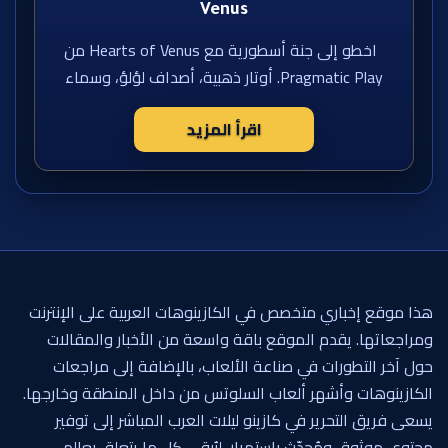
Venus
اخطو إلى جنة أسطورية مع Hearts of Venus من
Pragmatic Play. أوتار ذهبية، أصداف لؤلؤ، وسماء
اقرأ المزيد
هذا موقع إخباري متخصص في الكازينوهات العربية على الإنترنت
ومراجعاتها. يقدم الموقع باقة واسعة من الأخبار والمقالات
حول آخر التطورات في صناعة الألعاب، بالإضافة إلى مراجعات
الكازينوهات وأشهر ألعاب السلوتس من داخل المنطقة وخارجها.
يسعى فريق التحرير في كازينو ليلات العرب المباشر إلى توفير
محتوى موثوق ومُحدّث باستمرار، ليُبقي كل ما يتعلق بعالم