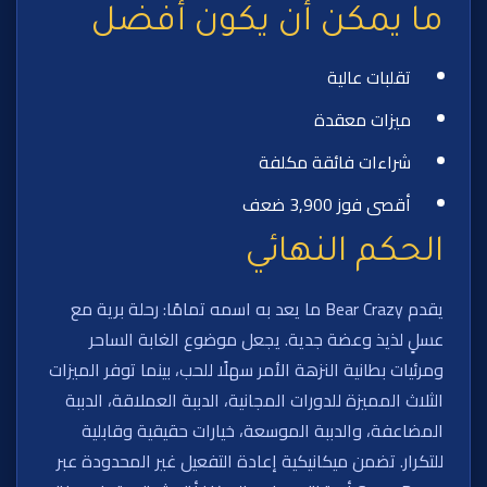
ما يمكن أن يكون أفضل
تقلبات عالية
ميزات معقدة
شراءات فائقة مكلفة
أقصى فوز 3,900 ضعف
الحكم النهائي
يقدم Bear Crazy ما يعد به اسمه تمامًا: رحلة برية مع
عسلٍ لذيذ وعضة جدية. يجعل موضوع الغابة الساحر
ومرئيات بطانية النزهة الأمر سهلًا للحب، بينما توفر الميزات
الثلاث المميزة للدورات المجانية، الدببة العملاقة، الدببة
المضاعفة، والدببة الموسعة، خيارات حقيقية وقابلية
للتكرار. تضمن ميكانيكية إعادة التفعيل غير المحدودة عبر