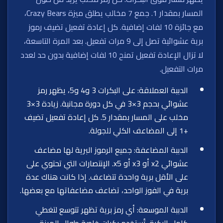
المسار بمقدار 1. جمع 7 مخالب يطلق ميزة Crazy Bears،
مع جائزة 10 لفات إضافية. كل إعادة تفعيل تضيف رموز
برية عشوائية تصل إلى 9 مرات تفعيل. بعد المرة التاسعة،
لا تزال الإعادة تفعيل تمنح 10 لفات إضافية بدون حد لعدد
مرات التفعيل.
الدببة العملاقة: على البكرات 3 و4 و5، يظهر رمز
عشوائي بحجم 3×3 في كل دورة مجانية. زيادة 3×3
مخلب على المسار بمقدار 5. كل إعادة تفعيل تضيف
+1 إلى المضاعف الكلي للجولة.
الدببة المضاعفة: جميع الرموز البرية لها مضاعف
عشوائي x2 أو x3 أو x5. الإنتصارات التي تحتوي على
على الأقل برية واحدة تتضاعف. إذا كانت هناك عدة
برية في الفوز الواحد، تضاعف مضاعفاتها مع بعضها.
الدببة الموسعة: أي رمز برية تظهر تتوسع لتغطي
كامل البكرة. تُستخدم بكرات خاصة طوال الميزة.