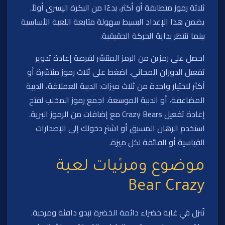
ثلاثة رموز متطابقة أو أكثر، بدءًا من البكرة اليسرى أولاً.
يضمن هذا الإعداد البسيط سهولة متابعة اللعبة الأساسية
بينما تنتظر بداية الحركة الحقيقية.
احصل على رمزين من الرمز المنتشر لفرصة إعادة تدوير
تفعيل الدوران المجاني. اضغط على ثلاث رموز منتشرة أو
أكثر لاختيار واحدة من ثلاث ميزات: الدببة العملاقة، الدببة
المضاعفة، أو الدببة الموسعة. اجمع رموز المخلب لفتح
إعادة تفعيل Crazy Bears مع إضافات من الرموز البرية.
استخدم الرهان المسبق أو اشترِ دخولك إلى الإصدارات
القياسية أو الفائقة لكل ميزة.
موضوع ومرئيات لعبة
Bear Crazy
تُنزل في غابة خضراء دائمة الخضرة تبدو دافئة ومرحبة.