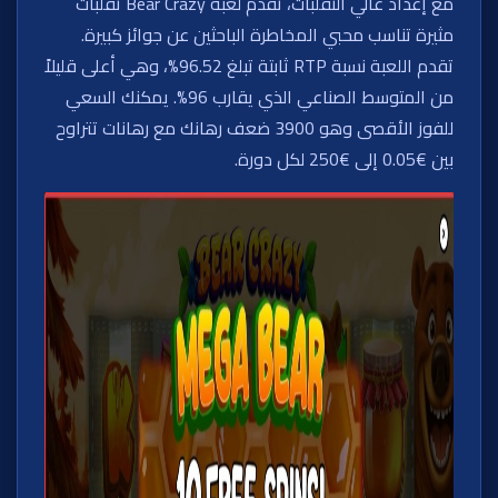
مع إعداد عالي التقلبات، تقدم لعبة Bear Crazy تقلبات
مثيرة تناسب محبي المخاطرة الباحثين عن جوائز كبيرة.
تقدم اللعبة نسبة RTP ثابتة تبلغ 96.52%، وهي أعلى قليلاً
من المتوسط الصناعي الذي يقارب 96%. يمكنك السعي
للفوز الأقصى وهو 3900 ضعف رهانك مع رهانات تتراوح
بين €0.05 إلى €250 لكل دورة.