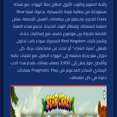
رائحة الصنوبر والتوت الأزرق الطازج تملأ الهواء. مع شبكة
مستوحاة من بطانية نزهة كلاسيكية، يدعوك لعبة Bear
Crazy للتدوير عبر رموز من برطمانات العسل اللامعة، سلال
النزهة الممتلئة، وفطائر التوت اللذيذة. تجمع هذه اللعبة
النابضة بالحياة بين موضوع خفيف مع إمكانيات جادة،
وتتميز بآليات Reel Kingdom المميزة. سواء كنت تحاول
تفعيل “ميزة الشراء” أو تبحث عن مضاعفات برية، كل
دوران هو رحلة ممتعة إلى الهواء الطلق. مع تقلبات عالية
وأقصى فوز يصل إلى 3,900 ضعف رهانك، يقدم هذا الدب
الرمادي الساحر المدعوم من Pragmatic Play مفاجآت
حلوة في كل منعطف.