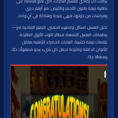
يراقب دب رمادي مبتسم البكرات، التي تقع مباشرة على
بطانية نزهة باللون الأحمر والأبيض. مع أزهار ديزي
وفراشات من حولها، فهي مرحة وهادئة في آنٍ واحد.
تخيل العسل السائل والضوء الذهبي. الرموز الفاخرة تبرز—
برطمانات العسل اللامعة، فطائر التوت الأزرق الطازجة،
علامات نزهة خشبية. الغابات الخضراء الزاهية مقابل
الألوان الدافئة واللزجة تجعل كل شيء يبدو مصقولًا، حيًا،
وممتعًا جدًا.