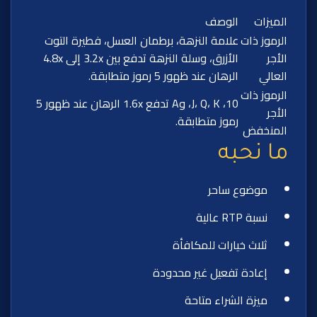
الميزات
الوصف
الرموز ذات
علامة النزهة، برطمان العسل، فطيرة التوت
الأجر
الأزرق، وسلة النزهة تدفع بين 3.2x إلى 4.8x
العالي
الرهان عند ظهور 5 رموز متطابقة.
الرموز ذات
10، J، Q، K، وA تدفع 1.6x الرهان عند ظهور 5
الأجر
رموز متطابقة.
المنخفض
ما نحبه
موضوع ساحر
نسبة RTP عالية
ثلاث خيارات للمكافأة
إعادة تفعيل غير محدودة
ميزة الشراء متاحة