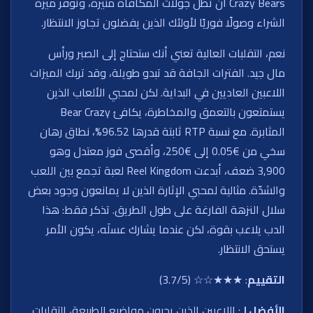
Crazy Bears أن تظل جولات المكافأة مثيرة، وتوفر ميزة
الشراء وصولًا فوريًا لأولئك الذين يفضلون تجاوز الانتظار.
نعم، التقلبات العالية تعني أنك ستحتاج إلى الصبر ورأس
مال جيد. الفترات الجافة قد تبدو طويلة، وقد تربك الميزات
اللاعبين العاديين في البداية. لكن لمحبي الألعاب الذين
يستمتعون بالتعمق والمخاطرة، يكافئ Bear Crazy
المثابرة. مع نسبة RTP ثابتة قدرها 96.52%، نطاق رهان
سخي من €0.05 إلى €250، وأقصى فوز معتدل وهو
3,900 ضعف، أبدعت Reel Kingdom لعبة تجمع بين اللعب
والشدّة. مثالية لمحبي الإثارة الذين لا يمانعون وجود بعض
سلال النزهة الفارغة على طول الطريق. تذكر فقط: هذا
الدب يلاعب بقوة، لكن عندما يشارك عسلَه، يكون الأمر
يستحق الانتظار.
التقييم
: ★★★☆☆ (3.7/5)
الأفضل لـ
: اللاعبين الذين يحبون مواضيع الطبيعة، التقلبات