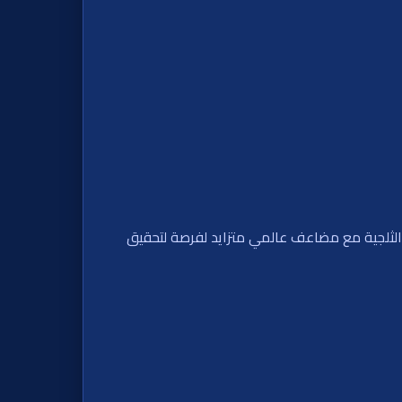
فعيل مضاعفات البرية حتى 50 مرة، مما يثير هياج الانهيارات الثلجية مع مضاعف عالمي متزايد لفرصة لتحقيق