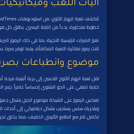
آليات اللعب وميكانيكيات ا
خطوط متجاورة، بدءاً من اللفة اليسرى. يطلق كل فوز مي
تعزز الميزات الرئيسية التجربة، بما في ذلك الرموز ال
ثلاث رموز متناثرة اللعبة المكافأة، بينما توفر ميزة 
موضوع وانطباعات بصرية 
نقل لعبة انهيار الثلوج اللاعبين إلى برية ألبينية 
خلابة تضفي على الجو الشتوي إحساساً غامراً. رغم الج
تعكس الرموز على الشبكة موضوع الجبل بشكل جميل، ح
وبتحريك سلس يستجيب بشكل ديناميكي إلى أحداث اللع
تكامل تام مع الطابع الألبيني الخفيف، مما يخلق تج