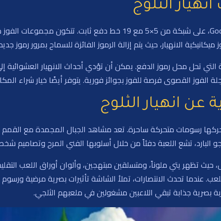
نهيار الثلوج
تتكشف لعبة انهيار الثلوج، من استوديوهات GoodTimes، على شبكة من 5×5 مع
كانيكية الانهيار، حيث يتم إزالة الرموز الفائزة للسماح بمرور رموز جدي
برية التي تحل محل رموز الدفع. يمكن أن تؤدي أحداث الانهيار العشوائية 
عجلة الفوز القصوى فرصة للفوز بجوائز فورية. يتوفر أيضًا خيار شراء المك
عن انهيار الثلوج
مرحة تُحركها رسومات متحركة ساحرة. تعد مشاهد الجبال المجمدة مع القم
و البارد، تشع اللعبة دفئاً من خلال أسلوبها الفني المرح وتصاميم شخص
يث تظهر يتي ملوناً، ومتسلقين مبتهجين، وألوان أوراق اللعب التقلي
ب. عندما تحدث الانتصارات، تملأ الشاشة تأثيرات بصرية مرضية ورسوم 
ربة بصرية جذابة تبقي اللاعبين مشغولين في ملعبهم الثلجي.