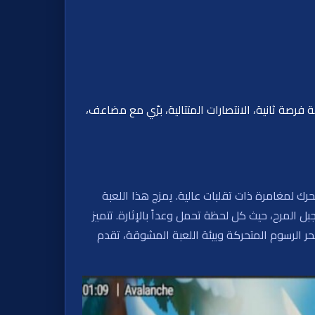
 فرصة ثانية، الانتصارات المتتالية، برّي مع مضاعف،
Goo بالتعاون مع Hacksaw Gaming، إلى عالم ألبيني مرحي ومتحرك لمغامرة ذات تقلبات عالية. يمزج هذا اللعبة
ل المرح، حيث كل لحظة تحمل وعداً بالإثارة. تتميز
كافآت كبيرة، مع أقصى فوز مثير يصل إلى 15,000 ضعف الرهان. مع سحر الرسوم المتحركة وبيئة اللعبة المشوقة، تقدم