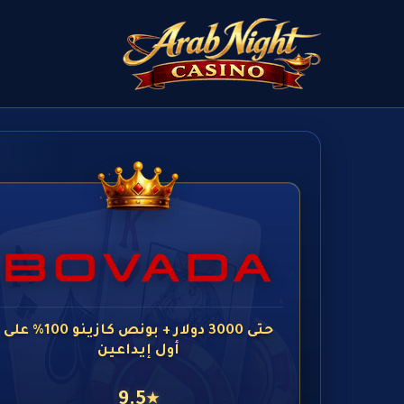
حتى 3000 دولار + بونص كازينو 100% على
أول إيداعين
9.5
★