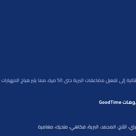
تحدى شبكة الـ 5×5 الثلجية حيث تؤدي الانتصارات المتتالية إلى ت
GoodTim
اليتي، الثلج، المجمد، البرية، فكاهي، متحرك، مغامرة