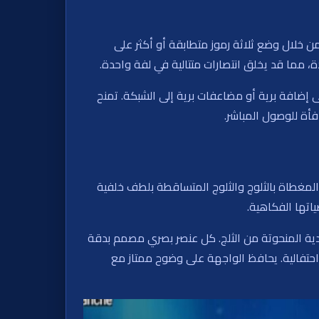
 19 خط دفع ثابت. تتكون مجموعات الفوز من خلال وضع ثلاثة رموز متطابقة أو أكثر على
دة، مما قد يخلق انتصارات متتالية في لفة واحدة.
إلى إضافة برية أو مضاعفات برية إلى الشبكة. تمنح
افأة للوصول المباشر.
م المغطاة بالثلوج والثلوج المتساقطة بلطف خلفية
ياتها الفكاهية.
دية المنحوتة من الثلج. كل عنصر بصري مصمم بدقة
احتفالية. يحافظ الواجهة على وضوح ممتاز مع