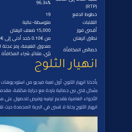
96.34%
(RTP)
خطوط الدفع
19
التقلبات
متوسطة-عالية
أقصى فوز
15,000 ضعف الرهان
نطاق الرهان
من €0.10 كحد أدنى إلى €50 كحد أقصى
صندوق الغنيمة، رمز عجلة ال
خصائص المكافأة
برّي، متناثر، شراء المكافأة
انهيار الثلوج
بشكل فني بين جمالية باردة مع حرارة مكثفة، مقدماً ت
انهيار الثلوج رحلة لا تنسى في البرية المجمدة حيث تنتظ