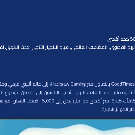
ربح القصوى، المضاعف العالمي، هياج الانهيار الثلجي، حدث الانهيار، لفة
يأخذنا انهيار الثلوج، أول لعبة فيديو من استوديوهات dTimes
جربة مثيرة منذ اللفافة الأولى. يُدعى اللاعبون إلى احتضان موضوع الجب
الأجواء الغامرة بتقديم ترفيه وفرص للحصول على م
ر الجوائز الكبيرة.