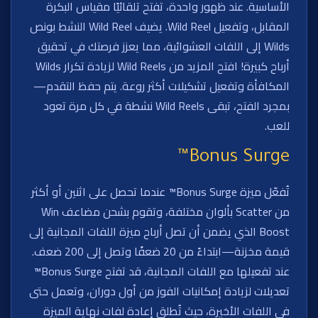
الأساسية. عند ظهور واحدة، تفتح تلقائيًا مقياس البكرة
المقابل، وتفعيل Wild Reel. يضيف Wild Reel النشط بونص
Wilds إلى اللفات العشوائية، مما يعزز فرصتك في تحقيق
أرباح كبيرة! افتح المزيد من Wild Reels لزيادة تكرار Wilds
المكافأة وتفعيل تشكيلات أكثر روعة. يتم حفظ التقدم—
بمجرد الفتح، تبقى Wild Reels نشطة في كل مرة تعود
للعب.
Bonus Surge™
تُفعّل ميزة Bonus Surge™ عندما تحصل على اثنين أو أكثر
من Scatter بألوان مختلفة، وتقوم بشحن مضاعف Win
Boost الذي يضمن أن تصل أرباح ميزة اللفات المجانية إلى
قيمة مخزنة—ابتداءً من 20 ضعفًا وتصل إلى 200 ضعف.
عند تفعيلها مع اللفات المجانية، قد تفتح Bonus Surge™
تعديلات لزيادة إمكانيات الفوز من أول دوران، وتعمل حتى
في اللفات الأخيرة، حيث تُطلق إعادة لفات نهاية الميزة