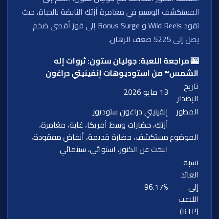
المستكشف الوسيم في مغامرة أزتك النابضة بالحياة، حيث
تقود Wild Reels و Bonus Surge إلى فوز أقصى ضخم
يصل إلى 5225 ضعف الرهان.
🎰 مراجعة اللعبة: جوليان ستون: ثروات إله
الشمس™ من استوديوهات إنفينيتي دراغون
تاريخ
13 مايو 2026
الإصدار
المطور
إنفينيتي دراغون ستوديوز
أزتك، حضارات وسط أمريكا، غابة، مغامرة،
الموضوع
مستكشف، حضارة قديمة، أنقاض مفقودة،
البحث عن الكنوز، استوائي، سينمائي
نسبة
العائد
إلى
96.17%
اللاعب
(RTP)