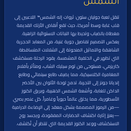
الشمس™
تنقل لعبة جوليان ستون: ثروات إله الشمس™ اللاعبين إلى
قلب غابة وسط أمريكا، حيث تقع أنقاض الأزتك القديمة
مغطاة بالضباب وتحيط بها النباتات الاستوائية الزاهية.
يعكس التصميم تفاصيل جوية غنية، من المعابد الحجرية
الشاهقة والتماثيل المنحوتة إلى الشلالات المتساقطة
التي تظهر في الخلفية المشمسة. يقود الرحلة مستكشف
كاريزمي، مستوحى من توم سيليك الشاب، ومتأثر بأفلام
المغامرة الكلاسيكية، مما يضيف طابع سينمائي وطابع
إنديانا جونز إلى التجربة. تدمج لوحة الألوان بين الأخضر
الداكن للغابة، وأشعة الشمس الذهبية، وبريق الكنوز
الأسطورية، مما يخلق عالماً حيوياً وغامراً. كل عنصر بصري
—من الرموز المصممة بشكل معقد إلى الإضاءة الدرامية
—يعزز إثارة اكتشاف الحضارات المفقودة، ويجسد روح
الاستكشاف ووعد الكنوز القديمة التي تنتظر أن تُكتشف.