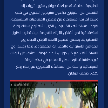
الطبيعية الخلابة، تغمر لعبة جوليان ستون: ثروات إله
الشمس من إنفينيتي دراغون ستوديوز اللاعبين في قلب
وسط أمريكا. مستوحاة من قصص المغامرات الكلاسيكية،
يقود المستكشف الكاريزمي الذي يشبه توم سيليك رحلة
استكشافية نحو أنقاض الأزتك القديمة حيث تختبئ الكنوز
الأسطورية. يعكس تصميم اللعبة النابض الحياة روح
المواقع الاستوائية والحضارات المفقودة، مما يجسد روح
الاستكشاف. مع كل دوران، تزداد فرصة الكشف عن ثروات
غير مكتشفة. اتبع البطل المغامر في هذه الرحلة
السينمائية وابحث عن المكافأة القصوى: فوز مثير يبلغ
5225 ضعف الرهان.