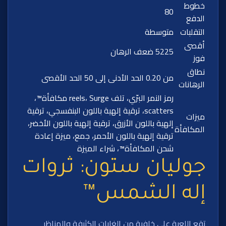
خطوط
80
الدفع
التقلبات
متوسطة
أقصى
5225 ضعف الرهان
فوز
نطاق
من 0.20 الحد الأدنى إلى 50 الحد الأقصى
الرهانات
رمز النمر البرّي، تلف reels، Surge مكافأة™،
scatters، ترقية إلهية باللون البنفسجي، ترقية
ميزات
إلهية باللون الأزرق، ترقية إلهية باللون الأخضر،
المكافأة
ترقية إلهية باللون الأحمر، جمع، ميزة إعادة
شحن المكافأة™، شراء الميزة
جوليان ستون: ثروات
إله الشمس™
تقع اللعبة على خلفية من الغابات الكثيفة والمناظر