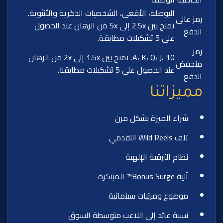
البوصلة، الأفعى، الشخصيات الذكرية والأنثوية.
رمز عالي
تمنح بين 2.5x إلى 5x من الرهان عند الحصول
الدفع
على 5 تشكيلات مطابقة.
رمز
A، K، Q، J، 10. تمنح بين 1.5x إلى 2x من الرهان
منخفض
عند الحصول على 5 تشكيلات مطابقة.
الدفع
مميزاتنا
شراء الميزة بشكل مرن
تلف Wild Reels التقدمي
نظام الترقية الإلهية
آلية Bonus Surge™ المبتكرة
موضوع ومرئيات سينمائية
نسبة عائد إلى اللاعب متوسطة السوق