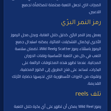
الميزات التي تجعل اللعبة محتملة للمكافأة لجميع
اللاعبين.
رمز النمر البرّي
يعمل رمز النمر البرّي كدليل خلال الغابة، ويحل محل الرموز
الأخرى لإكمال التشكيلات الفائزة. يمكنه استبدال جميع
الرموز باستثناء رموز Scatter وWild Reel، لضمان سلاسة
اللعب في كل من اللعبة الأساسية ولفات الدوران
المجانية. عندما تظهر هذه المخلوقات الرائعة على
البكرات، تساعد على فتح الطريق إلى الكنوز المخفية،
وتقربك من الثروات الأسطورية التي تحرسها حضارة الأزتك
القديمة.
تلف reels
رموز Wild Reel يمكن أن تظهر على أي بكرة خلال اللعبة