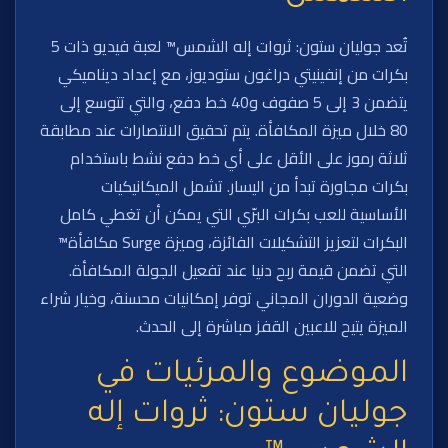
تُعد جوليان ستون: ثروات إله الشمس™ لعبة فيديو ذات 5
بكرات من إنفينيتي دراغون ستوديوز، مع إعداد ديناميكي
يتضمن 3 إلى 5 صفوف و40 خط دفع، والتي تتوسع إلى
80 خلال ميزة المكافأة. يتم تحقيق الانتصارات عند مطابقة
ثلاثة رموز على الأقل على أي خط دفع نشط باستخدام
بكرات مجاورة تبدأ من اليسار. تشمل الميكانيكيات
الأساسية للعب بكرات البرّي التي يمكن أن تغطي كامل
البكرات لتعزيز التشكيلات الفائزة، وميزة Surge مكافأة™
التي تضمن قيمة ربح دنيا عند تفعيل الجولة المكافأة.
وضعية الدوران المجاني توفر إمكانيات محسنة، وخيار شراء
الميزة يتيح للاعبين القفز مباشرة إلى الحدث.
الموضوع والمرئيات في
جوليان ستون: ثروات إله