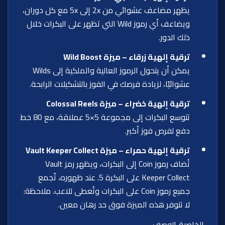
يظهر مضاعف عشوائي من 2x إلى 5x مع كل دوران،
ويضاعف أي رموز Wild التي تظهر على البكرات خلال
ذلك الدور.
ترقية إلهية زرقاء – ميزة Wild Boost
يمكن أن يتحول الرموز العالية والملكية إلى Wilds
عشوائيًا، لزيادة فرصك في الفوز بالتشكيلات الرابحة.
ترقية إلهية خضراء – ميزة Colossal Reels
تتوسع البكرات إلى مجموعة 5×5 عملاقة، مع 80 خط
دفع لفرص فوز أكبر.
ترقية إلهية حمراء – ميزة Vault Keeper Collect
تُضاف رموز Coin إلى البكرات، ويظهر رمز Vault
Keeper Collect على البكرة 5. عند ظهوره، تُجمع
جميع رموز Coin على البكرات وتُعطى للاعب. ملاحظة:
لا تتوفر هذه الميزة فوق حد رهان معين.
الخاصية
الوصف