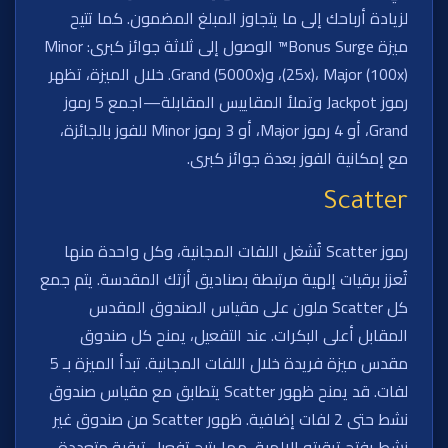
لزيادة أرباحك إلى ما يتجاوز المبلغ المضمون. كما تتيح
ميزة Bonus Surge™ الوصول إلى ثلاثة جوائز كبرى: Minor
(25x)، Major (100x)، وGrand (5000x). خلال الميزة، تظهر
رموز Jackpot وتملأ المقاييس المقابلة—اجمع 5 رموز
Grand، أو 4 رموز Major، أو 3 رموز Minor للفوز بالجائزة،
مع إمكانية الفوز بعدة جوائز كبرى.
Scatter
رموز Scatter تُشغل اللفات المجانية، وكل واحدة منها
تُعزز برقيات إلهية مرتبطة بصناديق أزتك المقدسة. يتم جمع
كل Scatter ملون على مقياس الصندوق المقدس
المقابل أعلى البكرات. عند التفعيل، يمنح كل صندوق
مقدس ميزة فريدة خلال اللفات المجانية. تبدأ الميزة بـ 5
لفات. قد يمنح ظهور Scatter يتطابق مع مقياس صندوق
نشط حتى 2 لفات إضافية. ظهور Scatter من صندوق غير
نشط يفتح ترقيته الإلهية، مما يتيح تفعيل ترقية متعددة