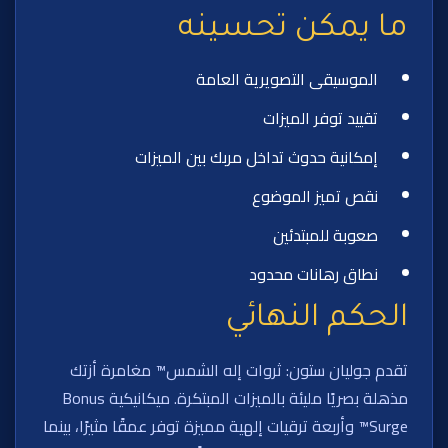
ما يمكن تحسينه
الموسيقى التصويرية العامة
تقييد توفر الميزات
إمكانية حدوث تداخل مربك بين الميزات
نقص تميز الموضوع
صعوبة للمبتدئين
نطاق رهانات محدود
الحكم النهائي
تقدم جوليان ستون: ثروات إله الشمس™ مغامرة أزتك
مذهلة بصريًا مليئة بالميزات المبتكرة. ميكانيكية Bonus
Surge™ وأربعة ترقيات إلهية مميزة توفر عمقًا مثيرًا، بينما