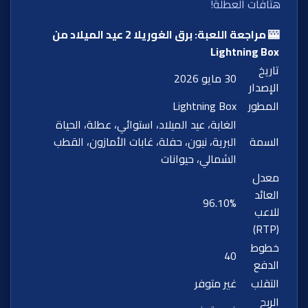
هتافات العطلة!
🎰 مراجعة اللعبة: برق الغوريلا 2 عيد الميلاد من
Lightning Box
تاريخ
30 مايو 2026
الإصدار
المطور
Lightning Box
الغابة، عيد الميلاد، استوائي، عطلة، الحياة
السمة
البرية، نيون، حفلة، غابات الأمازون، القطب
الشمالي، حيوانات
معدل
العائد
96.10%
للاعب
(RTP)
خطوط
40
الدفع
التقلب
غير متوفر
الربح