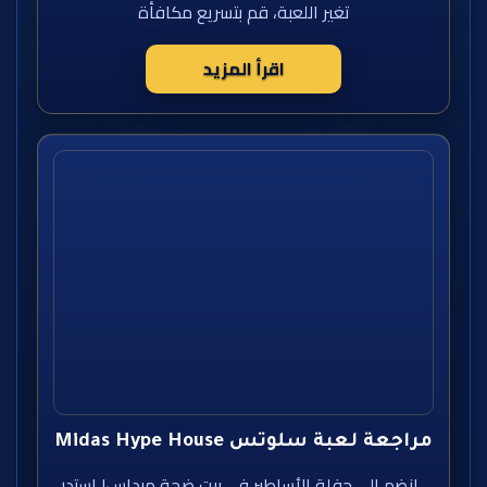
تغير اللعبة، قم بتسريع مكافأة
اقرأ المزيد
مراجعة لعبة سلوتس Midas Hype House
انضم إلى حفلة الأساطير في بيت ضجة ميداس! استدر