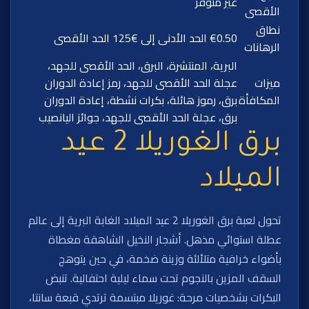
غير متوفر
الأقصى
نطاق
€0.50 الحد الأدنى إلى €125 الحد الأقصى
الرهانات
البرية، المنتشرة، البرق، الحد الأقصى للجهد،
ميزات
عجلة الحد الأقصى للجهد، رمز إعادة الدوران
المكافأة
برق، رموز هائلة، بكرات نشطة، إعادة الدوران
برق، عجلة الحد الأقصى للجهد، جوائز اليانصيب
برق الغوريلا 2 عيد
الميلاد
تحول لعبة برق الغوريلا 2 عيد الميلاد الغابة البرية إلى عالم
عطلة استوائي مذهل. أشجار النخيل الشاهقة مغطاة
بأضواء خرافية متلألئة وزينة ضخمة، في حين يتوهج
السقف المزين بالنجوم تحت سماء ليلية احتفالية. تنبض
البكرات بشخصيات مرحة: غوريلا مبتسمة ترتدي قبعة سانتا،