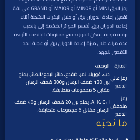
رمز البرق MINI أو MINOR أو MAJOR أو GRAND على لفة
تفعيل إعادة الدوران برق أو خلال البكرات النشطة أثناء
إعادة الدوران برق. تُقسم الجوائز الضخمة إلى يانصيب
برقية فردية. يمكن الفوز بجميع مستويات اليانصيب الأربعة
عدة مرات خلال ميزة إعادة الدوران برق أو عجلة الحد
الأقصى للجهد.
الميزة
الوصف
دب، غوريلا، نمر، ضفدع، طائر البجع/الطائر. يمنح
رمز عالي
بين 130 ضعف الرهان و300 ضعف الرهان
الدفع
مقابل 5 مجموعات متطابقة.
رمز
A، K، Q، J. يمنح بين 20 ضعف الرهان و40 ضعف
منخفض
الرهان مقابل 5 مجموعات متطابقة.
الدفع
ما نحبّه
نسبة عائد ثابتة ونطاق رهان واسع