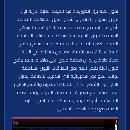
تحول لعبة برق الغوريلا 2 عيد الميلاد الغابة البرية إلى
عرض استوائي احتفالي. أشجار النخيل الشاهقة المعلقة
بأضواء خرافية وزينة ضخمة تحيط بالبكرات، بينما يتوهج
السقف المزين بالنجوم تحت سماء ليلية مليئة بالرقاقات
المرحة. تتغير حياة الحيوانات البرية: غوريلا تبتسم وترتدي
قبعة سانتا غير مستقيمة، وكسلان متشابك في الزينة،
وطائر طوكان يوازن قطعة حلوى على منقاره، ونمر يرتدي
قرون الرنة بفخر. تلمع رموز البطاقات النيون الساطعة
بجانب الصواعق الكهربائية التي تتكهرب بالطاقة. يخلق
التباين بين الأخضر الداكن للغابات المطيرة والأحمر الدافئ
لعيد الميلاد، مع تعبيرات الشخصيات المرحة وزينة العطلة
المتوهجة، أجواء مرحة ومضحكة حيث تلتقي حرارة
الصيف مع بهجة القطب الشمالي.