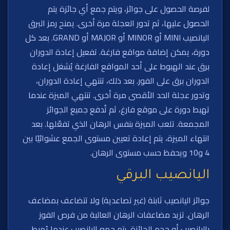
لفرصة الحصول على جوائز، ويتم جمع أي جائزة يتم
الحصول عليها، ثم تدور العجلة مرة أخرى. يمنح رمز البرق
اليانصيب MINI أو MINOR أو MAJOR أو GRAND. بعد كل
دورة، يمكن إضافة مواقع فارغة. تفعيل إعادة الدوران
برق عند الهبوط على أحد المواقع الفارغة يُشغل إعادة
الدوران برق على الفور. بعد ذلك، تنتهي إعادة الدوران،
وتدور عجلة الحد الأقصى مرة أخرى. تنتهي الميزة عندما
تهبط دورة على موقع فارغ، ثم تُدفع جميع الجوائز
المجمعة. تلعب الميزة بنفس الرهان الذي تفعّلها. بعد
انتهاء الميزة، يتم إعادة تعيين مستوى الجمع عشوائيًا بين
4 و10 ويحفظ حسب مستوى الرهان.
اليانصيب البرقي
جوائز اليانصيب ثابتة (غير تصاعدية) ولا تتضاعف بمضاعف
الرهان. تزيد مضاعفات الرهان العالية من فرص الفوز
باليانصيب أو حجم الجائزة. يتم جمع اليانصيب عندما يُهبط