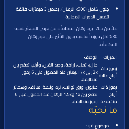
جنون كامل (x500 الرهان): يضمن 3 مبعثرات فائقة
لتفعيل الدورات المجانية
بدلاً من ذلك، يزيد رهان المكافأة من فرص المبعثر بنسبة
30% لكل دورة أساسية بدون التأثير على قيم رهان
المكافأة.
الميزات
الوصف
خنزير، ثعلب، زرافة، وحيد القرن، وأرنب تدفع بين
رموز ذات
2x إلى 7x الرهان عند الحصول على 6 رموز
أرباح عالية
متطابقة.
رموز ذات
صابون، ورق تواليت، نرد، ولاعة، هاتف، وسجائر
أرباح
تدفع بين 1x و1.5x الرهان عند الحصول على 6
منخفضة
رموز متطابقة.
ما نحبّه
موضوع فريد