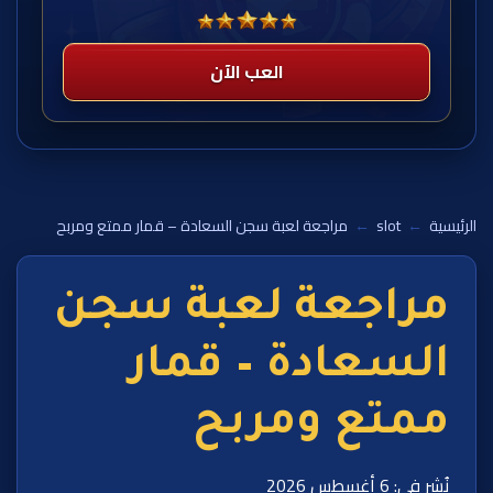
العب الآن
الرئيسية
←
slot
←
مراجعة لعبة سجن السعادة – قمار ممتع ومربح
مراجعة لعبة سجن
السعادة – قمار
ممتع ومربح
نُشر في: 6 أغسطس 2026