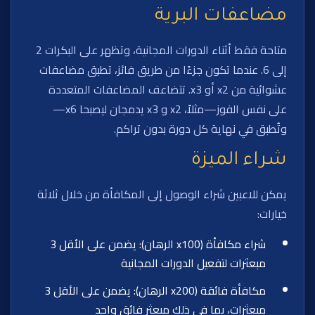
مضاعفات البرية
متاحة فقط أثناء الدورات المجانية، وتظهر على البكرات 2
إلى 6. عندما تكون جزءًا من طريق فائز، تطبق مضاعفات
عشوائية من x2 أو x3. تتضاعف المضاعفات المتعددة
على نفس الفوز—مثلاً، x2 و x3 يدمجان ليصبحا x6—
وتُطبق في نهاية كل دورة بدون تراكم.
شراء الميزة
يمكن للاعبين شراء الوصول إلى المكافأة من خلال ثلاثة
خيارات:
شراء مكافأة (x100 الرهان): يضمن على الأقل 3
مبعثرات لتفعيل الدورات المجانية
مكافأة فائقة (x200 الرهان): يضمن على الأقل 3
مبعثرات، بما في ذلك مبعثر فائق واحد