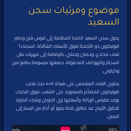
موضوع ومرئيات سجن
السعيد
يحول سجن السعيد الخلايا المظلمة إلى قوس قزح ويطير
اليونيكورن ذو الأجنحة فوق الأسلاك الشائكة. السجناء؟
ثعلب مخادع، وحصان وحشي، بالإضافة إلى مهربات مثل
السجائر والهواتف المحمولة، جميعها مرسومة بطابع مرح
وكرتوني.
يحتوي الفناء المشمس على شبكة 6×4 حيث يتدرب
اليونيكورن المضخّم بالستيرويد على الشغب. فوق البكرات
يوجد مقياس الإزالة؛ وأسفلها زري الدوران وشراء الميزة.
تتحقق الأرباح عند تطابق ثلاثة رموز أو أكثر من اليسار إلى
اليمين.