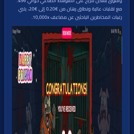
وتفوق بشكل مريح على المتوسط الصناعي حوالي 96%.
مع تقلبات عالية ونطاق رهان من €0.20 إلى €20، يلبي
رغبات المخاطرين الباحثين عن مضاعف 10,000x.