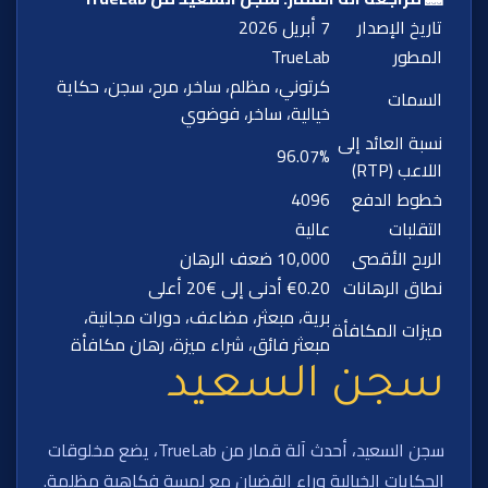
تاريخ الإصدار
7 أبريل 2026
المطور
TrueLab
كرتوني، مظلم، ساخر، مرح، سجن، حكاية
السمات
خيالية، ساخر، فوضوي
نسبة العائد إلى
96.07%
اللاعب (RTP)
خطوط الدفع
4096
التقلبات
عالية
الربح الأقصى
10,000 ضعف الرهان
نطاق الرهانات
€0.20 أدنى إلى €20 أعلى
برية، مبعثر، مضاعف، دورات مجانية،
ميزات المكافأة
مبعثر فائق، شراء ميزة، رهان مكافأة
سجن السعيد
سجن السعيد، أحدث آلة قمار من TrueLab، يضع مخلوقات
الحكايات الخيالية وراء القضبان مع لمسة فكاهية مظلمة.