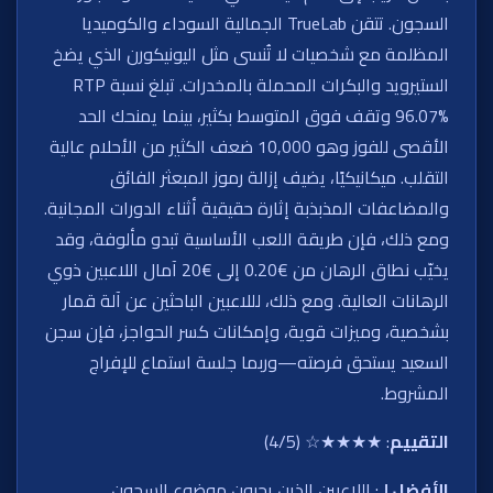
السجون. تتقن TrueLab الجمالية السوداء والكوميديا
المظلمة مع شخصيات لا تُنسى مثل اليونيكورن الذي يضخ
الستيرويد والبكرات المحملة بالمخدرات. تبلغ نسبة RTP
96.07% وتقف فوق المتوسط بكثير، بينما يمنحك الحد
الأقصى للفوز وهو 10,000 ضعف الكثير من الأحلام عالية
التقلب. ميكانيكيًا، يضيف إزالة رموز المبعثر الفائق
والمضاعفات المذبذبة إثارة حقيقية أثناء الدورات المجانية.
ومع ذلك، فإن طريقة اللعب الأساسية تبدو مألوفة، وقد
يخيّب نطاق الرهان من €0.20 إلى €20 آمال اللاعبين ذوي
الرهانات العالية. ومع ذلك، لللاعبين الباحثين عن آلة قمار
بشخصية، وميزات قوية، وإمكانات كسر الحواجز، فإن سجن
السعيد يستحق فرصته—وربما جلسة استماع للإفراج
المشروط.
التقييم
: ★★★★☆ (4/5)
الأفضل لـ
: اللاعبين الذين يحبون موضوع السجون