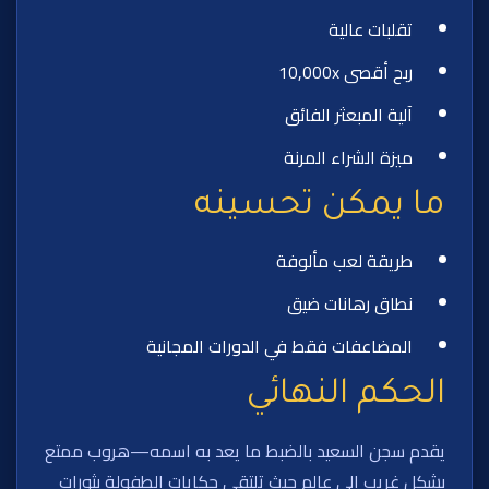
تقلبات عالية
ربح أقصى 10,000x
آلية المبعثر الفائق
ميزة الشراء المرنة
ما يمكن تحسينه
طريقة لعب مألوفة
نطاق رهانات ضيق
المضاعفات فقط في الدورات المجانية
الحكم النهائي
يقدم سجن السعيد بالضبط ما يعد به اسمه—هروب ممتع
بشكل غريب إلى عالم حيث تلتقي حكايات الطفولة بثورات