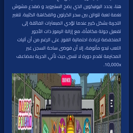
هنا، يحدد اليونيكورن الذي يضخ الستيرويد و ضفدع مشوش
نغمة لعبة تتوازن بين سحر الكرتون والفكاهة الكئيبة. تتغير
التجربة بشكل كبير عندما تؤدي المبعثرات الفائقة إلى
تفعيل جولة مكافأة، مع إزالة الرموز ذات الأجور
المنخفضة لزيادة احتمالية الفوز. على الرغم من أن آليات
اللعب تبدو مألوفة، إلا أن فوضى ساحة السجن غير
المحترمة تقدم دورة لا تنسى حيث تأتي الحرية بمضاعف
10,000x.