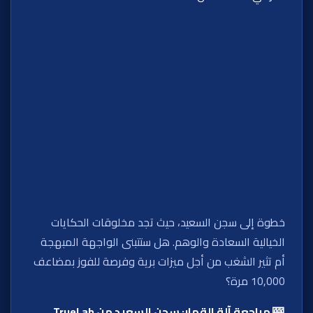
خطوة إلى سجن السعيد، حيث تجد مخلوقات الحكايات
الخيالية السعادة والوهم. هل ستتبنى الواجهة المبهجة
أم تثير الشغب من أجل ميزات برية وفرصة للفوز بمضاعف
10,000 مرة؟
🎰 مراجعة آلة القمار: سجن السعيد من TrueLab