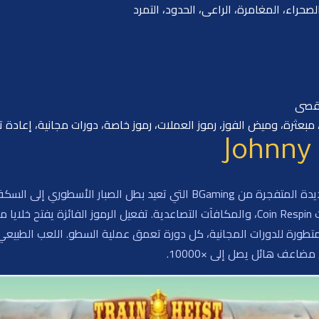
لصحراء، المغامرة، الراعى، الحدود، التمرد
مبعثرة، وميض الفوز، رموز العملات، رموز خاصة، دورات مجانية، إعادة 
استعد لسرقة القطار Johnny Cash، لعبة السلوت الجديدة المتفجرة من BGaming التي
ضاعف هائل يصل إلى ×10000.