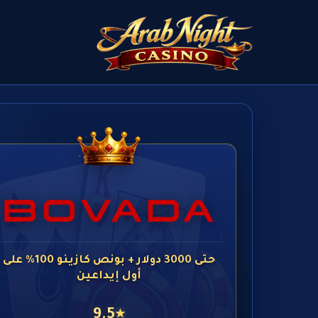
حتى 3000 دولار + بونص كازينو 100% على
أول إيداعين
9.5
★