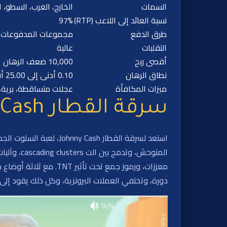
السمات
الخارج، الغرب، السطو، ا
نسبة العائد إلى اللاعب (RTP)
97%
طرق الدفع
مجموعات المدفوعات
التقلبات
عالية
أقصى ربح
10,000 ضعف الرهان
نطاق الرهان
0.10 أدنى إلى 25.00 أقصى
ميزات المكافأة
عجلات متساقطة، برية، 
سرقة القطار Johnny Cash
دورة، وتختفي العملات البرونزية، وكل ذلك يقود إلى م