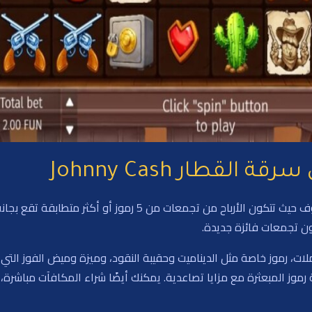
لقطار Johnny Cash
اللعبة تلعب على شبكة مكونة من 6 عجلات و5 صفوف حيث تتكون الأر
ن تجمعات فائزة جديدة.