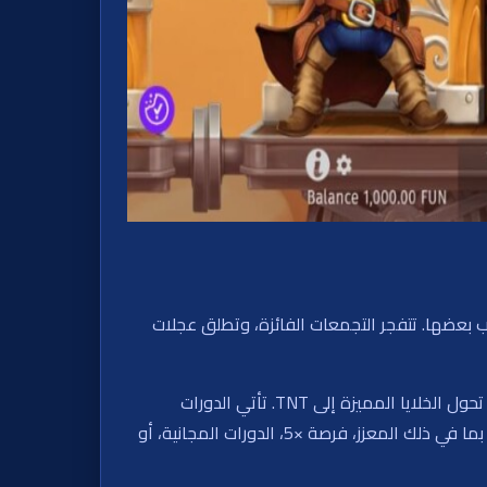
باح من تجمعات من 5 رموز أو أكثر متطابقة تقع بجانب بعضها. تتفجر التجمعات الفائزة، وتطلق عجلات
إلى جانب الآلية الأساسية، توفر اللعبة مضاعفات العملات، رموز خاصة مثل الديناميت وحقيبة النقود، وميزة وميض الفوز التي تحول الخلايا المميزة إلى TNT. تأتي الدورات
المجانية بثلاث مستويات، يتم تفعيل كل منها بواسطة رموز المبعثرة مع مزايا تصاعدية. يمكنك أيضًا شراء المكافآت مباشرة، بما في ذلك المعزز، فرصة ×5، الدورات المجانية، أو