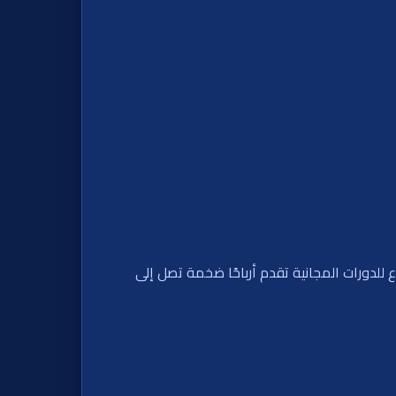
Johnny Cas في عملية سطو قطار عالية التقلبات! تجمعات متفجرة، إعادة تدوير العملات، معززات، و3 أوضاع للدورات المجانية تقدم أرباحًا ضخمة تصل إلى