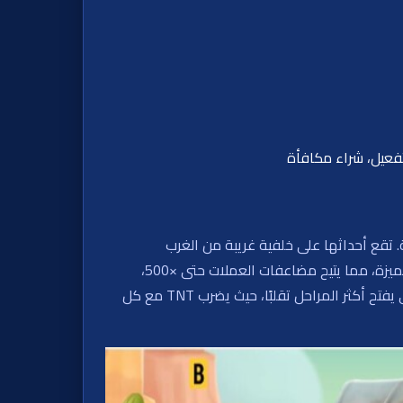
تفعيل، شراء مكافأة
 تعيد بطل الصبار الأسطوري إلى السكة. تقع أحداثها على خلفية غريبة من الغرب
المتوحش، وتدمج بين الت cascading clusters، وآليات Coin Respin، والمكافآت التصاعدية. تفعيل الرموز الفائزة يفتح خلايا مميزة، مما يتيح مضاعفات العملات حتى ×500،
معززات، ورموز جمع تحت تأثير TNT. مع ثلاثة أوضاع متطورة للدورات المجانية، كل دورة تعمق عملية السطو. اللعب الطبيعي يفتح أكثر المراحل تقلبًا، حيث يضرب TNT مع كل