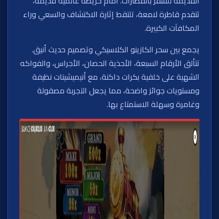
القديمة للسفر بالقطارات. أمام خريطة عالمية قديمة،
تتقدم قاطرة لامعة، تلتقط إثارة الاكتشاف والسعي وراء
المكافآت الكبيرة.
يجمع بين سحر الكازينو الكلاسيكي وتصميم حديث أنيق.
تتألق الأرقام السبعة، الأحذية الحصان، الأجراس، والفواكه
الشهية على خلفية بكرات داكنة، مع أنيميشينات نظيفة
ومستويات جوائز واضحة، مما يجعل التجربة مصقولة
وغامرة وسهلة الاستمتاع بها.