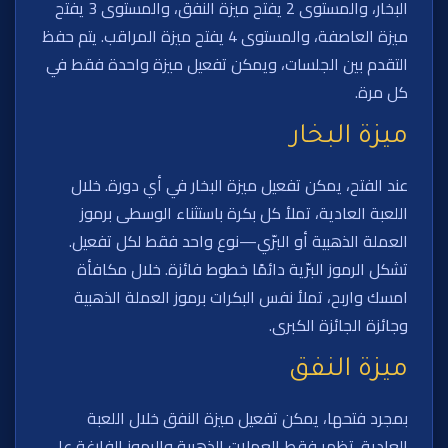
البخار، والمستوى 2 يفتح ميزة النفق، والمستوى 3 يفتح
ميزة العاصفة، والمستوى 4 يفتح ميزة المراقب. يتم حفظ
التقدم بين الجلسات، ويمكن تفعيل ميزة واحدة فقط في
كل مرة.
ميزة البخار
عند الفتح، يمكن تفعيل ميزة البخار في أي دورة. خلال
اللعبة العادية، تملأ كل بكرة باستثناء الوسطى برموز
العملة الذهبية أو البرّي—نوع واحد فقط لكل تفعيل.
تشكل الرموز البرّية دائمًا خطوط فائزة. خلال مكافأة
امسك واربح، تملأ نفس البكرات برموز العملة الذهبية
وجائزة الجائزة الكبرى.
ميزة النفق
بمجرد فتحها، يمكن تفعيل ميزة النفق خلال اللعبة
العادية. تظهر فقط العملات الذهبية والرموز الفارغة على