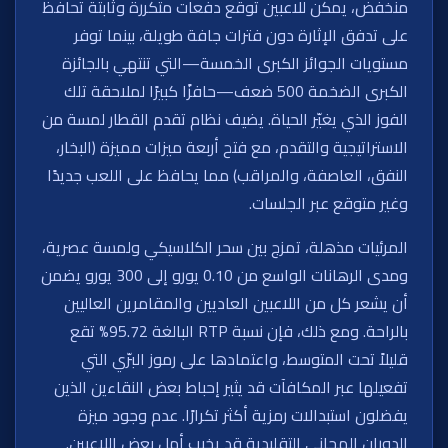
منخفض، يمكن للاعبين توقع دفعات متكررة وثابتة تحافظ
على تدفق الإثارة دون فترات جافة طويلة، بينما توفر
مستويات الجوائز الكبرى الخمسة—التي تنتهي بالجائزة
الكبرى الضخمة 500 ضعف—حافزًا كبيرًا لملاحقة تلك
الفوز الذي يغيّر الحياة. يضيف نظام تقدم القطار لمسة من
الاستراتيجية والتقدم، مع فتح أربعة ميزات مميزة (البخار،
النفق، العاصفة، والمراقب) مما يحافظ على اللعب جديدًا
وغير متوقع عبر الجلسات.
المرئيات مذهلة، تمزج بين سحر الكلاسيكي ولمسة عصرية،
ومدى الرهانات الواسع من 0.10 يورو إلى 300 يورو يضمن
أن يشعر كل من اللاعبين العاديين والمقامرين العاليين
بالراحة. ومع ذلك، فإن نسبة RTP البالغة 95.72% تقع
قليلاً تحت المتوسط، واعتمادها على رموز البرّي التي
تفعيلها عبر المكافآت قد يثير إحباط بعض النقاءين الذين
يفضلون استبدالات رمزية أكثر تكرارًا. عدم وجود ميزة
الدوران المجاني التقليدية قد يخيب أمل بعض اللاعبين.