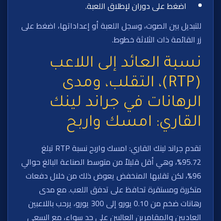
اضغط على دوران لإطلاق اللعبة.
للتبديل بين الصوت، وسجل اللعبة أو إعداداتها، اضغط على
زر القائمة ذات الثلاثة خطوط.
نسبة العائد إلى اللاعب
(RTP)، التقلب، ومدى
الرهانات في جراند لينك
القاري: امسك واربح
تقدم جراند لينك القاري: امسك واربح نسبة RTP تبلغ
95.72%، وهي أقل قليلاً من متوسط الصناعة البالغ حوالي
96%، لكن تقلبها المنخفض يعوض ذلك من خلال دفعات
متكررة ومستقرة تحافظ على تدفق اللعب. مع مدى
رهانات ضخم من 0.10 يورو إلى 300 يورو، يرحب باللاعبين
العاديين والمقامرين العاليين على حد سواء، مع السعي