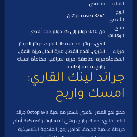
التقلب
منخفض
الربح
3241 ضعف الرهان
الأقصى
مدى
من 0.10 دولار إلى 25 دولار كحد أقصى
الرهانات
البرّي، جوائز نقدية، قطار النقود، جوائز الجوائز
ميزات
الكبرى، تقدم القطار، ميزة البخار، ميزة النفق،
المكافأة
ميزة العاصفة، ميزة المراقب، مكافأة امسك
واربح، فرصة إضافية
جراند لينك القاري:
امسك واربح
خطو نحو العصر الذهبي للسفر مع لعبة Octoplay’s جراند
لينك القاري: امسك واربح، وهي آلة سلوت رائعة 5×3 أمام
خريطة عالمية قديمة. تتداخل رموز الفاكهة الكلاسيكية