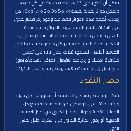
يمكن أن تظهر حتى 12 رمز عملة ذهبية في كل دورة،
وتحمل جوائز نقدية بقيمة 1x، 2x، 3x، 5x، 7x، أو 10x من
رهانك. تُجمع هذه الجوائز فقط عند وجود رمز قطار نقدي
على البكرات. للقيم الأكبر، تُعرض الجوائز كمضاعفات
للرهان بدلاً من ذلك. تتجنب العملات الذهبية الوسطى إلا
إذا كانت ميزة النفق مفعلة، وكل ظهور يضيف عملة إلى
الكومة أعلاه—للمظهر فقط، بدون تأثير على تفعيل
مكافأة امسك واربح. عند التفعيل، تضيف المكافأة رموزًا
حتى تصل إلى 5 عملات ذهبية وقطار نقدي على البكرات.
قطار النقود
يمكن لرمز قطار نقدي واحد فقط أن يظهر في كل دورة،
ويقف دائمًا على الوسطى. مهمته بسيطة: جمع كل
الجوائز النقدية وجوائز الجوائز الكبرى من رموز العملات
الذهبية أو رموز الجائزة الكبرى على البكرات خلال نفس
الدور.