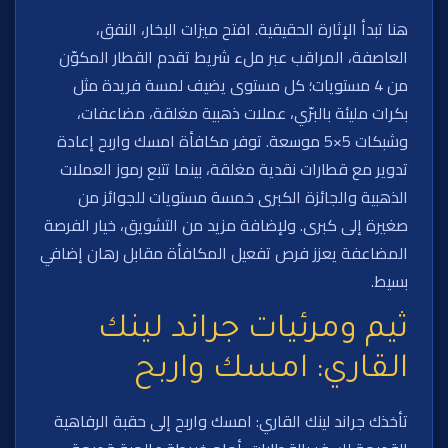
هنا تبدأ الإثارة الحقيقية. افتح ميزات البخار، النفق،
العاصفة، المراقب عبر ملء شريط تقدم القطار المكوّن
من 4 مستويات؛ كل مستوى يضيف لمسة فريدة مثل
بكرات مليئة بالبرّي، عملات ذهبية مغلقة، مضاعفات،
وشبكات 5×5 موسعة. توفر مكافأة امسك واربح إعادة
تدوير مع قطارات نقدية مغلقة، بينما تتبع رموز العملات
الذهبية والجائزة الكبرى خمسة مستويات للجوائز من
صغيرة إلى كبرى. ولإضافة مزيد من التشويق، خيار الفرصة
المضاعفة يعزز فرص تفعيل المكافأة مقابل رهان إضافي
بسيط.
ثيم ومرئيات جراند لينك
القاري: امسك واربح
تأخذك جراند لينك القاري: امسك واربح إلى حقبة الرفاهية