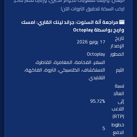
اركب السكة لتحقيق الثروات الآن!
🎰 مراجعة آلة السلوت: جراند لينك القاري: امسك
واربح بواسطة Octoplay
تاريخ
17 يونيو 2026
الإصدار
المطور
Octoplay
السفر، الفخامة، المغامرة، القاطرة،
الثيم
الاستكشاف، الكلاسيكي، الثروة، الفاكهة،
التقليدي
نسبة
العائد
إلى
95.72%
اللاعب
(RTP)
خطوط
5
الدفع