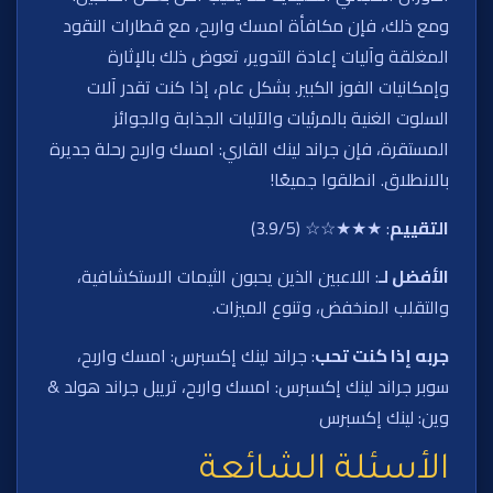
ومع ذلك، فإن مكافأة امسك واربح، مع قطارات النقود
المغلقة وآليات إعادة التدوير، تعوض ذلك بالإثارة
وإمكانيات الفوز الكبير. بشكل عام، إذا كنت تقدر آلات
السلوت الغنية بالمرئيات والآليات الجذابة والجوائز
المستقرة، فإن جراند لينك القاري: امسك واربح رحلة جديرة
بالانطلاق. انطلقوا جميعًا!
التقييم
: ★★★☆☆ (3.9/5)
الأفضل لـ
: اللاعبين الذين يحبون الثيمات الاستكشافية،
والتقلب المنخفض، وتنوع الميزات.
جربه إذا كنت تحب
: جراند لينك إكسبرس: امسك واربح،
سوبر جراند لينك إكسبرس: امسك واربح، تريبل جراند هولد &
وين: لينك إكسبرس
الأسئلة الشائعة