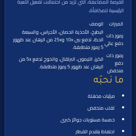
الفرصة المضاعفة، التي تزيد من احتمالات تفعيل اللعبة
الرئيسية للمكافأة.
الميزات
الوصف
البطيخ، الأحذية الحصان، الأجراس، والسبعة
رموز ذات
الحظ، تدفع بين 10x و25x من الرهان عند ظهور
دفع عالي
5 رموز متطابقة.
رموز ذات
الكرز، الليمون، البرتقال، والخوخ تدفع 5x من
دفع
الرهان عند ظهور 5 رموز متطابقة.
منخفض
ما نحبّه
مرئيات مذهلة
تقلب منخفض
خمسة مستويات جوائز كبرى
احتفاظ بتقدم القطار