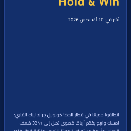
Hold & Win
نُشر في: 10 أغسطس 2026
انطلقوا جميعًا في قطار الحظ! كولونيل جراند لينك القاري:
امسك واربح يقدّم أرباحًا قصوى تصل إلى 3241 ضعف
الرهان، وأربعة مستويات للجوائز الكبرى، وإثارة قطار فاخر.