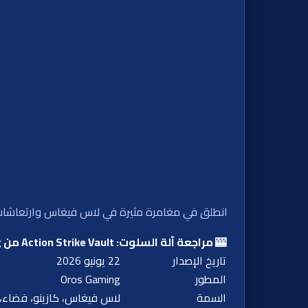
انطلق في مغامرة مثيرة في لاس فيغاس وارتعاشات كونية في Action Strike Vault، حيث تفتح الضربات الملحمية فرص فوز فور
🎰 مراجعة آلة السلوت: Action Strike Vault من Oros Gaming
تاريخ الإصدار
22 يونيو 2026
المطور
Oros Gaming
السمة
لاس فيغاس، كازينو، فضاء، 