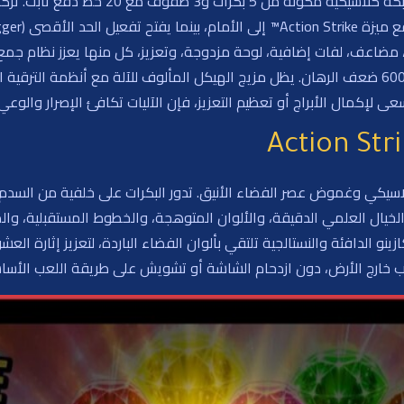
مضاعف، لفات إضافية، لوحة مزدوجة، وتعزيز، كل منها يعزز نظام جمع 
تدريجي فرصك، وتبني نحو الحد الأقصى للفوز وهو 6000 ضعف الرهان. يظل مزيج الهيكل المألوف للآ
 لإكمال الأبراج أو تعظيم التعزيز، فإن الآليات تكافئ الإصرار والوعي 
سحر لاس فيغاس الكلاسيكي وغموض عصر الفضاء الأنيق. تدور البكرات على خلفية من 
 الخيال العلمي الدقيقة، والألوان المتوهجة، والخطوط المستقبلية، وا