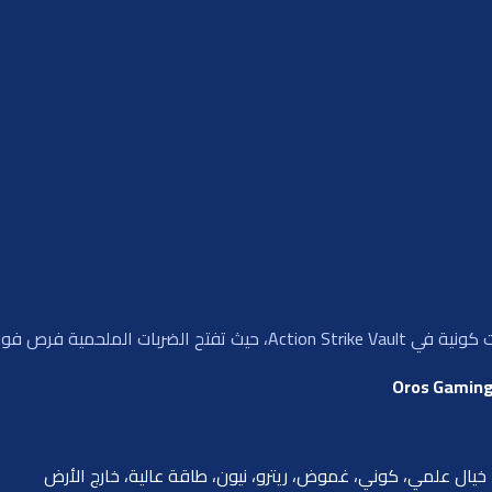
ية تصل إلى 6000 ضعف رهانك.
خيال علمي، كوني، غموض، ريترو، نيون، طاقة عالية، خارج الأرض