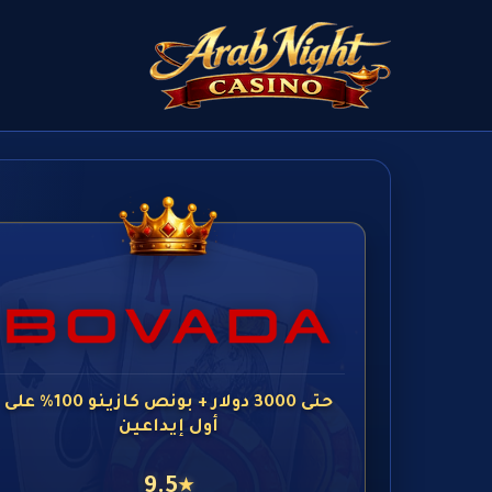
حتى 3000 دولار + بونص كازينو 100% على
أول إيداعين
9.5
★