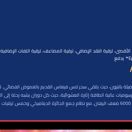
المضيئة بالنيون، حيث يلتقي سحر لاس فيغاس القديم بالغموض الفضائي