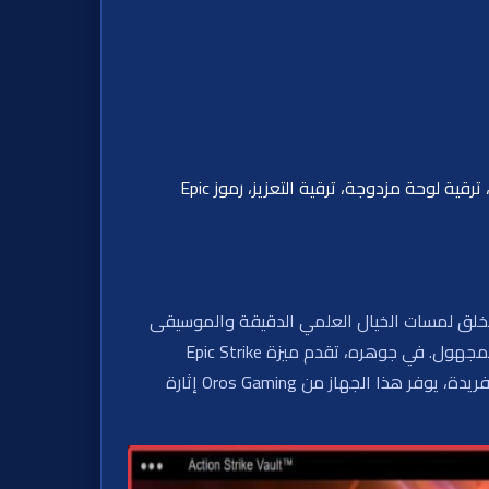
Action Strike™، تفعيل الحد الأقصى، ترقية النقد الإضافي، ترقية المضاعف، ترقية اللفات الإضافية، ترقية لوحة مزدوجة، ترقية التعزيز، رموز Epic
. تخلق لمسات الخيال العلمي الدقيقة والموسيقى
النابضة بالحياة توقعات مشوقة مع كل دورة. تعزز الرسوميات عالية الطاقة إثارة العشوائية، حيث كل دوران يشبه رحلة إلى المجهول. في جوهره، تقدم ميزة Epic Strike
مكافآت فورية، مع إمكانية الوصول إلى ما يصل إلى 6000 ضعف الرهان. مع نظام جمع الجائزة الديناميكي وخمس ترقيات فريدة، يوفر هذا الجهاز من Oros Gaming إثارة