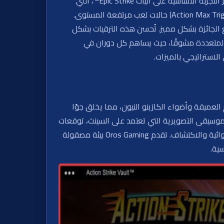
تعمل Action Strike Vault من Oros Gaming على شبكة كلاسيكية مكونة من 5 بكرات و3 صفوف مع 20 خط دفع ثابت. تركز التجربة الأساسية على آليات Epic Strike™، التي
تقدم رموز تدفع وجدران دفع لفرص فورية للفوز. تدفع ميزة Action Strike™ إلى الأمام، بينما يفتح تفعيل الحد الأقصى (Action Max Trigger) حالات لعب مرتفعة المستوى.
الجائزة بشكل مميز. تُحسن هذه الترقيات بشكل
لة مع أنظمة الترقية المتعددة مشوقًا، حيث يساهم كل دوران في
الاستراتيجي بالميزات.
السدم العميقة وأضواء الكازينو النيون، مما يخلق جوًا
لموسيقى التصويرية التي تعتمد على السينث، توقعات
كل دوران. يركز التصميم البصري على التباين: ألوان الكازينو الدافئة والنستالجية تلتقي بألوان الفضاء الباردة، لتعزيز إثارة العشوائية والاكتشاف. تقدم Oros Gaming بيئة مصقولة