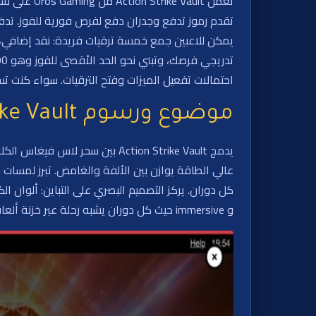
يمكن للاعبين جمع خمسة ترقيات فريدة: نقد إضافي، 
احتمالات تفعيل الميزات وفتح الترقيات. سواء كنت تسعى
موضوع ورسوم Action Strike Vault
يدمج Action Strike Vault بين 
عالي الطاقة يوازن بين الألفة والغامض. تبرز لمسات
و immersive حيث كل دوران يشبه رحلة عبر خزنة ألعاب خارج الأرض، دون ازدحام الشاشة أو تشويش على طريقة اللعب الأساسية.