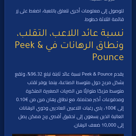
للوصول إلى معلومات أخرى تتعلق باللعبة، اضغط على زر
قائمة الثلاثة خطوط.
نسبة عائد اللاعب، التقلب،
ونطاق الرهانات في Peek &
Pounce
يقدم Peek & Pounce نسبة عائد ثابتة تبلغ 96.32%، وتقع
بشكل مريح حول متوسط الصناعة، بينما يوفر تقلب
متوسط مزيجًا متوازنًا من الضربات الصغيرة المتكررة
ومدفوعات أكبر محتملة. مع نطاق رهان مرن من €0.10
إلى €100، يلبي رغبات اللاعبين العاديين وذوي الرهانات
العالية الذين يسعون إلى تحقيق أقصى ربح ممكن يصل
إلى 10,000 ضعف الرهان.