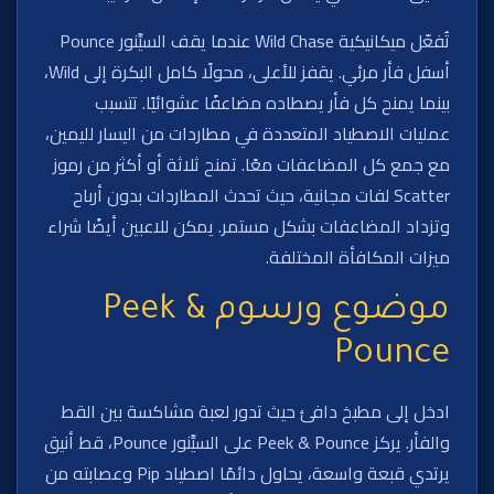
تُفعّل ميكانيكية Wild Chase عندما يقف السيِّنور Pounce
أسفل فأر مرئي. يقفز للأعلى، محولًا كامل البكرة إلى Wild،
بينما يمنح كل فأر يصطاده مضاعفًا عشوائيًا. تتسبب
عمليات الاصطياد المتعددة في مطاردات من اليسار لليمين،
مع جمع كل المضاعفات معًا. تمنح ثلاثة أو أكثر من رموز
Scatter لفات مجانية، حيث تحدث المطاردات بدون أرباح
وتزداد المضاعفات بشكل مستمر. يمكن للاعبين أيضًا شراء
ميزات المكافأة المختلفة.
موضوع ورسوم Peek &
Pounce
ادخل إلى مطبخ دافئ حيث تدور لعبة مشاكسة بين القط
والفأر. يركز Peek & Pounce على السيِّنور Pounce، قط أنيق
يرتدي قبعة واسعة، يحاول دائمًا اصطياد Pip وعصابته من