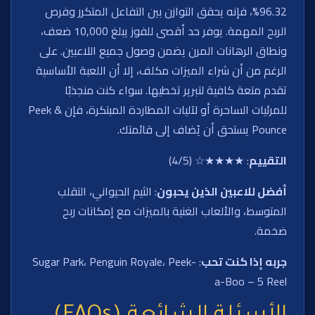
96.32%، فإنه يحقق التوازن بين التفاعل المتكرر وفرص
الربح المهمة. يوفر حد أقصى للفوز يبلغ 10,000 ضعف،
ونطاق الرهانات المرن يضمن وصول جميع اللاعبين. على
الرغم من أن شراء الميزات مكلف، إلا أن اللعبة الأساسية
تقدم متعة كافية لتبرير تخطيها. سواء كنت منجذبًا
للمرئيات الساحرة أو لآليات المطاردة المبتكرة، فإن Peek &
Pounce يستحق أن يُضاف إلى قائمتك.
التقييم
: ★★★★☆ (4/5)
أفضل للاعبين الذين يحبون
: الثيم الحيواني، التقلب
المتوسط، والألعاب الغنية بالميزات مع إمكانات ربح
ضخمة.
جربه إذا كنت تحب
: Sugar Park، Penguin Royale، Peek-
a-Boo – 5 Reel