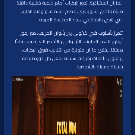
الفئران المشاغبة. تدور البكرات أمام خلفية خشبية دافئة،
مليئة بالجبن السويسري، عظام السمك، وأوعية الحليب
التي تنبض بالحياة في هذه المطاردة المرحة.
تتميز بأسلوب فني كرتوني يبرز بألوان الخريف، مع رموز
أوراق اللعب الملونة بالأرجواني والأخضر التي تضيف تباينًا
ممتعًا. يختبئ فئران متوترة من الأنابيب فوق البكرات،
يراقبون الأحداث بحركات سلسة تجعل كل دورة نابضة
بالحياة ومليئة بالشخصية.