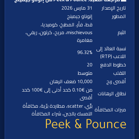
تاريخ الإصدار
31 مارس 2026
المطور
إنوناو جيمينج
قط، فأر، المطبخ، كوميديا،
الثيم
mischievous، مريح، كرتون، ريفي،
مغامرة
نسبة العائد إلى
96.32%
اللاعب (RTP)
خطوط الدفع
20
التقلب
متوسط
أقصى ربح
10,000 ضعف الرهان
من €0.10 كحد أدنى إلى €100 كحد
نطاق الرهانات
أقصى
برِّي، scatter، مطاردة برّية، مكافأة
ميزات المكافأة
التمسك بالجبن، شراء المكافأة
Peek & Pounce