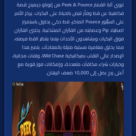
تروي آلة القمار Peek & Pounce من إنوناو جيمينج قصة
فكاهية عن قط وفأر تنبض بالحياة على البكرات. يركز الأمر
على السيِّنور Pounce الماكر، قط ذكي يحاول باستمرار
اصطياد Pip وعصابته من الفئران المشاغبة. يختبئ الفئران
فوق البكرات ويشاهدون الأحداث بينما ينتظر القط فرصته،
مما يخلق مغامرة مسلية مليئة بالمفاجآت. يتميز هذا
الإصدار عالي التقلب بميكانيكية Wild Chase، ولفات مجانية،
وخيارات شراء مكافآت متعددة، وإمكانات فوز قوية مع
أعلى ربح يصل إلى 10,000 ضعف الرهان.