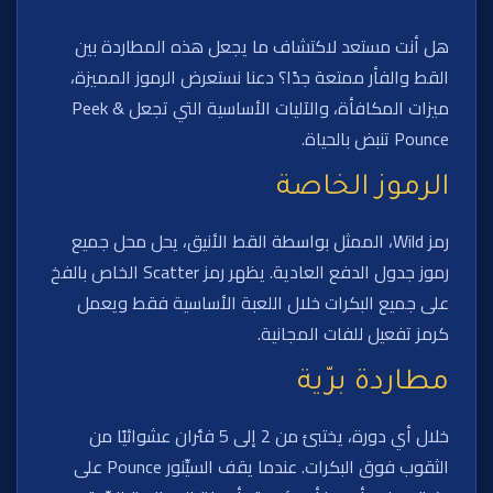
هل أنت مستعد لاكتشاف ما يجعل هذه المطاردة بين
القط والفأر ممتعة جدًا؟ دعنا نستعرض الرموز المميزة،
ميزات المكافأة، والآليات الأساسية التي تجعل Peek &
Pounce تنبض بالحياة.
الرموز الخاصة
رمز Wild، الممثل بواسطة القط الأنيق، يحل محل جميع
رموز جدول الدفع العادية. يظهر رمز Scatter الخاص بالفخ
على جميع البكرات خلال اللعبة الأساسية فقط ويعمل
كرمز تفعيل للفات المجانية.
مطاردة برّية
خلال أي دورة، يختبئ من 2 إلى 5 فئران عشوائيًا من
الثقوب فوق البكرات. عندما يقف السيِّنور Pounce على