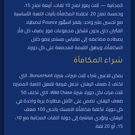
المجانية — ثلاث رموز تمنح 10 لفات، أربعة تمنح 15،
وخمسة تمنح 20. تحتفظ المكافأة بآليات اللعبة الأساسية
مع تحسين مثير واحد: يقفز السيِّنور Pounce لاصطياد
الفئران حتى بدون تشكيل مجموعات فوز. يضيف كل فأر
يصطاده مضاعفه إلى مقياس مستمر ينمو خلال
المكافأة، ويطبق القيمة المجمعة على كل دورة.
شراء المكافأة
يمكن للاعبين شراء ثلاث ميزات. ميزة BonusHunt، التي
تكلف 2 ضعف الرهان، تجعل فرصة تفعيل اللعبة المميزة
ثلاث مرات لكل دورة. ميزة Wild Chase، التي تكلف 50
ضعف الرهان، تضمن على الأقل مطاردة برية واحدة في
كل دورة. تكلفة مكافأة التمسك بالجبن 100 ضعف
الرهان، وتؤدي مباشرة إلى جولة اللفات المجانية مع 10،
15، أو 20 لفة.