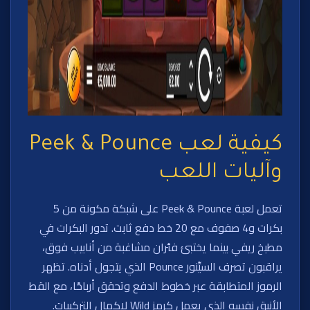
كيفية لعب Peek & Pounce
وآليات اللعب
تعمل لعبة Peek & Pounce على شبكة مكونة من 5
بكرات و4 صفوف مع 20 خط دفع ثابت. تدور البكرات في
مطبخ ريفي بينما يختبئ فئران مشاغبة من أنابيب فوق،
يراقبون تصرف السيِّنور Pounce الذي يتجول أدناه. تظهر
الرموز المتطابقة عبر خطوط الدفع وتحقق أرباحًا، مع القط
الأنيق نفسه الذي يعمل كرمز Wild لإكمال التركيبات.