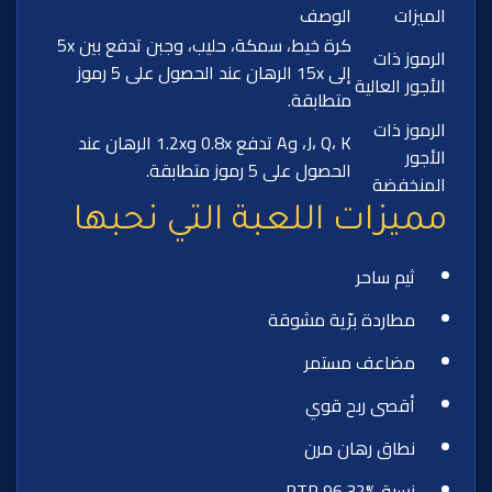
الميزات
الوصف
كرة خيط، سمكة، حليب، وجبن تدفع بين 5x
الرموز ذات
إلى 15x الرهان عند الحصول على 5 رموز
الأجور العالية
متطابقة.
الرموز ذات
J، Q، K، وA تدفع 0.8x و1.2x الرهان عند
الأجور
الحصول على 5 رموز متطابقة.
المنخفضة
مميزات اللعبة التي نحبها
ثيم ساحر
مطاردة برّية مشوقة
مضاعف مستمر
أقصى ربح قوي
نطاق رهان مرن
نسبة RTP 96.32%