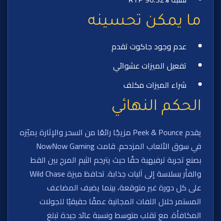
ما يمكن تحسينه
عدم وجود جاكوت تقدم
تفعيل الميزات عشوائي
شراء الميزات مكلف
الحكم النهائي
يقدم Peek & Pounce مزيجًا رائعًا من السحر والإثارة يميّزه
في سوق الألعاب المزدحم. قامت NowNow Gaming
بصنع تجربة ترفيهية حقًا حيث يترجم الثيم المرح بين القط
والفأر بسلاسة إلى آليات جذابة. تحافظ ميزة Wild Chase
على كل دورة غير متوقعة، بينما يضيف المضاعف
المستمر خلال اللفات المجانية عمقًا حقيقيًا للجولات
المكافأة. مع تقلب متوسط ونسبة عائد جيدة تبلغ