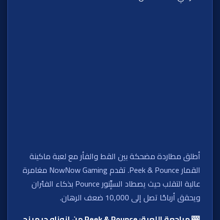
أطلق مطاردة مضحكة بين القط والفأر مع لعبة ماكينة
القمار Peek & Pounce. تقدم NowNow Gaming مغامرة
عالية التقلب حيث يصطاد السيِِّنور Pounce بذكاء الفئران
ويحقق أرباحًا تصل إلى 10,000 ضعف الرهان.
🎰 مراجعة اللعبة:
Peek & Pounce
من إنوناو جيمينج