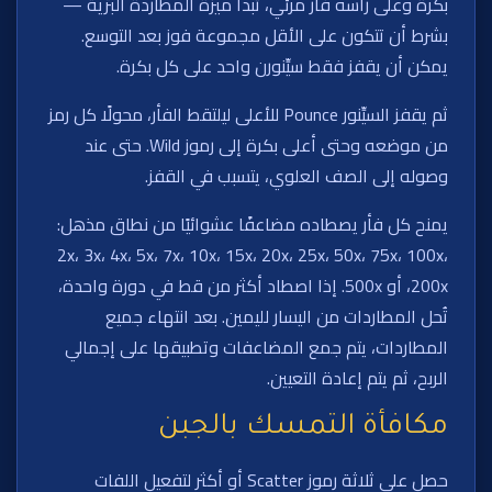
بكرة وعلى رأسه فأر مرئي، تبدأ ميزة المطاردة البرّية —
بشرط أن تتكون على الأقل مجموعة فوز بعد التوسع.
يمكن أن يقفز فقط سيِّنورن واحد على كل بكرة.
ثم يقفز السيِّنور Pounce للأعلى ليلتقط الفأر، محولًا كل رمز
من موضعه وحتى أعلى بكرة إلى رموز Wild. حتى عند
وصوله إلى الصف العلوي، يتسبب في القفز.
يمنح كل فأر يصطاده مضاعفًا عشوائيًا من نطاق مذهل:
2x، 3x، 4x، 5x، 7x، 10x، 15x، 20x، 25x، 50x، 75x، 100x،
200x، أو 500x. إذا اصطاد أكثر من قط في دورة واحدة،
تُحل المطاردات من اليسار لليمين. بعد انتهاء جميع
المطاردات، يتم جمع المضاعفات وتطبيقها على إجمالي
الربح، ثم يتم إعادة التعيين.
مكافأة التمسك بالجبن
حصل على ثلاثة رموز Scatter أو أكثر لتفعيل اللفات