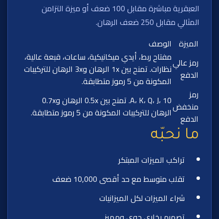
العبقرية مباشرة مقابل 100 ضعف أو ميزة التزامن
المثالي مقابل 250 ضعف الرهان.
الميزة
الوصف
مفتاح ربط، أيدي ميكانيكية، ساعات، قبعة عالية،
رمز عالي
نظارات. تمنح بين 1x الرهان و3x الرهان للتركيبات
الدفع
المكونة من 5 رموز متطابقة.
رمز
A، K، Q، J، 10. تمنح بين 0.5x الرهان و0.7x
منخفض
الرهان للتركيبات المكونة من 5 رموز متطابقة.
الدفع
ما نحبّه
تراكب الميزات المبتكر
تقلب متوسط مع حد أقصى 10,000 ضعف
شراء الميزات لكل الميزانيات
تصميم بخاري جوي ومميز