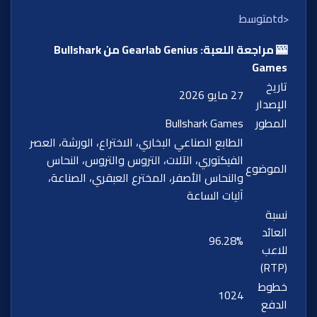
<tdمتوسط
🎰 مراجعة اللعبة: Gearlab Genius من Bullshark
Games
تاريخ
27 مايو 2026
الإصدار
المطور
Bullshark Games
الطابع الصناعي البخاري، الاختراع، الورشة، العصر
الفيكتوري، الآلات، التروس والتروس، النحاس
الموضوع
والنحاس الأصفر، المخترع العبقري، الصناعة،
آليات الساعة
نسبة
العائد
96.28%
للاعب
(RTP)
خطوط
1024
الدفع