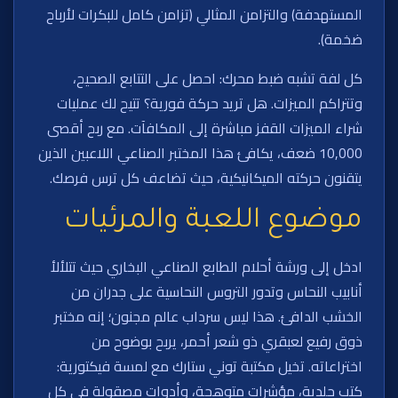
المستهدفة) والتزامن المثالي (تزامن كامل للبكرات لأرباح
ضخمة).
كل لفة تشبه ضبط محرك: احصل على التتابع الصحيح،
وتتراكم الميزات. هل تريد حركة فورية؟ تتيح لك عمليات
شراء الميزات القفز مباشرة إلى المكافآت. مع ربح أقصى
10,000 ضعف، يكافئ هذا المختبر الصناعي اللاعبين الذين
يتقنون حركته الميكانيكية، حيث تضاعف كل ترس فرصك.
موضوع اللعبة والمرئيات
ادخل إلى ورشة أحلام الطابع الصناعي البخاري حيث تتلألأ
أنابيب النحاس وتدور التروس النحاسية على جدران من
الخشب الدافئ. هذا ليس سرداب عالم مجنون؛ إنه مختبر
ذوق رفيع لعبقري ذو شعر أحمر، يربح بوضوح من
اختراعاته. تخيل مكتبة توني ستارك مع لمسة فيكتورية:
كتب جلدية، مؤشرات متوهجة، وأدوات مصقولة في كل