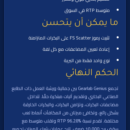
متوسط RTP في السوق
ما يمكن أن يتحسن
تثبيت رموز FS Scatter على البكرات المتزامنة
إعادة تعيين المضاعفات مع كل لفة
نوع واحد فقط من البرية
الحكم النهائي
تجمع Gearlab Genius بين جمالية ورشة العمل ذات الطابع
الصناعي البخاري وتقديم آليات مبتكرة حقًا. تتداخل
مضاعفات البكرات، وتزامن البكرات، والبكرات الخارقة
بشكل رائع، وتكافئ ميزتان من المكافآت أنماط لعب
مختلفة. تقدم نسبة RTP 96.28% وتقلب متوسط مع
سقف ربح 10,000 ضعف. تتيح عمليات شراء الميزات لجميع