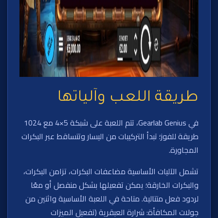
طريقة اللعب وآلياتها
في Gearlab Genius، تتم اللعبة على شبكة 5×4 مع 1024
طريقة للفوز؛ تبدأ التركيبات من اليسار وتتساقط عبر البكرات
المجاورة.
تشمل الآليات الأساسية مضاعفات البكرات، تزامن البكرات،
والبكرات الخارقة؛ يمكن تفعيلها بشكل منفصل أو معًا
لردود فعل متتالية. متاحة في اللعبة الأساسية واثنين من
جولات المكافأة: شرارة العبقرية (تفعيل الميزات