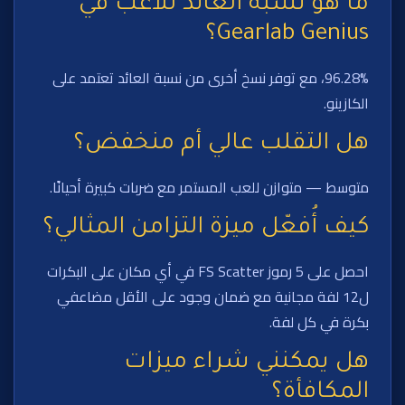
ما هو نسبة العائد للاعب في
Gearlab Genius؟
96.28%، مع توفر نسخ أخرى من نسبة العائد تعتمد على
الكازينو.
هل التقلب عالي أم منخفض؟
متوسط — متوازن للعب المستمر مع ضربات كبيرة أحيانًا.
كيف أُفعّل ميزة التزامن المثالي؟
احصل على 5 رموز FS Scatter في أي مكان على البكرات
ل12 لفة مجانية مع ضمان وجود على الأقل مضاعفي
بكرة في كل لفة.
هل يمكنني شراء ميزات
المكافأة؟