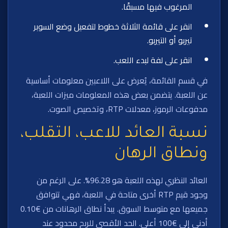
المرغوب فيها مسبقًا.
انقر على قائمة الثلاثة خطوط لتفعيل وضع السوبر
تيربو أو التيربو.
انقر على لفة لبدء اللعب.
في قسم القائمة، يُعرض على اللاعبين معلومات أساسية
عن اللعبة. يتضمن بعض هذه المعلومات ميزات اللعبة،
مدفوعات الرموز، معدلات RTP، وتخصيص الصوت.
نسبة العائد للاعب، التقلب،
ونطاق الرهان
العائد النظري لهذه اللعبة هو 96.28%. على الرغم من
وجود قيم RTP أخرى متاحة في اللعبة، فهي تتوافق
جميعها مع متوسط السوق. يبدأ نطاق الرهانات من €0.10
أدنى إلى €100 أعلى. الحد الأقصى للربح محدود عند