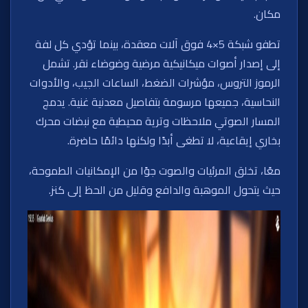
مكان.
تطفو شبكة 5×4 فوق آلات معقدة، بينما تؤدي كل لفة
إلى إصدار أصوات ميكانيكية مرضية وضوضاء نقر. تشمل
الرموز التروس، مؤشرات الضغط، الساعات الجيب، والأدوات
النحاسية، جميعها مرسومة بتفاصيل معدنية غنية. يدمج
المسار الصوتي ملاحظات وترية محيطية مع نبضات محرك
بخاري إيقاعية، لا تطغى أبدًا ولكنها دائمًا حاضرة.
معًا، تخلق المرئيات والصوت جوًا من الإمكانيات الطموحة،
حيث يتحول الموهبة والدافع وقليل من الحظ إلى كنز.