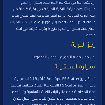
أي بكرة، بما في ذلك غير المتزامنة، يمكن أن تصبح
عشوائيًا بكرة خارقة. البكرة الخارقة هي بكرة كاملة من
رموز البرية العادية. إذا تم اختيار بكرة متزامنة لتكون بكرة
خارقة، فإنها تتحول فقط إلى رموز برية، وليس كل البكرات
المتزامنة. يمكن أن تظهر حتى 5 بكرات خارقة في لفة
واحدة.
رمز البرية
يحل محل جميع الرموز في جدول المدفوعات.
شرارة العبقرية
تبدأ 3 رموز FS Scatter لعبة المكافأة بـ8 للفات مجانية.
وتبدأ 4 رموز FS Scatter اللعبة بـ10 للفات مجانية. تحافظ
لعبة المكافأة هذه على آليات اللعبة الأساسية وتستخدم
آليات جديدة موضحة أدناه: يكون هناك على الأقل بكران
متزامنان في كل لفة. يضيف كل رمز FS Scatter خلال