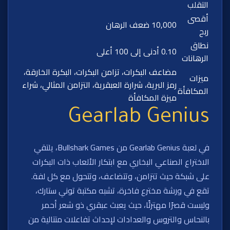
التقلب
أقصى
10,000 ضعف الرهان
ربح
نطاق
0.10 أدنى إلى 100 أعلى
الرهانات
مضاعف البكرات، تزامن البكرات، البكرة الخارقة،
ميزات
رمز البرية، شرارة العبقرية، التزامن المثالي، شراء
المكافأة
ميزة المكافأة
Gearlab Genius
في لعبة Gearlab Genius من Bullshark Games، يلتقي
الاختراع الصناعي البخاري مع ابتكار الألعاب ذات البكرات
على شبكة حيث تتزامن، وتتضاعف، وتتحول مع كل لفة.
تقع في ورشة مخترع فاخرة، تشبه مكتبة توني ستارك،
وليست قصرًا مهترئًا، حيث يعبث عبقري ذو شعر أحمر
بالنحاس والتروس والعدادات لإحداث تفاعلات متتالية من