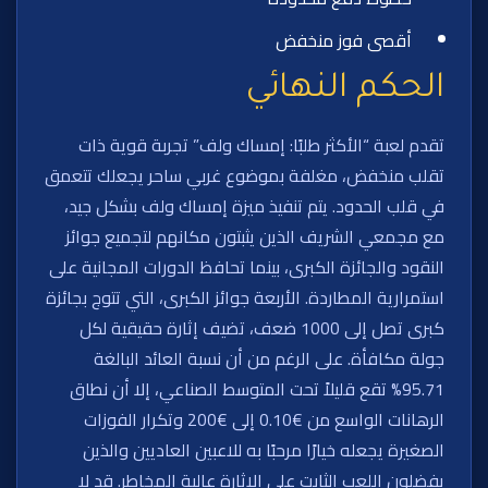
أقصى فوز منخفض
الحكم النهائي
تقدم لعبة “الأكثر طلبًا: إمساك ولف” تجربة قوية ذات
تقلب منخفض، مغلفة بموضوع غربي ساحر يجعلك تتعمق
في قلب الحدود. يتم تنفيذ ميزة إمساك ولف بشكل جيد،
مع مجمعي الشريف الذين يثبتون مكانهم لتجميع جوائز
النقود والجائزة الكبرى، بينما تحافظ الدورات المجانية على
استمرارية المطاردة. الأربعة جوائز الكبرى، التي تتوج بجائزة
كبرى تصل إلى 1000 ضعف، تضيف إثارة حقيقية لكل
جولة مكافأة. على الرغم من أن نسبة العائد البالغة
95.71% تقع قليلاً تحت المتوسط الصناعي، إلا أن نطاق
الرهانات الواسع من €0.10 إلى €200 وتكرار الفوزات
الصغيرة يجعله خيارًا مرحبًا به للاعبين العاديين والذين
يفضلون اللعب الثابت على الإثارة عالية المخاطر. قد لا