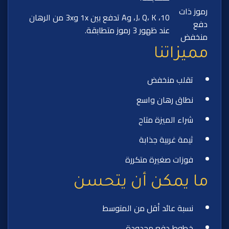
رموز ذات
10، J، Q، K، وA تدفع بين 1x و3x من الرهان
دفع
عند ظهور 3 رموز متطابقة.
منخفض
مميزاتنا
تقلب منخفض
نطاق رهان واسع
شراء الميزة متاح
ثيمة غربية جذابة
فوزات صغيرة متكررة
ما يمكن أن يتحسن
نسبة عائد أقل من المتوسط
خطوط دفع محدودة