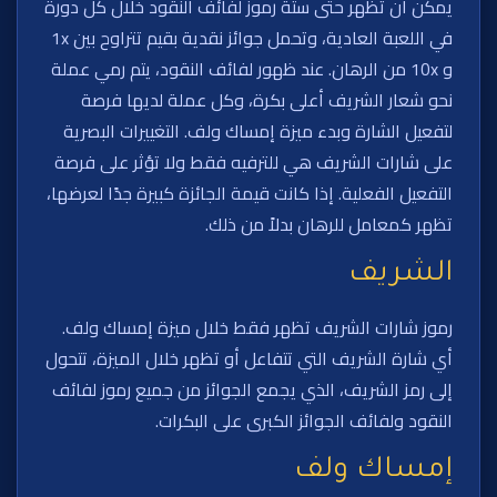
يمكن أن تظهر حتى ستة رموز لفائف النقود خلال كل دورة
في اللعبة العادية، وتحمل جوائز نقدية بقيم تتراوح بين 1x
و 10x من الرهان. عند ظهور لفائف النقود، يتم رمي عملة
نحو شعار الشريف أعلى بكرة، وكل عملة لديها فرصة
لتفعيل الشارة وبدء ميزة إمساك ولف. التغييرات البصرية
على شارات الشريف هي للترفيه فقط ولا تؤثر على فرصة
التفعيل الفعلية. إذا كانت قيمة الجائزة كبيرة جدًا لعرضها،
تظهر كمعامل للرهان بدلاً من ذلك.
الشريف
رموز شارات الشريف تظهر فقط خلال ميزة إمساك ولف.
أي شارة الشريف التي تتفاعل أو تظهر خلال الميزة، تتحول
إلى رمز الشريف، الذي يجمع الجوائز من جميع رموز لفائف
النقود ولفائف الجوائز الكبرى على البكرات.
إمساك ولف