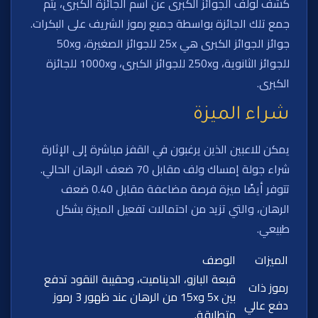
كشف لولف الجوائز الكبرى عن اسم الجائزة الكبرى، يتم
جمع تلك الجائزة بواسطة جميع رموز الشريف على البكرات.
جوائز الجوائز الكبرى هي 25x للجوائز الصغيرة، و50x
للجوائز الثانوية، و250x للجوائز الكبرى، و1000x للجائزة
الكبرى.
شراء الميزة
يمكن للاعبين الذين يرغبون في القفز مباشرة إلى الإثارة
شراء جولة إمساك ولف مقابل 70 ضعف الرهان الحالي.
تتوفر أيضًا ميزة فرصة مضاعفة مقابل 0.40 ضعف
الرهان، والتي تزيد من احتمالات تفعيل الميزة بشكل
طبيعي.
الميزات
الوصف
قبعة البازو، الديناميت، وحقيبة النقود تدفع
رموز ذات
بين 5x و15x من الرهان عند ظهور 3 رموز
دفع عالي
متطابقة.