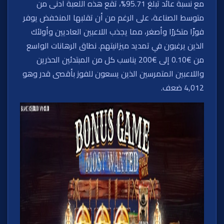
مع نسبة عائد تبلغ 95.71%، تقع هذه اللعبة أدنى من
متوسط الصناعة، على الرغم من أن تقلبها المنخفض يوفر
فوزًا متكررًا وأصغر، مما يجذب اللاعبين العاديين وأولئك
الذين يرغبون في تمديد ميزانيتهم. نطاق الرهانات الواسع
من €0.10 إلى €200 يناسب كل من المبتدئين الحذرين
واللاعبين المتمرسين الذين يسعون للفوز بأقصى قدر وهو
4,012 ضعف.