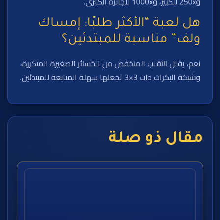
و250x للكبير، و1000x للجائزة الكبرى.
هل لعبة “الأكثر طلبًا: إمساك
ولف” مناسبة للمبتدئين؟
نعم، يقلل التقلب المنخفض من الخسائر الصغيرة المتكررة،
وشبكة البكرات ذات 3×3 تجعلها سهلة المتابعة للمبتدئين.
مقال ذو صلة