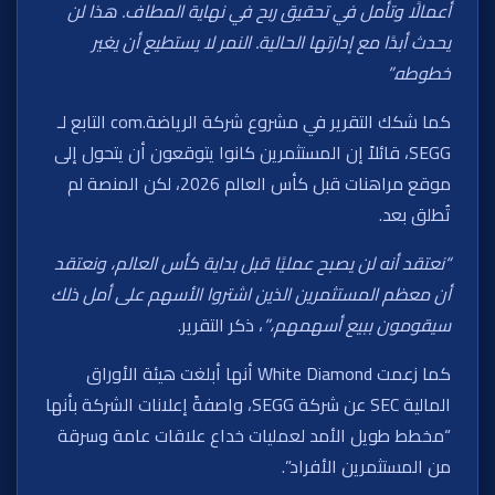
أعمالًا وتأمل في تحقيق ربح في نهاية المطاف. هذا لن
يحدث أبدًا مع إدارتها الحالية. النمر لا يستطيع أن يغير
خطوطه.”
كما شكك التقرير في مشروع شركة الرياضة.com التابع لـ
SEGG، قائلاً إن المستثمرين كانوا يتوقعون أن يتحول إلى
موقع مراهنات قبل كأس العالم 2026، لكن المنصة لم
تُطلق بعد.
“نعتقد أنه لن يصبح عمليًا قبل بداية كأس العالم، ونعتقد
أن معظم المستثمرين الذين اشتروا الأسهم على أمل ذلك
سيقومون ببيع أسهمهم،”
، ذكر التقرير.
كما زعمت White Diamond أنها أبلغت هيئة الأوراق
المالية SEC عن شركة SEGG، واصفةً إعلانات الشركة بأنها
“مخطط طويل الأمد لعمليات خداع علاقات عامة وسرقة
من المستثمرين الأفراد”.