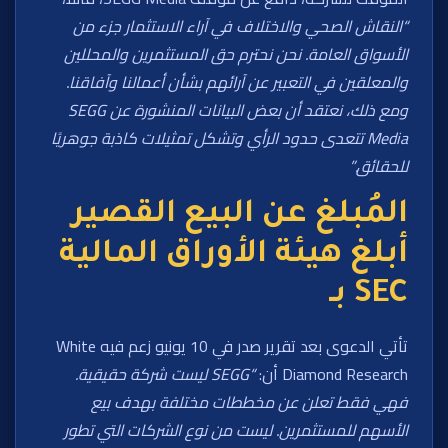
“النقاش الصحي والاختلاف في آراء الاستثمار جزء من
الأسواق العامة. نحن نحترم حق المستثمرين والمحللين
والمعلقين في التعبير عن آرائهم بشأن أعمالنا وآفاقنا.
ومع ذلك، نعتقد أن بعض البيانات المنشورة عن SEGG
Media تتعدى حدود الرأي وتشكل تمثيلات كاذبة جوهريًا
للحقائق.”
المُبلغ عن البيع القصير
أبلغ هيئة الأوراق المالية
SEC بـ
تأتي الدعوى بعد تقرير صدر في 10 يونيو زعم فيه White
Diamond Research أن:
“SEGG ليست شركة حقيقية.
فهي فقط تعلن عن مخططات مختلفة بهدف بيع
الأسهم للمستثمرين. ليست من نوع الشركات التي تطور