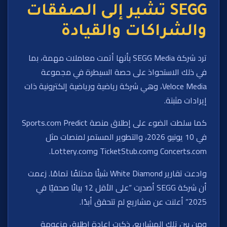
SEGG تشير إلى الصفقات
والشراكات والقيادة
ترد شركة SEGG Media بأنها أتمت معاملات مهمة، بما
في ذلك الاستحواذ على حصة السيطرة في مجموعة
Veloce Media، وهي شركة رياضية ورياضية إلكترونية ذات
إيرادات مثبتة.
كما سلطت الضوء على إطلاق منصة Sports.com Predict
في 10 يونيو 2026، والتطوير المستمر لمنصات مثل
Concerts.com وTicketStub.com وLottery.com.
وادعت تقارير White Diamond شيئًا مختلفًا تمامًا. زعمت
أن شركة SEGG أصدرت “على الأقل 12 بيانًا صحفيًا في
2025” أعلنت عن مشاريع لم تتحقق أبدًا.
ومن بين تلك المشاريع، ذكرت إعادة إطلاق مزعومة