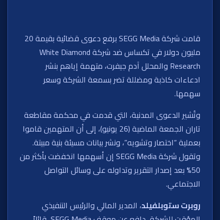
قامت شركة SEGG Media برفع دعوى قضائية بقيمة 20
مليون دولار في تكساس ضد شركة White Diamond
Research والمحلل آدم جيفرت، متهمة إياهم بنشر
ادعاءات كاذبة ومضللة تضر بسمعة الشركة وسعر
سهمها.
وتُشير الدعوى المدنية، التي قدمت في محكمة مقاطعة
تاران الجمعة الماضية (26 يونيو)، إلى أن المتهمين قاموا
بعملية “اختصار وتشويه”، ونشر بيانات مسيئة بنية مبيتة.
وتقول شركة SEGG Media إن أسهمها انخفضت بأكثر من
50% بعد إصدار التقرير وتداوله على وسائل التواصل
الاجتماعي.
روبرت ستوبلفيلد
، المدير المالي والرئيس التنفيذي
المؤقت للشركة، دافع عن موقف SEGG Media، قائلاً،