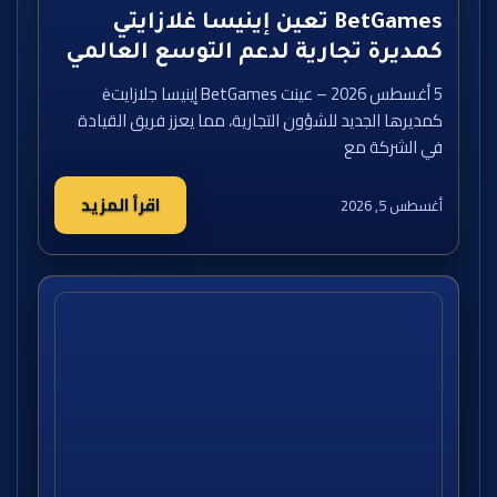
BetGames تعين إينيسا غلازايتي
كمديرة تجارية لدعم التوسع العالمي
5 أغسطس 2026 – عينت BetGames إينيسا جلازايتė
كمديرها الجديد للشؤون التجارية، مما يعزز فريق القيادة
في الشركة مع
اقرأ المزيد
أغسطس 5, 2026