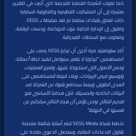
كما تناولت الشركة القضايا القديمة التي أثيرت في التقرير،
مشيرة إلى أن المشكلات التنظيمية والقانونية السابقة
كانت تتعلق بقيادات سابقة لم تعد مرتبطة بـ SEGG.
وتقول إن الإدارة الحالية عززت الحوكمة، وحسنت الرقابة،
وتعاونت مع السلطات الفيدرالية.
أكد ستوبلفيلد مرة أخرى أن تركيز SEGG ينصب على
المساهمين.
“تركيزنا لا يتغير. سنواصل تنفيذ خطة أعمالنا،
ودمج الأصول التي استحوذنا عليها، وتعزيز العمليات،
وتوسيع فرص الإيرادات، وبناء قيمة للمساهمين على
المدى الطويل. وبينما سندافع بقوة عن الشركة ضد
البيانات الكاذبة والمسيئة، فإن هدفنا الأساسي هو
تقديم النتائج. ونحن نؤمن أن هذه النتائج ستتكلم عن
نفسها في النهاية.”
تخطط شركة SEGG Media لنشر أسئلة شائعة مفصلة
تتناول الادعاءات المثارة، وستجعل الدعوى متاحة على