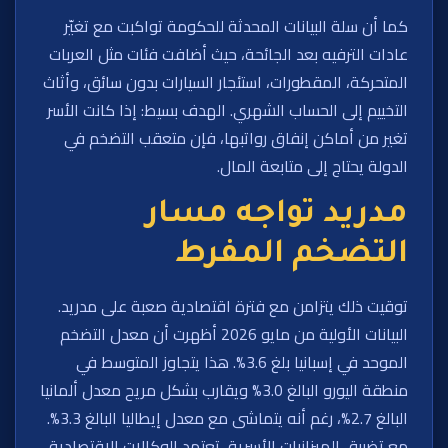
كما أن سلة البيانات المحدثة للحكومة تواكبت مع تغيّر
عادات الترفيه بعد الجائحة، حيث أضافت فئات مثل العربات
المتحركة، المقطورات، استئجار السيارات بدون سائق، وأثاث
التخييم إلى الحساب الشهري. الهدف بسيط: إذا كانت الأسر
تغير من أماكن إنفاق رواتبها، فإن متعقب التضخم في
الدولة يحتاج إلى متابعة المال.
مدريد تواجه مسار
التضخم المفرط
توقيت ذلك يتزامن مع فترة اقتصادية صعبة على مدريد.
البيانات الأولية من مايو 2026 أظهرت أن معدل التضخم
الموحد في إسبانيا بلغ 3.6%. هذا يتجاوز المتوسط في
منطقة اليورو البالغ 3.0% ويقارب بشكل مريح معدل ألمانيا
البالغ 2.7%، رغم أنه يتماشى مع معدل إيطاليا البالغ 3.3%.
مع تضييق الميزانيات الأسرية، تعتمد الوكالات الاقتصادية