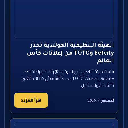
الهيئة التنظيمية الهولندية تحذر
Betcity وTOTO من إعلانات كأس
العالم
قامت هيئة الألعاب الهولندية (Ksa) باتخاذ إجراءات ضد
Betcity و TOTO Winkel بعد اكتشاف أن كلا المشغلين
خالف القواعد خلال
اقرأ المزيد
أغسطس 7, 2026