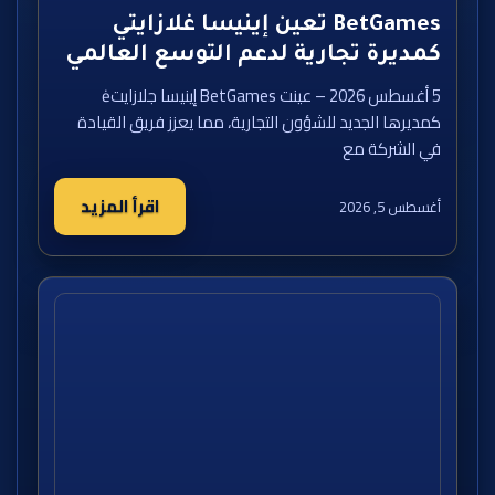
BetGames تعين إينيسا غلازايتي
كمديرة تجارية لدعم التوسع العالمي
5 أغسطس 2026 – عينت BetGames إينيسا جلازايتė
كمديرها الجديد للشؤون التجارية، مما يعزز فريق القيادة
في الشركة مع
اقرأ المزيد
أغسطس 5, 2026