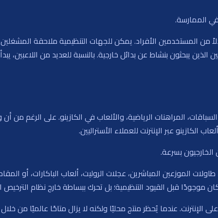
 في الممارسة.
من المستخدمين الأفراد. يمكن للجهات التنظيمية ملاحقة المشغلين، فر
ن الذين يبحثون بنشاط عن بدائل خارجية. بالنسبة للعديد من اللاعبين، يب
 السباقات، المراهنات الرياضية، والألعاب في الكازينو. على الرغم من 
اب الكازينو عبر الإنترنت للعملاء الأستراليين.
الخارجيون بسرعة.
ة، طاولات الموزعين المباشرين، عجلات الروليت، ألعاب الباكارات، أو الم
كان موجودًا قبل القيود التنظيمية؛ بل تحرك ببساطة خارج نظام الترخيص ال
لإنترنت. عندما يُحظر منتج محليًا ولكنه لا يزال متاحًا عالميًا من خلا