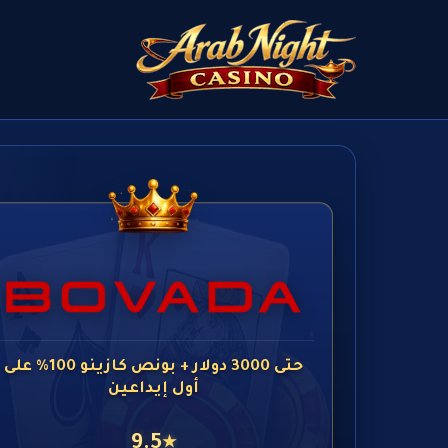
حتى 3000 دولار + بونص كازينو 100% على
أول إيداعين
9.5
★