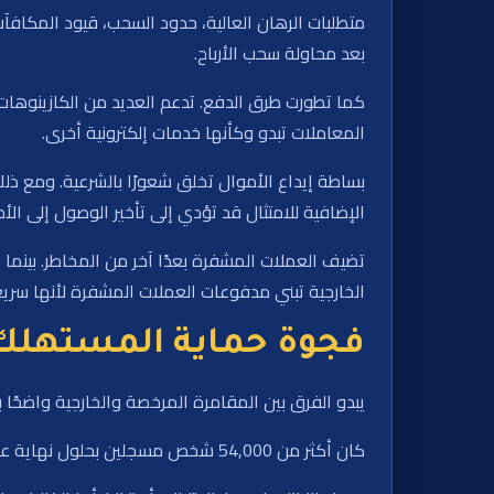
متطلبات الرهان العالية، حدود السحب، قيود المكافآ
بعد محاولة سحب الأرباح.
كما تطورت طرق الدفع. تدعم العديد من الكازينوهات ا
المعاملات تبدو وكأنها خدمات إلكترونية أخرى.
بساطة إيداع الأموال تخلق شعورًا بالشرعية. ومع ذلك
الإضافية للامتثال قد تؤدي إلى تأخير الوصول إلى الأم
تضيف العملات المشفرة بعدًا آخر من المخاطر. بينما 
الخارجية تبني مدفوعات العملات المشفرة لأنها سريعة
فجوة حماية المستهلك
يبدو الفرق بين المقامرة المرخصة والخارجية واضحًا بشك
كان أكثر من 54,000 شخص مسجلين بحلول نهاية عام 2025، مما سمح لهم بحظر أنفسهم من خدمات المراهنة عبر الإنترنت والهاتف المرخصة من خلال عملية تسجيل واحدة.