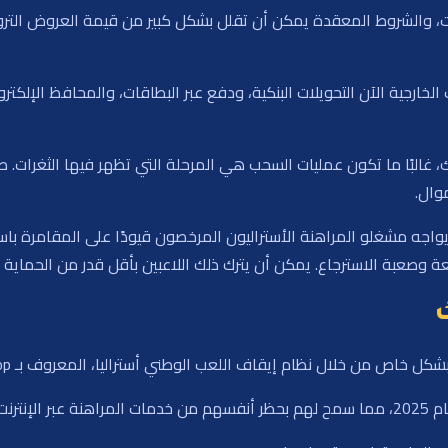
ت، والشروط المعقدة يمكن أن تقلل بشكل كبير من قيمة العروض التروي
لخارجية الآن التحويلات البنكية، ودفع عبر البطاقات، والمحافظ الإلكت
، غالبًا ما تكون عمليات السحب هي المرحلة التي تظهر فيها الثغرات. ط
وال.
يواجه مشغلو المراهنة الأستراليون المرخصون قيودًا على المقامرة باس
 وصعبة الاسترجاع. يمكن أن يترك ذلك اللاعبين بأقل قدر من الحماية إ
ل خاص من خلال نظام إيقاف اللعب الوطني أستراليا، المعروف بـ BetStop.