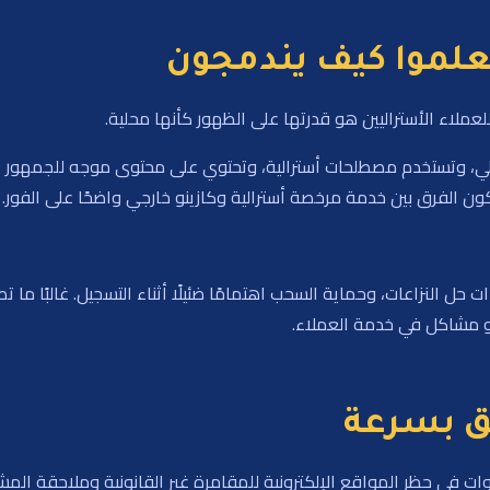
علموا كيف يندمجون
للعملاء الأستراليين هو قدرتها على الظهور كأنها محلية.
سترالي، وتستخدم مصطلحات أسترالية، وتحتوي على محتوى موجه للجمهور
كون الفرق بين خدمة مرخصة أسترالية وكازينو خارجي واضحًا على الفور.
ءات حل النزاعات، وحماية السحب اهتمامًا ضئيلًا أثناء التسجيل. غالبًا 
أو مشاكل في خدمة العملاء.
حق بسرعة
نوات في حظر المواقع الإلكترونية للمقامرة غير القانونية وملاحقة المش