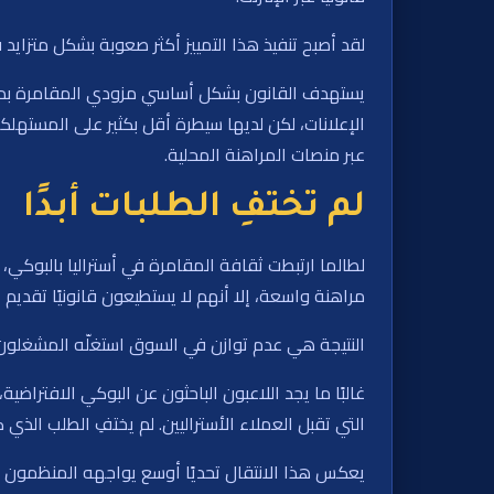
لقد أصبح تنفيذ هذا التمييز أكثر صعوبة بشكل متزايد
يستهدف القانون بشكل أساسي مزودي المقامرة بدلاً 
الإعلانات، لكن لديها سيطرة أقل بكثير على المستهلكي
عبر منصات المراهنة المحلية.
لم تختفِ الطلبات أبدًا
لطالما ارتبطت ثقافة المقامرة في أستراليا بالبوكي،
مراهنة واسعة، إلا أنهم لا يستطيعون قانونيًا تقديم ألع
النتيجة هي عدم توازن في السوق استغلّه المشغلون 
غالبًا ما يجد اللاعبون الباحثون عن البوكي الافتراضي
التي تقبل العملاء الأستراليين. لم يختفِ الطلب الذي 
يعكس هذا الانتقال تحديًا أوسع يواجهه المنظمون على ا