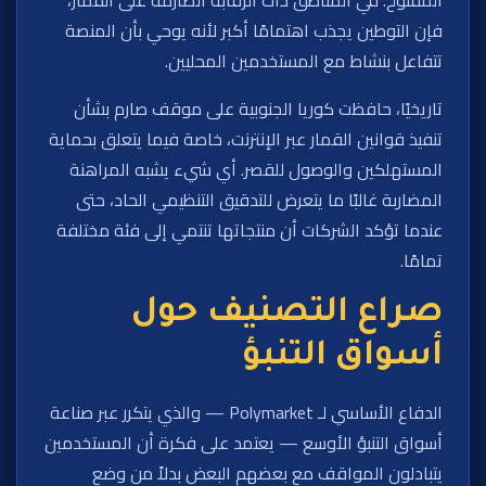
فإن التوطين يجذب اهتمامًا أكبر لأنه يوحي بأن المنصة
تتفاعل بنشاط مع المستخدمين المحليين.
تاريخيًا، حافظت كوريا الجنوبية على موقف صارم بشأن
تنفيذ قوانين القمار عبر الإنترنت، خاصة فيما يتعلق بحماية
المستهلكين والوصول للقصر. أي شيء يشبه المراهنة
المضاربة غالبًا ما يتعرض للتدقيق التنظيمي الحاد، حتى
عندما تؤكد الشركات أن منتجاتها تنتمي إلى فئة مختلفة
تمامًا.
صراع التصنيف حول
أسواق التنبؤ
الدفاع الأساسي لـ Polymarket — والذي يتكرر عبر صناعة
أسواق التنبؤ الأوسع — يعتمد على فكرة أن المستخدمين
يتبادلون المواقف مع بعضهم البعض بدلاً من وضع