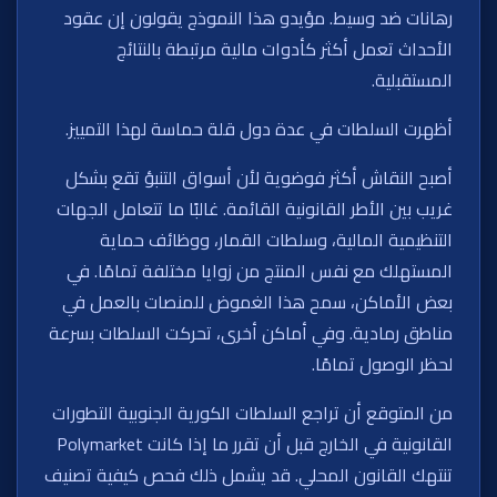
رهانات ضد وسيط. مؤيدو هذا النموذج يقولون إن عقود
الأحداث تعمل أكثر كأدوات مالية مرتبطة بالنتائج
المستقبلية.
أظهرت السلطات في عدة دول قلة حماسة لهذا التمييز.
أصبح النقاش أكثر فوضوية لأن أسواق التنبؤ تقع بشكل
غريب بين الأطر القانونية القائمة. غالبًا ما تتعامل الجهات
التنظيمية المالية، وسلطات القمار، ووظائف حماية
المستهلك مع نفس المنتج من زوايا مختلفة تمامًا. في
بعض الأماكن، سمح هذا الغموض للمنصات بالعمل في
مناطق رمادية. وفي أماكن أخرى، تحركت السلطات بسرعة
لحظر الوصول تمامًا.
من المتوقع أن تراجع السلطات الكورية الجنوبية التطورات
القانونية في الخارج قبل أن تقرر ما إذا كانت Polymarket
تنتهك القانون المحلي. قد يشمل ذلك فحص كيفية تصنيف