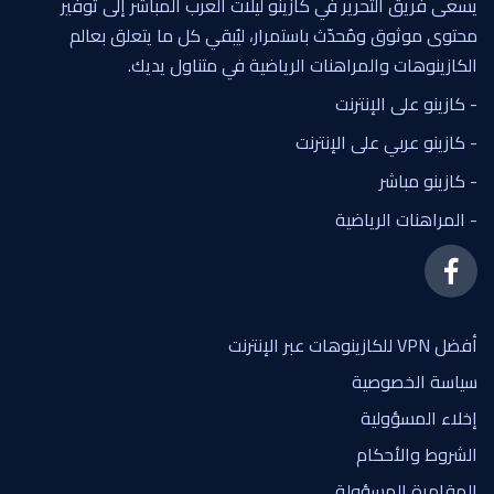
يسعى فريق التحرير في كازينو ليلات العرب المباشر إلى توفير
محتوى موثوق ومُحدّث باستمرار، ليُبقي كل ما يتعلق بعالم
الكازينوهات والمراهنات الرياضية في متناول يديك.
- كازينو على الإنترنت
- كازينو عربي على الإنترنت
- كازينو مباشر
- المراهنات الرياضية
أفضل VPN للكازينوهات عبر الإنترنت
سياسة الخصوصية
إخلاء المسؤولية
الشروط والأحكام
المقامرة المسؤولة