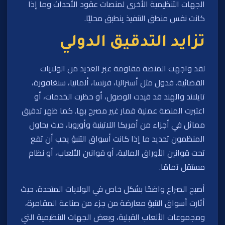
الجهات التنظيمية الأخرى لمنصات عقود الأحداث وما إذا
كانت نفس منطق التنفيذ ينطبق محليًا.
تزايد التدقيق الدولي
لقد واجهت المنصة مقاومة عبر العديد من الولايات
القضائية. فدول مثل أستراليا، فرنسا، ألمانيا، سنغافورة،
تايلاند والهند قد قيدت الوصول، أو حظرت الخدمات، أو
اعتبرت المنصة عملية قمار غير مصرح بها. كما ظهر تدقيق
مماثل في أجزاء من أمريكا اللاتينية وأوروبا، حيث يحاول
المنظمون تحديد ما إذا كانت أسواق التنبؤ يجب أن تقع
تحت قوانين الأوراق المالية، أو قوانين الألعاب، أو نظام
مستقل تمامًا.
أصبح الصراع واضحًا بشكل خاص في الولايات المتحدة، حيث
أثارت أسواق التنبؤ معارضة من جزء من صناعة المقامرة،
ومجموعات الألعاب القبلية، وبعض الجهات التنظيمية التي