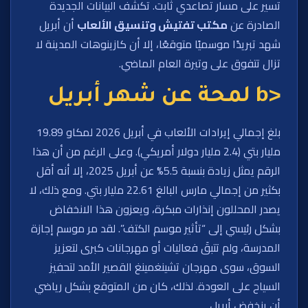
تسير على مسار تصاعدي ثابت. تكشف البيانات الجديدة
الصادرة عن
مكتب تفتيش وتنسيق الألعاب
أن أبريل
شهد تبريدًا موسميًا متوقعًا، إلا أن كازينوهات المدينة لا
تزال تتفوق على وتيرة العام الماضي.
<b لمحة عن شهر أبريل
بلغ إجمالي إيرادات الألعاب في أبريل 2026 لمكاو 19.89
مليار بتي (2.4 مليار دولار أمريكي). وعلى الرغم من أن هذا
الرقم يمثل زيادة بنسبة 5.5% عن أبريل 2025، إلا أنه أقل
بكثير من إجمالي مارس البالغ 22.61 مليار بتي. ومع ذلك، لا
يصدر المحللون إنذارات مبكرة، ويعزون هذا الانخفاض
بشكل رئيسي إلى “تأثير موسم الكتف”. لقد مر موسم إجازة
المدرسة، ولم تتبقَ فعاليات أو مهرجانات كبرى لتعزيز
السوق، سوى مهرجان تشينغمينغ القصير الأمد لتحفيز
السياح على العودة. لذلك، كان من المتوقع بشكل رياضي
أن ينخفض ​​أبريل.