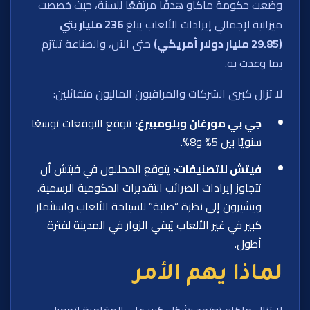
وضعت حكومة ماكاو هدفًا مرتفعًا للسنة، حيث خصصت
ميزانية لإجمالي إيرادات الألعاب يبلغ
236 مليار بتي
(29.85 مليار دولار أمريكي)
حتى الآن، والصناعة تلتزم
بما وعدت به.
لا تزال كبرى الشركات والمراقبون الماليون متفائلين:
جي بي مورغان وبلومبيرغ:
تتوقع التوقعات توسعًا
سنويًا بين 5% و8%.
فيتش للتصنيفات:
يتوقع المحللون في فيتش أن
تتجاوز إيرادات الضرائب التقديرات الحكومية الرسمية.
ويشیرون إلى نظرة “صلبة” للسياحة الألعاب واستثمار
كبير في غير الألعاب يُبقي الزوار في المدينة لفترة
أطول.
لماذا يهم الأمر
لا تزال ماكاو تعتمد بشكل كبير على المقامرة لتمويل