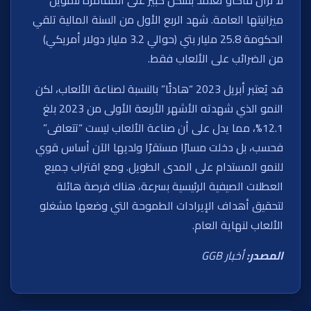
ميزانيتها العامة. شهد الربع الأول من السنة المالية تلقي
الحكومة 25.8 مليار بتي (حوالي 3.2 مليار دولار أمريكي)
من الضرائب على الألعاب فقط.
قد يُعتبر أبريل 2023 “هادئًا” بالنسبة لصناعة الألعاب، لكن
النمو الذي شهدته الأشهر الأربعة الأولى من 2023 بلغ
12.1%، مما يدل على أن صناعة الألعاب ليست “تتعافى”
فحسب، بل دخلت مسارًا مستقرًا ولديها الآن أساس قوي
للنمو المستدام على المدى الطويل. ومع اقتراب جميع
العطلات الصيفية الرئيسية بسرعة، هناك فرصة هائلة
لتحقيق أهداف الإيرادات الطموحة التي وضعها مشغلو
الألعاب لنهاية العام.
المصدر:
أخبار GGB