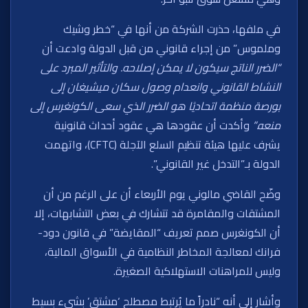
في ملفها، حذرت الشركة من أنها في “خطر وشيك
وملموس” من إجراء قانوني من قبل الدولة وادعت أن
“الضرر الناتج سيكون لا يمكن إصلاحه. والتأثير المبرد على
النشاط القانوني وانعدام وصول سكان ميشيغان إلى
بورصة منظمة اتحاديًا هو الضرر الذي سعى الكونغرس إلى
منعه.”
وأكدت أن عقودها هي عقود أحداث قانونية
يشرف عليها هيئة تنظيم السلع الآجلة (CFTC)، واتهمت
الدولة بـ”التدخل غير القانوني”.
وضّح القاضي مالوني يوم الأربعاء أن على الرغم من أن
المشتقات والمقامرة قد تتشارك في بعض التشابهات، إلا
أن الكونغرس صمم تعريف “المقايضة” في قانون دود-
فرانك لمعالجة المخاطر النظامية في الأسواق المالية،
وليس للمراهنات الاستهلاكية الصغيرة.
وأشار إلى أنه “نادراً ما يُرتبط مصطلح ‘مشتق’ بشيء بسيط