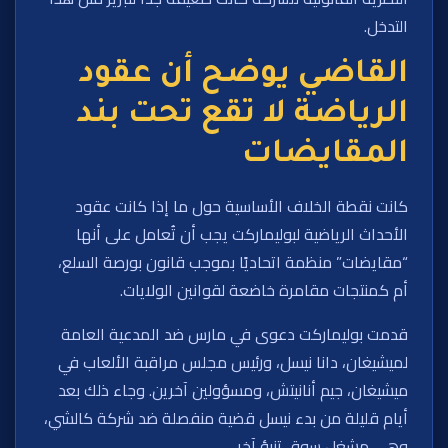
التدخل.
القاضي يوضح أن عقود
الرياضة لا تقع تحت بند
المقايضات
كانت نقطة الخلاف الأساسية حول ما إذا كانت عقود
الأحداث الرياضية لبوليماركت يجب أن تُعامل على أنها
“مقايضات” منظمة اتحاديًا بموجب قانون بورصة السلع،
أم كمنتجات مقامرة خاضعة لقوانين الولايات.
قدمت بوليماركت دعوى في مارس ضد المدعية العامة
لميشيغان، دانا نيسل، ورئيس مجلس مراقبة الألعاب في
ميشيغان، جيم أنانيتش، ومسؤولين آخرين. وجاء ذلك بعد
أيام قليلة من بدء نيسل قضية منفصلة ضد شركة كالشي،
وهي مشغل سوق تنبؤ آخر.