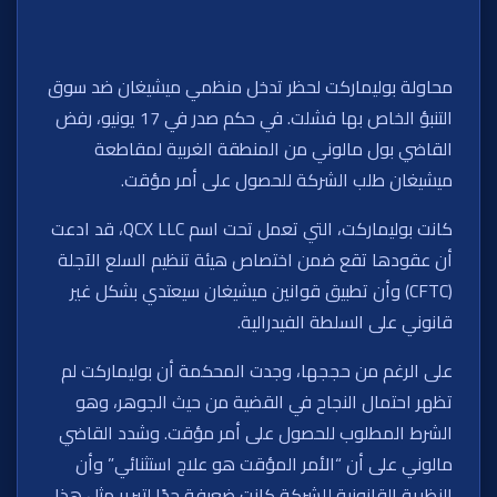
محاولة بوليماركت لحظر تدخل منظمي ميشيغان ضد سوق
التنبؤ الخاص بها فشلت. في حكم صدر في 17 يونيو، رفض
القاضي بول مالوني من المنطقة الغربية لمقاطعة
ميشيغان طلب الشركة للحصول على أمر مؤقت.
كانت بوليماركت، التي تعمل تحت اسم QCX LLC، قد ادعت
أن عقودها تقع ضمن اختصاص هيئة تنظيم السلع الآجلة
(CFTC) وأن تطبيق قوانين ميشيغان سيعتدي بشكل غير
قانوني على السلطة الفيدرالية.
على الرغم من حججها، وجدت المحكمة أن بوليماركت لم
تظهر احتمال النجاح في القضية من حيث الجوهر، وهو
الشرط المطلوب للحصول على أمر مؤقت. وشدد القاضي
مالوني على أن “الأمر المؤقت هو علاج استثنائي” وأن
النظرية القانونية للشركة كانت ضعيفة جدًا لتبرير مثل هذا