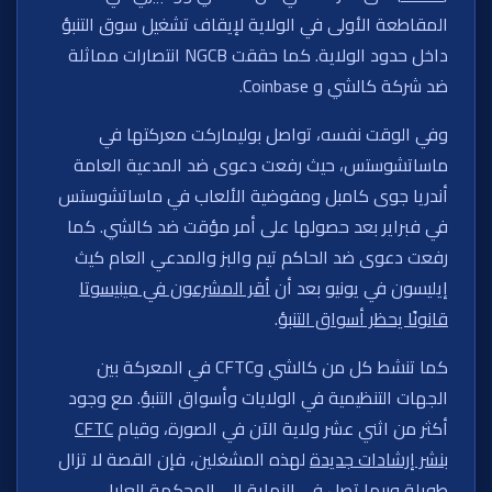
المقاطعة الأولى في الولاية لإيقاف تشغيل سوق التنبؤ
داخل حدود الولاية. كما حققت NGCB انتصارات مماثلة
ضد شركة كالشي و Coinbase.
وفي الوقت نفسه، تواصل بوليماركت معركتها في
ماساتشوستس، حيث رفعت دعوى ضد المدعية العامة
أندريا جوى كامبل ومفوضية الألعاب في ماساتشوستس
في فبراير بعد حصولها على أمر مؤقت ضد كالشي. كما
رفعت دعوى ضد الحاكم تيم والبز والمدعي العام كيث
إيليسون في يونيو بعد أن
أقر المشرعون في مينيسوتا
قانونًا يحظر أسواق التنبؤ
.
كما تنشط كل من كالشي وCFTC في المعركة بين
الجهات التنظيمية في الولايات وأسواق التنبؤ. مع وجود
أكثر من اثني عشر ولاية الآن في الصورة، وقيام
CFTC
بنشر إرشادات جديدة
لهذه المشغلين، فإن القصة لا تزال
طويلة وربما تصل في النهاية إلى المحكمة العليا.