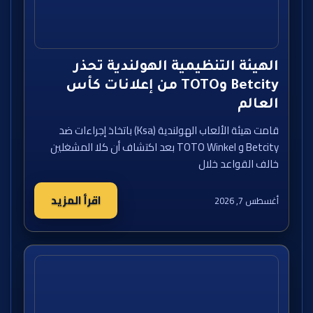
الهيئة التنظيمية الهولندية تحذر
Betcity وTOTO من إعلانات كأس
العالم
قامت هيئة الألعاب الهولندية (Ksa) باتخاذ إجراءات ضد
Betcity و TOTO Winkel بعد اكتشاف أن كلا المشغلين
خالف القواعد خلال
اقرأ المزيد
أغسطس 7, 2026