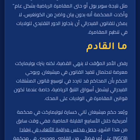
مثل نتيجة سوبر بول أو حتى المقامرة الرياضية بشكل عام.”
وأكدت المحكمة أنه بدون بيان واضح من الكونغرس، لا
يمكن للقانون الفيدرالي أن يتجاوز الدور التقليدي للولايات
في تنظيم المقامرة.
ما القادم
رفض الأمر المؤقت لا ينهي القضية، لكنه يترك بوليماركت
معرضة لاحتمال تنفيذ القانون في ميشيغان. ويوحي
الحكم بأن المحاكم قد تتردد في توسيع قانون المشتقات
الفيدرالي ليشمل أسواق التنبؤ الرياضية، خاصة عندما تكون
قوانين المقامرة في الولايات على المحك.
ويُعد حكم ميشيغان ثاني خسارة لبوليماركت في محكمة
أمريكية خلال الأسابيع القليلة الماضية. ففي وقت سابق
من هذا الشهر،
حصل مجلس مراقبة الألعاب في نيفادا
(NGCB)
على أمر قضائي من القاضي وودبيري في محكمة