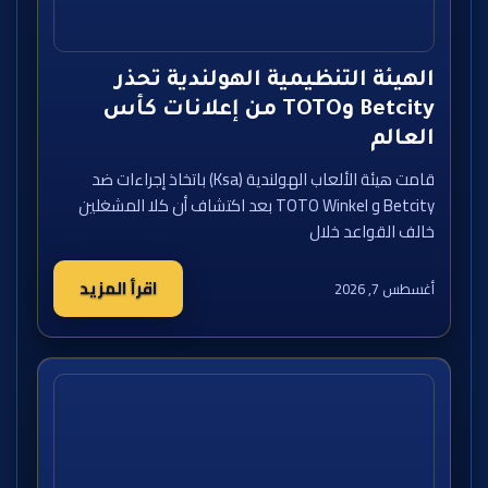
الهيئة التنظيمية الهولندية تحذر
Betcity وTOTO من إعلانات كأس
العالم
قامت هيئة الألعاب الهولندية (Ksa) باتخاذ إجراءات ضد
Betcity و TOTO Winkel بعد اكتشاف أن كلا المشغلين
خالف القواعد خلال
اقرأ المزيد
أغسطس 7, 2026