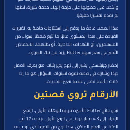
وأكدت على حصولها على حزمة إنهاء خدمة كبيرة، لكنها
لم تقدم تفسيرًا حقيقيًا.
هذا الصمت عادةً ما يدفع إلى استنتاجات خاصة به. تغييرات
القيادة على هذا المستوى غالبًا ما تتبع ضغطًا، سواء من
المستثمرين، أو الأهداف الداخلية، أو كلاهما. الانخفاض
الأخير في سعر سهم Flutter يزيد من تلك الصورة.
إحضار جينيتسكي يشير إلى نهج يدير بثبات. هو يعرف العمل
جيدًا وشارك في قصة نموه لسنوات. السؤال هو ما إذا
كانت الألفة تكفي عندما تتغير التحديات.
الأرقام تروي قصتين
تبدو نتائج Flutter الأخيرة قوية للوهلة الأولى. ارتفع
الإيراد إلى 4.3 مليار دولار في الربع الأول، بزيادة 17 في
المئة عن العام الماضي. هذا نوع من النمو الذي ترحب به