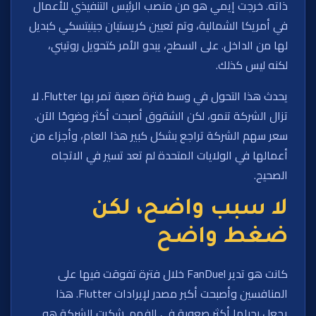
ذاته. خرجت إيمي هو من منصب الرئيس التنفيذي للأعمال
في أمريكا الشمالية، وتم تعيين كريستيان جينيتسكي كبديل
لها من الداخل. على السطح، يبدو الأمر كتحويل روتيني،
لكنه ليس كذلك.
يحدث هذا التحول في وسط فترة صعبة تمر بها Flutter. لا
تزال الشركة تنمو، لكن الشقوق أصبحت أكثر وضوحًا الآن.
سعر سهم الشركة تراجع بشكل كبير هذا العام، وأجزاء من
أعمالها في الولايات المتحدة لم تعد تسير في الاتجاه
الصحيح.
لا سبب واضح، لكن
ضغط واضح
كانت هو تدير FanDuel خلال فترة تفوقت فيها على
المنافسين وأصبحت أكبر مصدر لإيرادات Flutter. هذا
يجعل رحيلها أكثر صعوبة في الفهم. شكرت الشركة هو