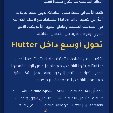
العالم القادمة قد يكون محفزًا رئيسيًا.
هذه الأسواق ليست مجرد إضافات. فهي تصبح مركزية
أكثر في كيفية إدارة Flutter للمخاطر. مع ارتفاع الضرائب
في المملكة المتحدة وتباطؤ السوق الأمريكية، النمو
الدولي يقوم بالمزيد من الأعمال الشاقة.
تحول أوسع داخل Flutter
التغييرات في القيادة لا تتوقف عند FanDuel. كما أعدت
Flutter فريقها التنفيذي، مع منح مزيد من الوزن لقسمها
الدولي. تحرك دان تايلور إلى دور أوسع، يعمل بشكل وثيق
مع المدير التنفيذي للمجموعة بيتر جاكسون.
يبدو أن الشركة تحاول تشديد السيطرة والتفكير بشكل أكثر
عالمية. بدلًا من الاعتماد بشكل كبير على سوق واحد، ت
spreads تركّز Flutter جهودها وتحاول أن تبقى مرنة.