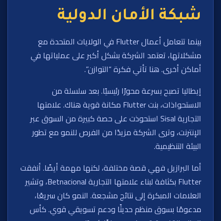
شبكة الأمان الدولية
بينما تتعامل أعمال Flutter في الولايات المتحدة مع
مشكلاتها، تعتمد الشركة بشكل أكبر على عملياتها في
أماكن أخرى. هنا تأتي فكرة “التوازن”.
إيطاليا تصبح بسرعة محورًا رئيسيًا. بعد سلسلة من
الاستحواذات، بنت Flutter مكانة قوية هناك. علامتها
التجارية Sisal استحوذت على حصة كبيرة من السوق عبر
الإنترنت، وترى الشركة مزيدًا من الفرص للنمو مع تطور
البيئة التنظيمية.
أما البرازيل فهي قصة مختلفة، لكنها مهمة أيضًا. أنفقت
Flutter بكثافة لبناء علامتها التجارية Betnacional، وتشير
العلامات المبكرة إلى نتائج مشجعة. النمو كان سريعًا،
مدعومًا بسوق منظم حديثًا ودعم تسويقي قوي. كأس