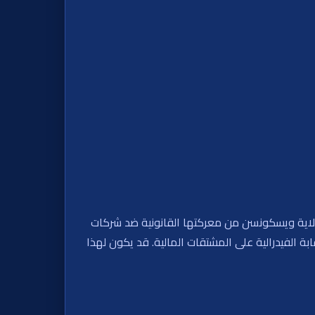
 بشأن عقود مرتبطة بوقائع حقيقية، يزيد ولاية ويسكونسن من معركتها القانونية ضد شركات
بة الفيدرالية على المشتقات المالية. قد يكون لهذا