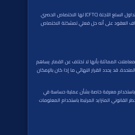
رد Kalshi يستند إلى السلطة الفيدرالية؛ حيث تدعي الشركة أن عقودها هي مقايضات منشورة على بورصة منظمة، وأن لجنة تداول السلع الآجلة (CFTC) لها الاختصاص الحصري
 إيقاف العقود على أنه حل فعلي لمشكلة الاختصاص
معاملات المماثلة بأنها لا تختلف عن القمار. يساهم
حدة. قد يحدد القرار النهائي ما إذا كان بالإمكان
نبؤ باستخدام معرفة خاصة بشأن عملية حساسة في
ر القانوني المتزايد المرتبط باستخدام المعلومات