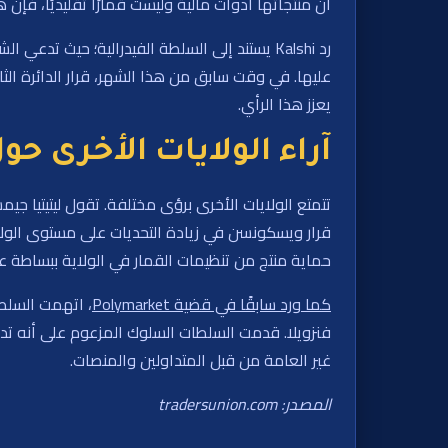
أن منتجاتها أدوات مالية وليست قمارًا تقليديًا، فإن
عليها. في وقت سابق من هذا الشهر، قرار الدائرة ال
يعزز هذا الرأي.
آراء الولايات الأخرى ح
تتمتع الولايات الأخرى برؤى مختلفة. تقول ليتيتيا جي
قرار ويسكونسن في زيادة التحديات على مستوى الولاية
حماية منتج من تنظيمات القمار في الولاية ببساطة 
كما ورد سابقًا في قضية Polymarket
، اتهمت السلطا
فنزويلا. قدمت السلطات السلوك المزعوم على أنه تداو
غير العامة من قبل المتداولين والمنصات.
المصدر: tradersunion.com