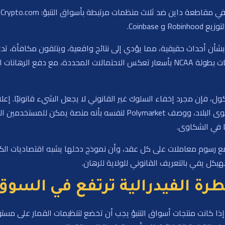
بشأن أحداث حقيقية، مما يؤدي إلى نتائج واقعية، ويتلقون مكافأة، تد
بأنها أول منصة قانونية للمراهنات الرياضية على مستوى البلاد، ووصف ket
ا في الشكاوى.
 رسوم معاملات على كل عقد، وأن نموذج دخلها يشبه اقتصاديات الكاز
كل يفي بالتعريف القانوني للولاية للرهان.
طرة الفيدرالية ترتفع في السوق
ا كانت منتجات أسواق التنبؤ يجب أن تخضع لتنظيمات القمار على مستوى