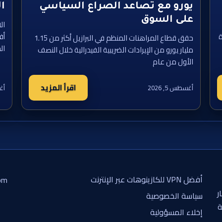
يورو مع تصاعد الصراع السياسي
ال
على السوق
ال
ة
أف
حقق قطاع المراهنات المنظم في البرازيل أكثر من 1.15
ال
مليار يورو من الإيرادات الضريبية الفيدرالية خلال النصف
الأول من عام
اقرأ المزيد
أغسطس 5, 2026
أغس
أفضل VPN للكازينوهات عبر الإنترنت
om
ر
سياسة الخصوصية
ة
إخلاء المسؤولية