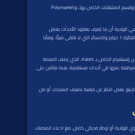
واستنادًا إلى CoinDesk، قدمت ويسكونسن شكاوى في مقاطعة داين ضد ثلاث منظمات مرتبطة بأسواق التنبؤ: Crypto.com وقسم المشتقات الخاص بها، وPolymarket
عي الولاية أن ما يُعرف بعقود الأحداث يعمل
كرهانات. يمكن للمتداولين شراء عقود مرتبطة بمباريات بطولة NCAA بأسعار تعكس الاحتمالات المحددة، مع دفع الرهانات الفائزة 1 دولار والخسائر التي لا تتلقى شيئًا، وفقًا
استنادًا إلى البيان الصحفي من المدعي العام جوش كول، فإن مجرد إخفاء السلوك غير القانوني لا يجعل الشيء قانونيًا. إعلان إنستغرام الخاص بـ Kalshi، الذي يصف المنصة
Polymar لنفسه بأنه منصة يمكن للمستخدمين المراهنة عليها في أحداث مستقبلية، هما مثالان على
ينو. بغض النظر عن كيفية تصنيف المنتجات أو من
 الولاية أو لإطار فدرالي كامل. مع ادعاء المنصات