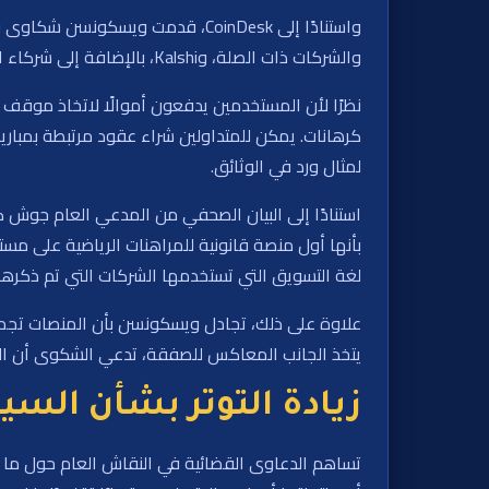
والشركات ذات الصلة، وKalshi، بالإضافة إلى شركاء التوزيع Robinhood و Coinbase.
نظرًا لأن المستخدمين يدفعون أموالًا لاتخاذ موقف 
لمثال ورد في الوثائق.
لغة التسويق التي تستخدمها الشركات التي تم ذكره
علاوة على ذلك، تجادل ويسكونسن بأن المنصات تجمع
يتخذ الجانب المعاكس للصفقة، تدعي الشكوى أن الهي
زيادة التوتر بشأن السي
تساهم الدعاوى القضائية في النقاش العام حول ما إذ