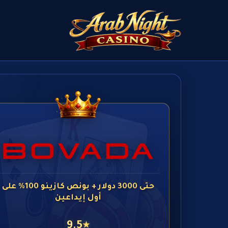
حتى 3000 دولار + بونص كازينو 100% على
أول إيداعين
9.5
★