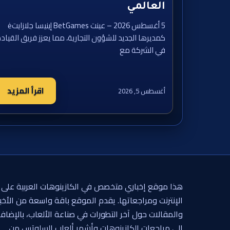
العالمي
5 أغسطس 2026 – عينت BetGames إينيسا جلازايتė
كمديرها الجديد للشؤون التجارية، مما يعزز فريق القياد
في الشركة مع
اقرأ المزيد
أغسطس 5, 2026
هذا موقع إخباري متخصص في الكازينوهات العربية على
الإنترنت ومراجعاتها. يقدم الموقع باقة واسعة من الأخبا
والمقالات حول آخر التطورات في صناعة الألعاب، بالإضاف
إلى مراجعات الكازينوهات وأشهر ألعاب السلوتس من