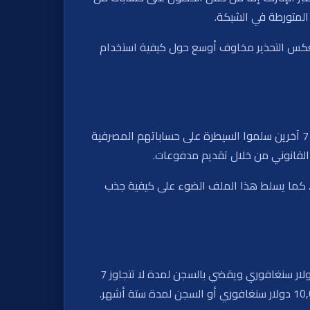
 المتورطة في الشبكة.
يعكس التحذير مخاوف أوسع حول كيفية استخدام
من بين الأشخاص الـ11 الذين تم اعتقالهم، يُشتبه في أن 3 منهم حصلوا على حسابات مراهنة غير قانونية للآخرين. ويُعتقد أن 7 آخرين سلموا السيطرة على حساباتهم المصرفية
القانوني من خلال تقديم مدفوعات.
ة. كما يسلط هذا الملف الضوء على كيفية جذب
وحذرت الشرطة من أن أي شخص يُثبت تورطه في عمليات مراهنة غير قانونية بصفته وكيلاً، قد يُغرم بما يصل إلى 200,000 دولار سنغافوري ويقضي بالسجن لمدة لا تتجاوز 7