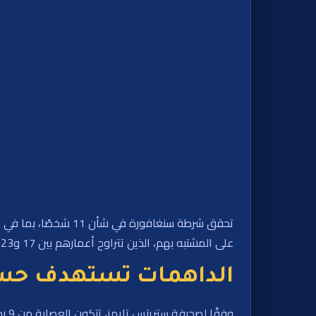
تحقق شرطة سنغافورة 
على المشتبه بهم، الذين تتراوح أعمارهم بين 17 و23 عامًا، خلال عمليات مداهمة نفذت بين 4 و11 يونيو كجزء من إجراءات تنفيذ ضد أنشطة المقامرة غير القانونية.
الداهمات تستهدف حسا
وفق