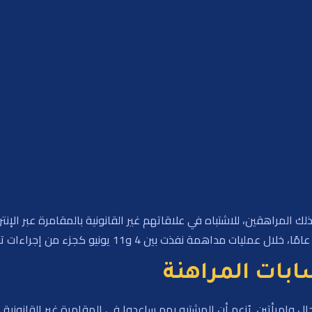
في شأن 11 شخصًا، بما في ذلك المراهقين، للاشتباه في علاقاتهم غير القانونية بالمقام
بات المراهنة
ًا لصحيفة ستريتس تايمز، تتكون العصابة من 9 رجال وامرأتين. يُزعم أن المشتبه بهم ساعدوا في المق