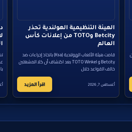
الهيئة التنظيمية الهولندية تحذر
Betcity وTOTO من إعلانات كأس
لا
العالم
ا
ن
قامت هيئة الألعاب الهولندية (Ksa) باتخاذ إجراءات ضد
تش
Betcity و TOTO Winkel بعد اكتشاف أن كلا المشغلين
عل
خالف القواعد خلال
با
اقرأ المزيد
أغسطس 7, 2026
أغس