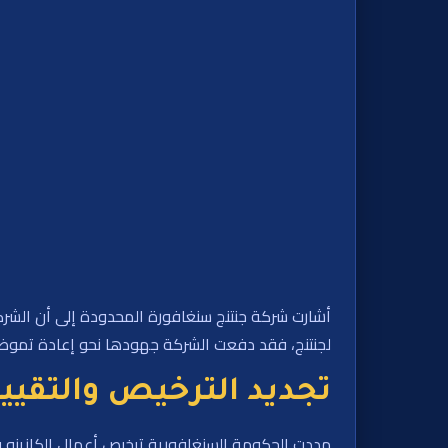
أشارت شركة جنتنج سنغافورة المحدودة إلى أن الشركة
لجنتنج، فقد دفعت الشركة جهودها نحو إعادة تموضع RWS 2.0 وظلت على اتصال وثيق مع السلطات المختصة منذ أن تم تجديد ترخيصها لمدة عامين في نوفمب
تجديد الترخيص والتقيي