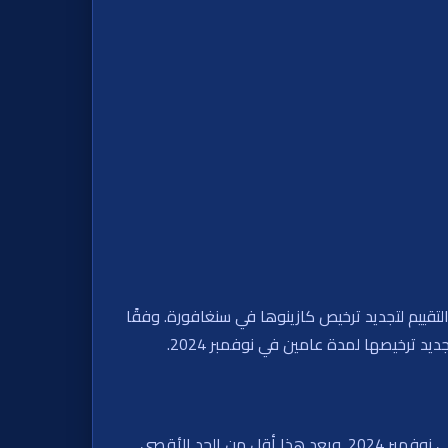
قييم لتجديد ترخيص كازينوها في سنغافورة. وفقًا
مددت الحكومة السنغافورية ترخيص أعمال الكازينو في منتجع العالم في سنتوسا المحدودة، مشغل المنتجع، لمدة عامين في نوفمبر 2024. ويعد هذا أقل من الحد الأقصى