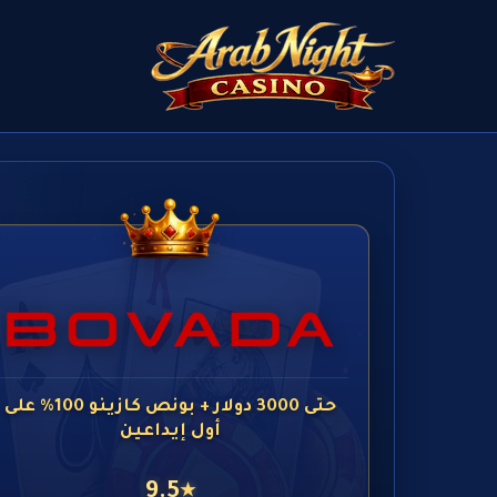
حتى 3000 دولار + بونص كازينو 100% على
أول إيداعين
9.5
★