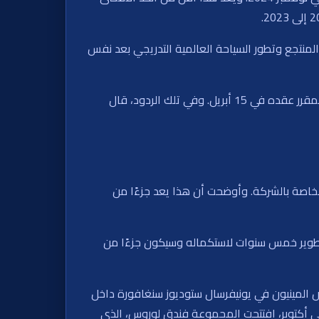
لمنتجع وتطور السياحة العالمية التدريجي بعد نفس
كانت هذه التصريحات جزءًا من ردود مكتوبة على أسئلة قدمها المساهمون قبل اجتماع الجمعية العامة السنوي للشركة، المقرر عقده في 15 أبريل. وفي تلك الردود، قال
ركة جنتنج سنغافورة حوالي 6.80 مليار دولار سنغافوري للتحسينات والتوسعة في الموقع وفقًا لمبادرة RWS 2.0 الخاصة بالشركة. وأوضحت أن هذا يعد جزءًا من
يد على الواجهة المائية في المرفق في نوفمبر 2024. وسيستغرق هذا التطوير خمس سنوات لاستكماله وسيكون جزءًا من
برنامج. في أوائل عام 2025، أطلقت شركة إلومينيشن أرض المينيون في يونيفرسال ستوديوز سنغافورة داخل
م في سنتوسا. وفي يوليو، افتتحت حوض المحيطات في سنغافورة وقدم منطقة تجزئة جديدة تسمى WEAVE. وفي أكتوبر، افتتحت المجموعة فندق لوروس، الذي