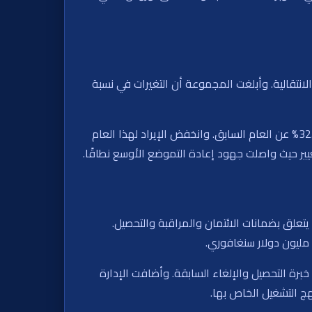
تقلبات الدورية والعوامل الانتقالية. وأبلغت المجموعة أن التغيرات في نسبة
بالنسبة لعام 2025 بالكامل، سجلت جنتنج سنغافورة صافي ربح يزيد قليلاً عن 390.3 مليون دولار سنغافوري، بانخفاض قدره 32.6% عن العام السابق. وانخفض الإيراد لهذا العام
تعلق بضمانات الائتمان والمراقبة والتحصيل.
برة التحصيل والإلغاء السابقة. وأضافت الإدارة
ج التشغيل الخاص بها.