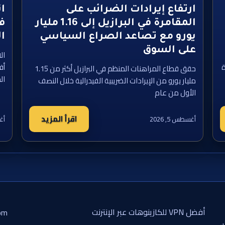
ارتفاع إيرادات الضرائب على
ان
المقامرة في البرازيل إلى 1.16 مليار
في
يورو مع تصاعد الصراع السياسي
ال
على السوق
ال
ة
أف
حقق قطاع المراهنات المنظم في البرازيل أكثر من 1.15
ال
مليار يورو من الإيرادات الضريبية الفيدرالية خلال النصف
الأول من عام
اقرأ المزيد
أغسطس 5, 2026
أغس
أفضل VPN للكازينوهات عبر الإنترنت
om