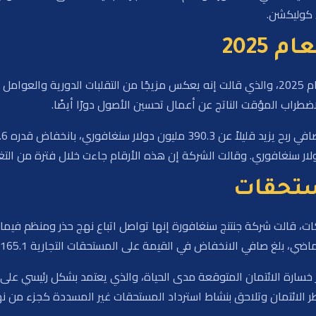
 كوليكشن.
2025
كما تناولت تعليقات شركة جنتنج سنغافورة أدائها لعام 2025، والذي قالت إنه يعكس مزيجًا من ال
لاضطراب المؤقت الناتج عن أعمال تحسين الأصول دورًا أيضًا.
مستحقات
ت، قالت شركة جنتنج سنغافورة إنها تواصل اتباع نهج حذر ومنظم فيما ي
 خسارة الائتمان المتوقعة مدى الحياة، والذي يعتمد بشكل رئيسي على خ
ر الائتمان وتلاحق بنشاط استرداد المستحقات غير المسددة كجزء من نه