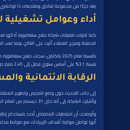
يعد جزءًا من مجموعة فنادق ومنتجعات ذا لوكشري
أداء وعوامل تشغيلية لعام 
الحصيلة ومزيج العملاء أثرت على النتائج، بينما لعب ا
بنسبة 3.1% على أساس سنوي ليصل إلى 2.45 مليار دولار سنغافوري. وقالت الشركة إن هذه الأرقام جاءت خلال فترة من التغيير حيث واصلت جهود إعادة التموضع الأوسع نطاقًا.
الرقابة الائتمانية وال
إلى جانب التحديث حول وضع الترخيص وتطوير الممتلكا
وأشارت الشركة إلى أنه حتى 31 ديسمبر من العام الماضي، بلغ صافي الانخفاض في القيمة على المستحقات التجارية 165.1 مليون دولار سنغافوري.
وأوضحت أن احتياطيات الانخفاض تُحدد باستخدام إطار
أنها تواصل موازنة أهداف الإيرادات مع ضوابط مخاط