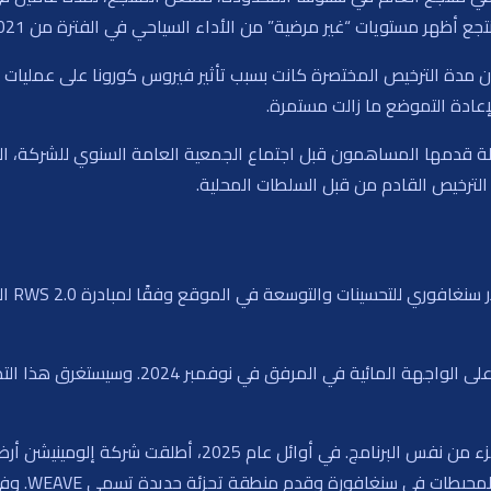
ظهر مستويات “غير مرضية” من الأداء السياحي في الفترة من 2021 إلى 2023.
ن مدة الترخيص المختصرة كانت بسبب تأثير فيروس كورونا على عمليات ا
إعادة التموضع ما زالت مستمرة.
 الترخيص القادم من قبل السلطات المحلية.
خصصت ش
أعلنت الشركة عن بدء أعمال البناء لمجمعها الجد
كما قامت الشركة بتقديم معالم جديدة ومرافق كجزء من نفس ال
منتجع العال