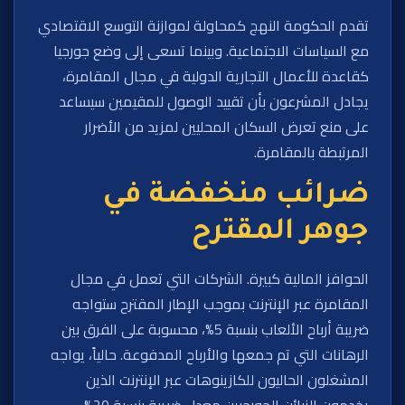
تقدم الحكومة النهج كمحاولة لموازنة التوسع الاقتصادي
مع السياسات الاجتماعية. وبينما تسعى إلى وضع جورجيا
كقاعدة للأعمال التجارية الدولية في مجال المقامرة،
يجادل المشرعون بأن تقييد الوصول للمقيمين سيساعد
على منع تعرض السكان المحليين لمزيد من الأضرار
المرتبطة بالمقامرة.
ضرائب منخفضة في
جوهر المقترح
الحوافز المالية كبيرة. الشركات التي تعمل في مجال
المقامرة عبر الإنترنت بموجب الإطار المقترح ستواجه
ضريبة أرباح الألعاب بنسبة 5%، محسوبة على الفرق بين
الرهانات التي تم جمعها والأرباح المدفوعة. حالياً، يواجه
المشغلون الحاليون للكازينوهات عبر الإنترنت الذين
يخدمون الزبائن الجورجيين معدل ضريبة بنسبة 20%.