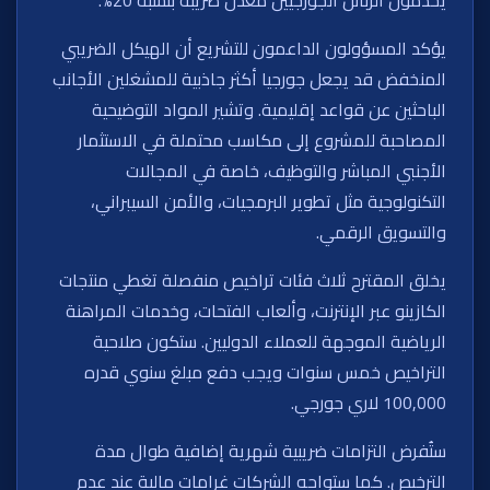
يؤكد المسؤولون الداعمون للتشريع أن الهيكل الضريبي
المنخفض قد يجعل جورجيا أكثر جاذبية للمشغلين الأجانب
الباحثين عن قواعد إقليمية. وتشير المواد التوضيحية
المصاحبة للمشروع إلى مكاسب محتملة في الاستثمار
الأجنبي المباشر والتوظيف، خاصة في المجالات
التكنولوجية مثل تطوير البرمجيات، والأمن السيبراني،
والتسويق الرقمي.
يخلق المقترح ثلاث فئات تراخيص منفصلة تغطي منتجات
الكازينو عبر الإنترنت، وألعاب الفتحات، وخدمات المراهنة
الرياضية الموجهة للعملاء الدوليين. ستكون صلاحية
التراخيص خمس سنوات ويجب دفع مبلغ سنوي قدره
100,000 لاري جورجي.
ستُفرض التزامات ضريبية شهرية إضافية طوال مدة
الترخيص. كما ستواجه الشركات غرامات مالية عند عدم