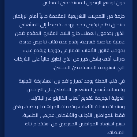
دون توسيع الوصول للمستخدمين المحليين.
حزمة من التعديلات التشريعية المقدمة حالياً أمام البرلمان
ستخلق نظام ترخيص جديد يهدف خصيصاً إلى المشغلين
الذين يخدمون العملاء خارج البلاد. المقترح، المقدم ضمن
عملية مراجعة مُسرعة، يقدم عدة فئات تراخيص جديدة
بموجب قانون الألعاب القمار في جورجيا ويقدم عبء
ضرائب أخف بشكل كبير من الذي يُطبق حالياً على الشركات
التي تستهدف المستخدمين المحليين.
في قلب الخطة يوجد تمييز واضح بين المشاركة الأجنبية
والمحلية. يُسمح للمشغلين الحاصلين على التراخيص
الدولية الجديدة بتقديم ألعاب الكازينو عبر الإنترنت،
ومنتجات فتحات الألعاب، وخدمات المراهنة الرياضية، ولكن
فقط للمواطنين الأجانب والأشخاص عديمي الجنسية.
سيتم استبعاد المواطنين الجورجيين من استخدام تلك
المنصات.