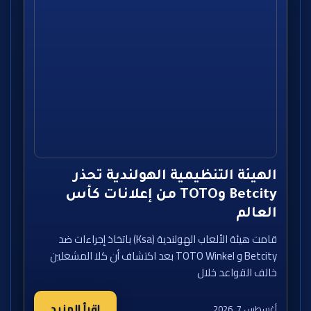
الهيئة التنظيمية الهولندية تحذر
Betcity وTOTO من إعلانات كأس
العالم
قامت هيئة الألعاب الهولندية (Ksa) باتخاذ إجراءات ضد
Betcity و TOTO Winkel بعد اكتشاف أن كلا المشغلين
خالف القواعد خلال
اقرأ المزيد
أغسطس 7, 2026