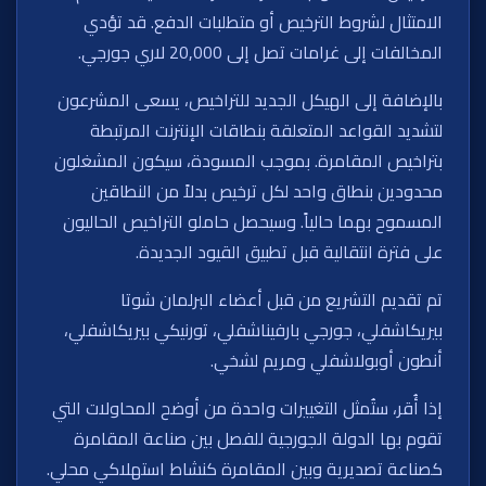
الامتثال لشروط الترخيص أو متطلبات الدفع. قد تؤدي
المخالفات إلى غرامات تصل إلى 20,000 لاري جورجي.
بالإضافة إلى الهيكل الجديد للتراخيص، يسعى المشرعون
لتشديد القواعد المتعلقة بنطاقات الإنترنت المرتبطة
بتراخيص المقامرة. بموجب المسودة، سيكون المشغلون
محدودين بنطاق واحد لكل ترخيص بدلاً من النطاقين
المسموح بهما حالياً. وسيحصل حاملو التراخيص الحاليون
على فترة انتقالية قبل تطبيق القيود الجديدة.
تم تقديم التشريع من قبل أعضاء البرلمان شوتا
بيريكاشفلي، جورجي بارفيناشفلي، تورنيكي بيريكاشفلي،
أنطون أوبولاشفلي ومريم لشخي.
إذا أُقر، ستُمثل التغييرات واحدة من أوضح المحاولات التي
تقوم بها الدولة الجورجية للفصل بين صناعة المقامرة
كصناعة تصديرية وبين المقامرة كنشاط استهلاكي محلي.