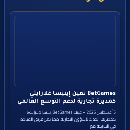
BetGames تعين إينيسا غلازايتي
كمديرة تجارية لدعم التوسع العالمي
5 أغسطس 2026 – عينت BetGames إينيسا جلازايتė
كمديرها الجديد للشؤون التجارية، مما يعزز فريق القيادة
في الشركة مع