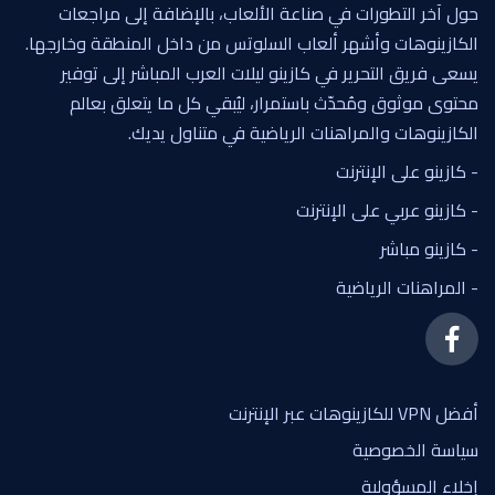
حول آخر التطورات في صناعة الألعاب، بالإضافة إلى مراجعات
الكازينوهات وأشهر ألعاب السلوتس من داخل المنطقة وخارجها.
يسعى فريق التحرير في كازينو ليلات العرب المباشر إلى توفير
محتوى موثوق ومُحدّث باستمرار، ليُبقي كل ما يتعلق بعالم
الكازينوهات والمراهنات الرياضية في متناول يديك.
- كازينو على الإنترنت
- كازينو عربي على الإنترنت
- كازينو مباشر
- المراهنات الرياضية
أفضل VPN للكازينوهات عبر الإنترنت
سياسة الخصوصية
إخلاء المسؤولية