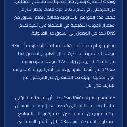
وسعت الدنمارك بشكل حاد حملتها ضد مشغلي المقامرة
غير المرخصين في عام 2025، حيث قامت بحظر أكثر من
ضعف عدد المواقع الإلكترونية مقارنة بالعام السابق مع
استمرار الجهات التنظيمية في الاعتماد على تنفيذ نظام
DNS للحد من الوصول إلى السوق غير القانونية.
وتظهر أرقام جديدة من هيئة المقامرة الدنماركية أن 334
موقعًا للمقامرة تم حظرها خلال العام، بزيادة من 162
في عام 2024. ويمثل زيادة 172 موقعًا قفزة بنسبة
106.2% في نشاط التنفيذ ويعد من أكثر الإجراءات عدوانية
التي اتخذتها الهيئة ضد المشغلين غير المرخصين عبر
الإنترنت حتى الآن.
كما يقدم التقرير مؤشرًا مبكرًا على أن الاستراتيجية تؤتي
ثمارها. وجدت البيانات التي جُمعت بعد إجراءات التنفيذ أن
حركة المرور من المستخدمين الدنماركيين إلى المواقع
المحظورة انخفضت بنسبة 34% خلال الأشهر الستة التي