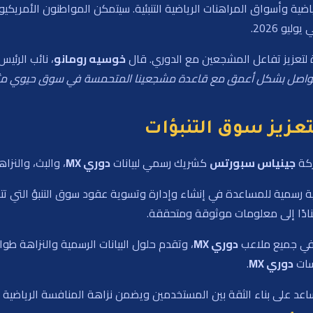
اضية وأسواق المراهنات الرياضية التنبئية. سيتمكن المواطنون الأمريك
 لتعزيز تفاعل المشجعين مع الدوري. قال
خوسيه رومانو
، نائب الرئي
تواصل بشكل أعمق مع قاعدة مشجعينا المتحمسة في سوق حيوي مثل ا
لتعزيز سوق التنبؤات
ركة
جينياس سبورتس
كشريك رسمي لبيانات
دوري MX
، والبث، والنزاه
ضية رسمية للمساعدة في إنشاء وإدارة وتسوية عقود سوق التنبؤ التي تت
نادًا إلى معلومات موثوقة ومتحققة.
ي جميع ملاعب
دوري MX
، وتقدم حلول البيانات الرسمية والنزاهة ط
سات
دوري MX
.
يساعد على بناء الثقة بين المستخدمين ويضمن نزاهة المنافسة الرياضية و