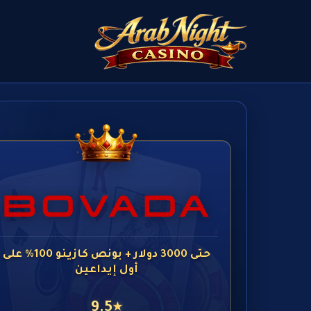
حتى 3000 دولار + بونص كازينو 100% على
أول إيداعين
9.5
★