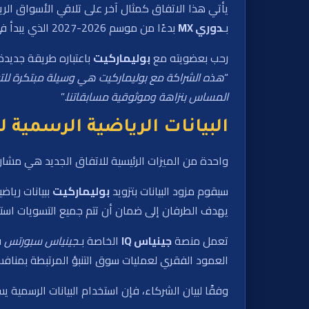
يأتي هذا الاتفاق كمثال آخر على تلاقي الأسواق الري
بـ
دوري MX
بدءًا من موسم 2026-2027 الذي يبدأ في يوليو 2026.
رحب بعضويته مع
بوليماركيت
باعتباره طريقة جديدة
“
هذه الشراكة مع بوليماركيت هي وسيلة مبتكرة لل
المساس بنزاهة وموثوقية مسابقاتنا
.”
البيانات الرياضية الرسمية 
واحدة من الميزات الرئيسية للاتفاق الجديد هي مشا
سيقوم مزود البيانات بتزويد
بوليماركيت
ببيانات ريا
يهدف الطرفان إلى ضمان أن تتم جميع التسويات است
تعمل منصة
جينياس IQ
الخاصة بـ
جينياس سبورتس
ف
العمود الفقري لعمليات سوق التنبؤ المرتبطة بمناف
وفقًا لبيان الشركاء، فإن استخدام البيانات الرسمية 