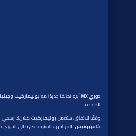
دوري MX
أبرم تحالفًا جديدًا مع
بوليماركيت
و
جيني
المتحدة.
وفقًا للاتفاق، ستعمل
بوليماركيت
كشريك رسمي وحيد لسوق التنبؤ بالدوري MX في
كامبيونيس
، المواجهة السنوية بين بطلي الدوري من موسمي الأفتورا 