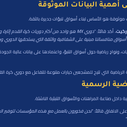
أهمية البيانات الموثوقة
ت موثوقة هو الأساس لبناء أسواق تنبؤات جديرة بالثقة.
ركيت
، أكد قائلاً: “
دوري MX هو واحد من أكثر دوريات كرة القدم إثارة 
واق منافساتنا مبنية على الشفافية والثقة التي يستحقها الدوري و
، ونوادٍ رياضية حول أسواق التنبؤ، واعتمادها على بيانات عالية الج
الرياضية التي تتيح للمشجعين خيارات متنوعة للتفاعل مع دوري كرة ال
اضية الرسمية
مية داخل صناعة المراهنات والأسواق التنبئية الناشئة.
على الاتفاق قائلاً: “
نحن فخورون بالعمل مع هذه المؤسسات لتوفير البيانا
.