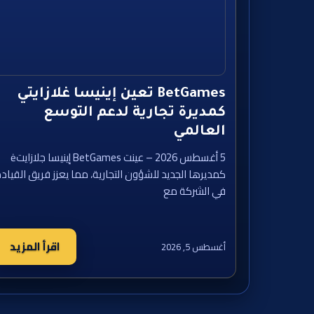
BetGames تعين إينيسا غلازايتي
كمديرة تجارية لدعم التوسع
العالمي
5 أغسطس 2026 – عينت BetGames إينيسا جلازايتė
كمديرها الجديد للشؤون التجارية، مما يعزز فريق القياد
في الشركة مع
اقرأ المزيد
أغسطس 5, 2026