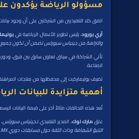
مسؤولو الرياضة يؤكدون على 
اتفق كلا التنفيذيين من الشركتين على أن وجود بيانا
آري بورود
، رئيس تطوير الأعمال الرياضية في
بوليما
والنزاهة من جينياس سبورتس تضمن أن تكون جميع أس
تأتي الشراكة في سياق تعاون سابق بين فرق، ودوريات
الصناعة.
تضيف بوليماركيت إلى محفظتها من منتجات المراهنة 
أهمية متزايدة للبيانات الري
تُعد هذه التحالفات مثالاً آخر على قيمة البيانات الرس
علق
مارك لوك
، المدير التنفيذي لـ
جينياس سبورتس
، 
التنبؤ الشفافة وذات الثقة حول مسابقات دوري MX
”