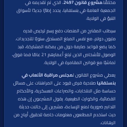
مختلفًا.
مشروع قانون 2497
، الذي تم تقديمه في
الجمعية العامة في بنسلفانيا، يحدد إطارًا جديدًا لأسواق
التنبؤ في الولاية.
سيطلب المقترح من المنصات دفع رسم ترخيص قدره
مليون دولار، مع نفس المبلغ المستحق سنويًا للتجديدات.
كما يضع قواعد صارمة حول من يمكنه المشاركة، قيد
الوصول للأشخاص الذين تبلغ أعمارهم 21 عامًا فما فوق،
تماشيًا مع قوانين المقامرة في الولاية.
يعطي مشروع القانون ل
مجلس مراقبة الألعاب في
بنسلفانيا
صلاحية فرض قيود على المراهنات على مسائل
حساسة مثل الانتخابات، والصراعات العسكرية، والأحكام
القضائية، والكوارث الطبيعية. يقول المشرعون إن هذه
التدابير ضرورية لمنع الإساءة، مشيرين إلى حالات حديثة
حيث استخدم المطلعون معلومات خاصة لتحقيق أرباح من
الرهانات.