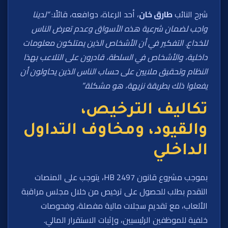
شرح النائب
طارق خان
، أحد الرعاة، دوافعه، قائلًا:
“لدينا
واجب لضمان شرعية هذه الأسواق وعدم تعرض الناس
للخداع. التفكير في أن الأشخاص الذين يمتلكون معلومات
داخلية، والأشخاص في السلطة، قادرون على التلاعب بهذا
النظام وتحقيق ملايين على حساب الناس الذين يحاولون أن
يفعلوا ذلك بطريقة نزيهة، هو مشكلة.”
تكاليف الترخيص،
والقيود، ومخاوف التداول
الداخلي
بموجب مشروع قانون HB 2497، يتوجب على المنصات
التقدم بطلب للحصول على ترخيص من خلال مجلس مراقبة
الألعاب، مع تقديم سجلات مالية مفصلة، وفحوصات
خلفية للموظفين الرئيسيين، وإثبات الاستقرار المالي.