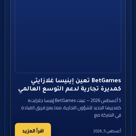
BetGames تعين إينيسا غلازايتي
كمديرة تجارية لدعم التوسع العالمي
5 أغسطس 2026 – عينت BetGames إينيسا جلازايتė
كمديرها الجديد للشؤون التجارية، مما يعزز فريق القيادة
في الشركة مع
اقرأ المزيد
أغسطس 5, 2026