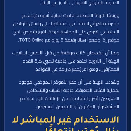
الصارمة للنموذج النموذجي للدور في البلاد.
ووفقًا للهيئة المنظمة، قامت ثمانية أندية كرة قدم
محترفة بالترويج لحملة على صفحاتها على وسائل التواصل
الاجتماعي تعرض على الجماهير فرصة للفوز بقميص نادي
موقع إذا وضعوا رهانًا بقيمة 5 يورو مع TOTO Online.
وبما أن القمصان كانت موقعة من قبل اللاعبين، استنتجت
الهيئة أن الترويج اعتمد على جاذبية لاعبي كرة القدم
المحترفين، وهو أمر يُحظر صراحة في القواعد.
وشددت الهيئة على أن حظر النموذج النموذجي موجود
لحماية الفئات الضعيفة، خاصة الشباب والأشخاص
المعرضين لأضرار المقامرة، من الإعلانات التي تستخدم
المشاهير أو المؤثرين أو الرياضيين المحترفين.
الاستخدام غير المباشر لا