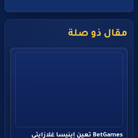
مقال ذو صلة
BetGames تعين إينيسا غلازايتي