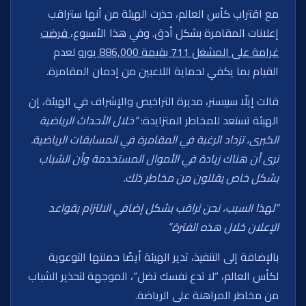
مع اقتراب كأس العالم، حذرت الهيئة من أنها ستراقب
إعلانات المقامرة بشكل أدق. وفي هذا الأسبوع،
فرضت
غرامة على المشغل 711 بقيمة 886,000 يورو
لعدم
القيام بما يكفي لحماية اللاعبين من إدمان المقامرة.
قالت إيلّا سييسنر، مديرة التراخيص والإشراف في الهيئة، إن
الهيئة تستعد للمخاطر المتزايدة:
“خلال الأحداث الرياضية
الكبرى، تزداد الرغبة في المقامرة في المسابقات الرياضية.
نرى أن هناك زيادة في الأموال المستخدمة وأن الشباب
بشكل خاص يقللون من مخاطر ذلك.
“لهذا السبب، نحن نراقب بشكل إضافي الالتزام بقواعد
الإعلان خلال هذه الفترة.”
بالإضافة إلى التنفيذ، تدير الهيئة أيضًا حملتها التوعوية
لكأس العالم، “لا تدع نفسك تضل”، الموجهة لتحذير الشباب
من مخاطر المراهنة على الرياضة.