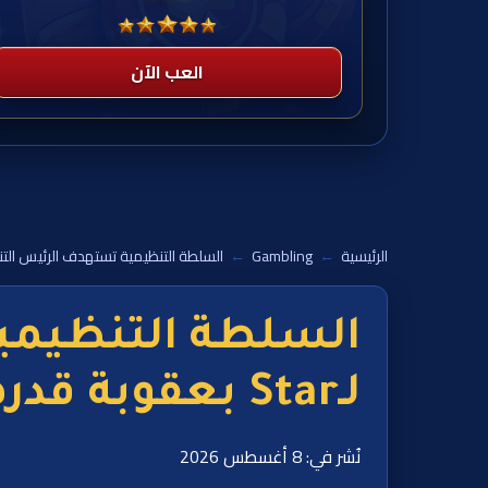
العب الآن
الرئيسية
←
Gambling
←
السلطة التنظيمية تستهدف الرئيس التنفيذي السابق لـStar بعقوبة قدرها 1.3
السلطة التنظيمي
لـStar بعقوبة قدرها 1.3 مليون دولار أسترالي وحظر ممتد
نُشر في: 8 أغسطس 2026