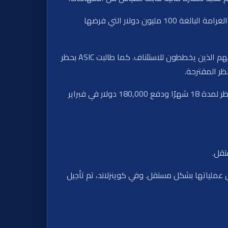
وأضاف أنه حتى لو تصرف بيكير بشكل مختلف، فإن العواقب من تحقيقات Bell في 2022، وفقدان ترخيص ستار في سيدني، والغرامة البالغة 100 مليون دولار التي فرضها
لم يبدِ القاضي مايكل لي اقتناعًا كاملًا، مشيرًا إلى أن اعتبار غياب الندم كحالة محايدة قد يخلق “حوافز معاكسة” للمدعى عليهم الذين يخططون للاستئناف. كما طالبت ASIC بحظر
لقد توصلت تنفيذيون آخرون إلى تسويات بالفعل. قبل ذلك، قبل غريغ هوكينز، الذي كان يشغل منصب رئيس قسم الكازينو، بحظر لمدة 18 شهرًا ودفع 180,000 دولار في فبراير
ستعد بعد حقها في تشغيل عملياتها بشكل مستقل. وفي كوينزلاند، تم تأجيل