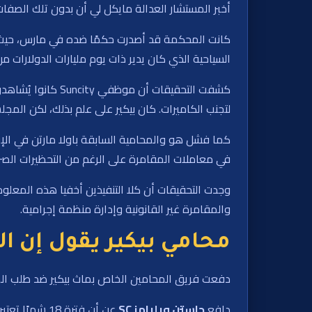
أخبر المستشار العدالة مايكل لي أن بدون تلك الصفات، 
السياحية الذي كان يدير ذات يوم مليارات الدولارات من
كشفت التحقيقات أ
لتجنب الكاميرات. كان بيكير على علم بذلك، لكن المج
في معاملات المقامرة على الرغم من التحظيرات الصر
والمقامرة غير القانونية وإدارة منظمة إجرامية.
محامي بيكير يقول إن الحظر لمدة 18 شه
دفعت فريق المحامين الخاص بماث بيكير ضد طلب الهيئ
دافع
جاستن ويليامز SC
عن أن فترة 18 شهرًا تعتبر متناسبة، مؤكدًا أن موكله لم يتصرف بقصد وأن شركة ستار إنترتينمنت لم تتكبد خسارة مالية قابلة للقياس من الانتهاكات.