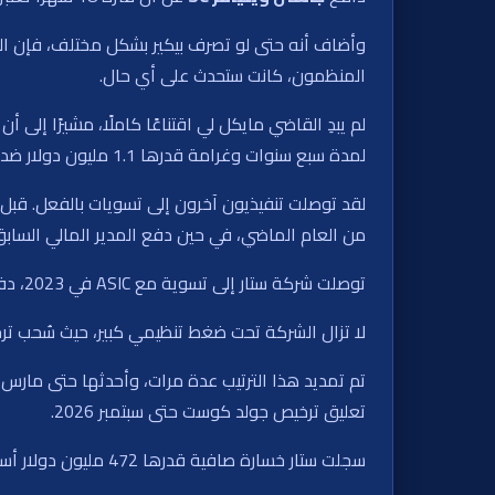
المنظمون، كانت ستحدث على أي حال.
لمدة سبع سنوات وغرامة قدرها 1.1 مليون دولار ضد باولا مارتن، المحامية السابقة لشركة ستار، ولم يعترض لي على مدة الحظر المقترحة.
من العام الماضي، في حين دفع المدير المالي السابق هاري ثيودور 60,000 دولار 
توصلت شركة ستار إلى تسوية مع ASIC في 2023، دفعت بموجبها 150 مليون دولار عن انتهاكات غسيل الأموال.
لا تزال الشركة تحت ضغط تنظيمي كبير، حيث سُحب ترخيصها في سيدني في أكتوبر 22
تعليق ترخيص جولد كوست حتى سبتمبر 2026.
سجلت ستار خسارة صافية قدرها 472 مليون دولار أسترالي للسنة المالية 2025، مما يوضح حجم مشاكلها.