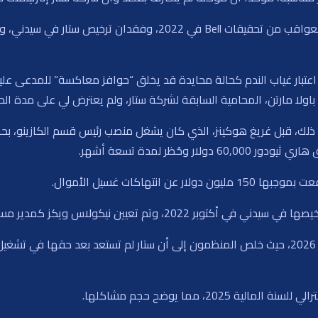
وحُظر لمدة تسعة أشهر.
20، وتم تعيين نيكولاس ويكز كمدير مستقل.
تم تمديد هذا الترتيب عدة مرات، وأحدثها حتى مارس 2026، حيث خلص المنظمون إلى أن ستار لم ت