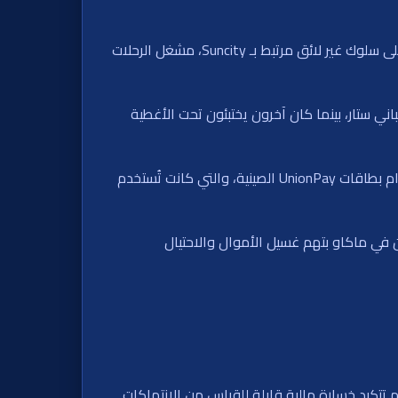
كانت المحكمة قد أصدرت حكمًا ضده في مارس، حيث وجدت أنه خالف واجباته من خلال إبقاء مجلس إدارة ستار غير مطلع على سلوك غير لائق مرتبط بـ Suncity، مشغل الرحلات
دة داخل مباني ستار، بينما كان آخرون يختبئون تحت الأغطية
كما فشل هو والمحامية السابقة باولا مارتن في الإفصاح عن أن ستار قد خدعت بنك أستراليا الوطني عام 2020 بشأن استخدام بطاقات UnionPay الصينية، والتي كانت تُستخدم
Sunc، ألفين تشاو، يقضي الآن عقوبة بالسجن في ماكاو بتهم غسيل الأموال والاحتيال