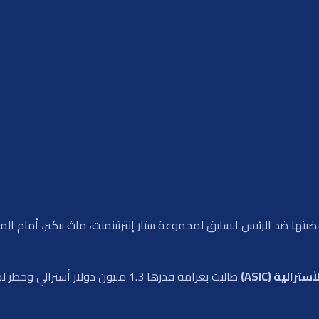
قضيتها ضد الرئيس السابق لمجموعة ستار إنترتينمنت، ماث بيكير، أمام ا
الية (ASIC)
طالبت بغرامة قدرها 1.3 مليون دولار 