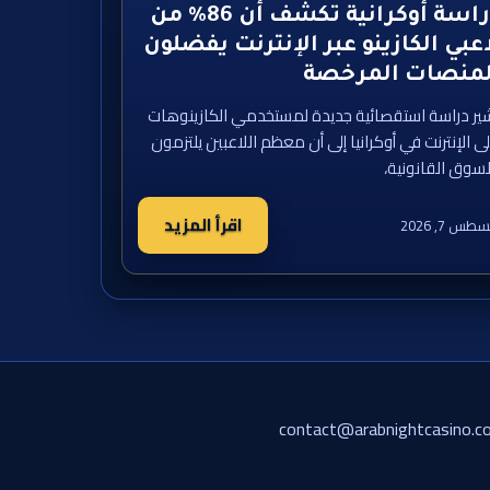
دراسة أوكرانية تكشف أن 86% من
عبي الكازينو عبر الإنترنت يفضلون
لمنصات المرخصة
ير دراسة استقصائية جديدة لمستخدمي الكازينوهات
ى الإنترنت في أوكرانيا إلى أن معظم اللاعبين يلتزمون
لسوق القانونية،
اقرأ المزيد
طس 7, 2026
contact@arabnightcasino.c