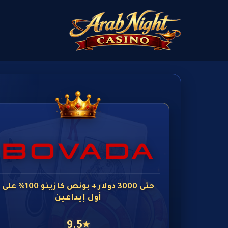
حتى 3000 دولار + بونص كازينو 100% على
أول إيداعين
9.5
★