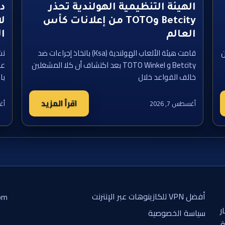
الهيئة التنظيمية الهولندية تحذر
Betcity وTOTO من إعلانات كأس
لا
العالم
ا
ن
قامت هيئة الألعاب الهولندية (Ksa) باتخاذ إجراءات ضد
تش
Betcity و TOTO Winkel بعد اكتشاف أن كلا المشغلين
عل
خالف القواعد خلال
با
اقرأ المزيد
أغسطس 7, 2026
أغس
أفضل VPN للكازينوهات عبر الإنترنت
om
ر
سياسة الخصوصية
ة