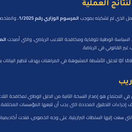
تائج العملية
لعمل الذي تم تشكيله بموجب
المرسوم الوزاري رقم 1/2025
، والمتخص
السياسة الوطنية للوقاية ومكافحة التلاعب الرياضي، والتي أصبحت
المر
ير القانوني في الرياضة.
ظامًا آليًا لتحليل الأنشطة المشبوهة في المراهنات بهدف تنظيم البيانات 
ريب
ي الاجتماع هو إصدار النسخة الثانية من الدليل الوطني لمكافحة التلاع
صف إجراءات التحقيق المحددة التي يجب أن تتبعها المؤسسات المختلفة.
 التي سعت إليها السلطات البرازيلية. على وجه الخصوص، فتحت أكاديمية