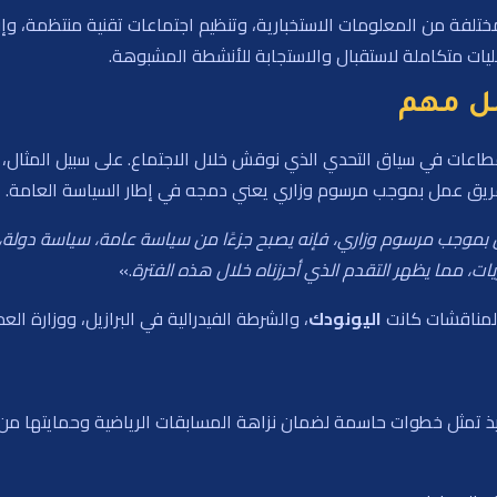
 مختلفة من المعلومات الاستخبارية، وتنظيم اجتماعات تقنية منتظمة، و
ات متكاملة لاستقبال والاستجابة للأنشطة المشبوهة.
مل مهم
لقطاعات في سياق التحدي الذي نوقش خلال الاجتماع. على سبيل المثال، و
فريق عمل بموجب مرسوم وزاري يعني دمجه في إطار السياسة العامة.
بموجب مرسوم وزاري، فإنه يصبح جزءًا من سياسة عامة، سياسة دولة، مع 
يات، مما يظهر التقدم الذي أحرزناه خلال هذه الفترة
.»
لمناقشات كانت
اليونودك
، والشرطة الفيدرالية في البرازيل، ووزارة العد
يذ تمثل خطوات حاسمة لضمان نزاهة المسابقات الرياضية وحمايتها من ا