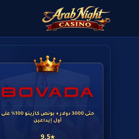
حتى 3000 دولار + بونص كازينو 100% على
أول إيداعين
9.5
★