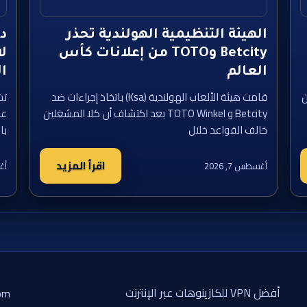
الهيئة التنظيمية الهولندية تحذر
Betcity وTOTO من إعلانات كأس
لا
العالم
ا
ن
قامت هيئة الألعاب الهولندية (Ksa) باتخاذ إجراءات ضد
تش
Betcity و TOTO Winkel بعد اكتشاف أن كلا المشغلين
عل
خالف القواعد خلال
با
اقرأ المزيد
أغسطس 7, 2026
أغس
أفضل VPN للكازينوهات عبر الإنترنت
om