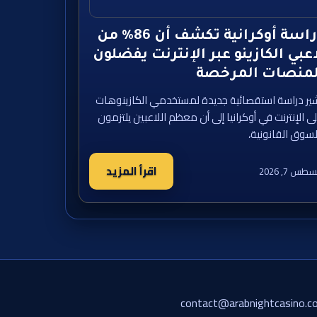
دراسة أوكرانية تكشف أن 86% من
عبي الكازينو عبر الإنترنت يفضلون
لمنصات المرخصة
ير دراسة استقصائية جديدة لمستخدمي الكازينوهات
ى الإنترنت في أوكرانيا إلى أن معظم اللاعبين يلتزمون
لسوق القانونية،
اقرأ المزيد
طس 7, 2026
contact@arabnightcasino.c